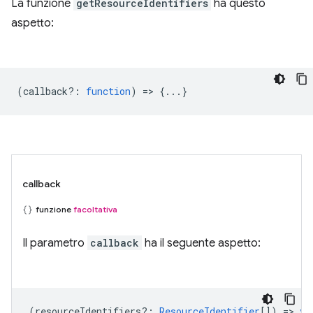
La funzione
getResourceIdentifiers
ha questo
aspetto:
(
callback?
:
function
) => {...}
callback
funzione
facoltativa
Il parametro
callback
ha il seguente aspetto:
(
resourceIdentifiers?
:
ResourceIdentifier
[]) =>
vo