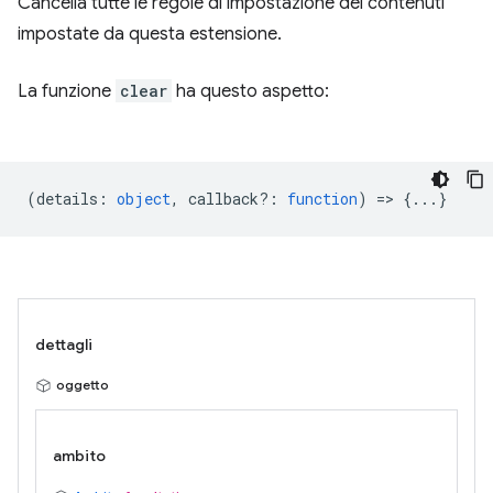
Cancella tutte le regole di impostazione dei contenuti
impostate da questa estensione.
La funzione
clear
ha questo aspetto:
(
details
:
object
,
callback?
:
function
) => {...}
dettagli
oggetto
ambito