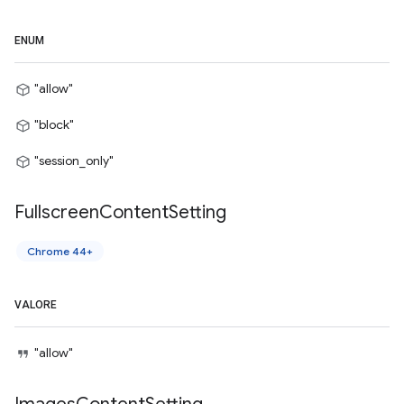
ENUM
"allow"
"block"
"session_only"
Fullscreen
Content
Setting
Chrome 44+
VALORE
"allow"