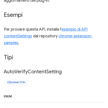
aggiornamenti dei plug-in.
Esempi
Per provare questa API, installa l'
esempio di API
contentSettings
dal repository
chrome-extension-
samples
.
Tipi
Auto
Verify
Content
Setting
Chrome 113+
ENUM