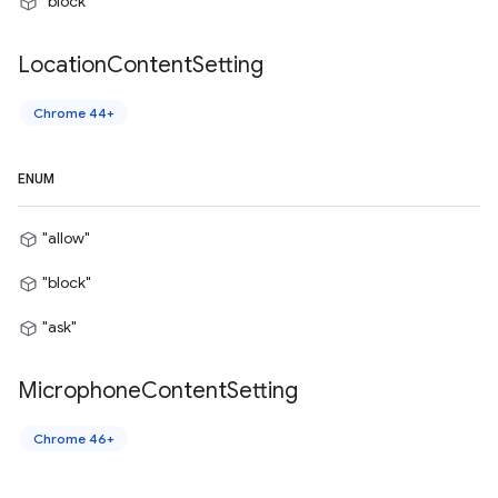
"block"
Location
Content
Setting
Chrome 44+
ENUM
"allow"
"block"
"ask"
Microphone
Content
Setting
Chrome 46+