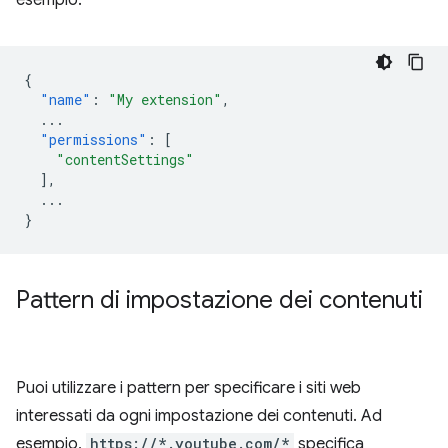
esempio:
{
"name"
:
"My extension"
,
...
"permissions"
:
[
"contentSettings"
],
...
}
Pattern di impostazione dei contenuti
Puoi utilizzare i pattern per specificare i siti web
interessati da ogni impostazione dei contenuti. Ad
esempio,
https://*.youtube.com/*
specifica