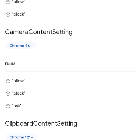
"allow"
"block"
Camera
Content
Setting
Chrome 46+
ENUM
"allow"
"block"
"ask"
Clipboard
Content
Setting
Chrome 121+