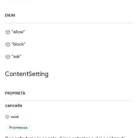
ENUM
"allow"
"block"
"ask"
Content
Setting
PROPRIETÀ
cancella
void
Promessa