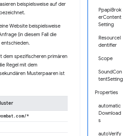
sieren beispielsweise auf der
PpapiBrok
 bezeichnet.
erContent
Setting
eine Website beispielsweise
frage (in diesem Fall die
ResourceI
 entschieden.
dentifier
t dem spezifischeren primären
Scope
ie Regel mit dem
SoundCon
/sekundären Musterpaaren ist
tentSetting
Properties
Muster
automatic
Download
wombat
.
com
/
*
s
autoVerify