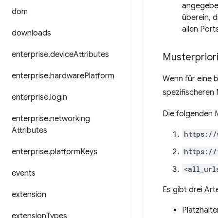
angegeben
dom
überein, 
allen Port
downloads
enterprise
.
device
Attributes
Musterpriori
enterprise
.
hardware
Platform
Wenn für eine b
spezifischeren
enterprise
.
login
Die folgenden M
enterprise
.
networking
Attributes
https://
enterprise
.
platform
Keys
https://
<all_url
events
Es gibt drei Art
extension
Platzhalte
extension
Types