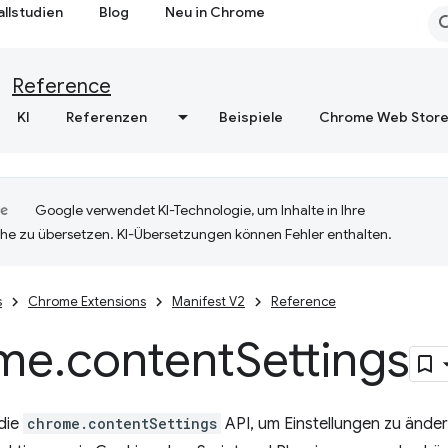
allstudien
Blog
Neu in Chrome
Reference
KI
Referenzen
Beispiele
Chrome Web Stor
Google verwendet KI-Technologie, um Inhalte in Ihre
he zu übersetzen. KI-Übersetzungen können Fehler enthalten.
s
Chrome Extensions
Manifest V2
Reference
me
.
content
Settings
die
chrome.contentSettings
API, um Einstellungen zu änder