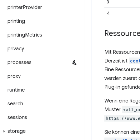
3
printer
Provider
4
printing
Ressourc
printing
Metrics
privacy
Mit Ressourcen-
Derzeit ist
con
processes
Eine Ressourcen
proxy
werden zuerst d
Plug-in gefunde
runtime
Wenn eine Regel
search
Muster
<all_u
sessions
https://www.
storage
Sie können eine