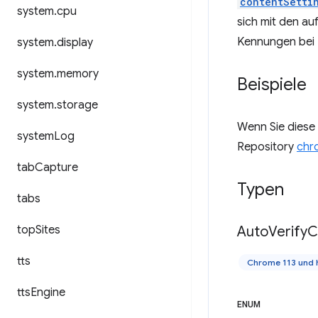
contentSetti
system
.
cpu
sich mit den au
Kennungen bei P
system
.
display
system
.
memory
Beispiele
system
.
storage
Wenn Sie diese 
system
Log
Repository
chr
tab
Capture
Typen
tabs
top
Sites
Auto
Verify
C
tts
Chrome 113 und 
tts
Engine
ENUM