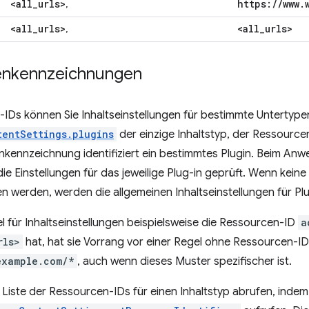
<all
_
urls>
https:
/
/
www
.
,
<all
_
urls>
<all
_
urls>
,
enkennzeichnungen
IDs können Sie Inhaltseinstellungen für bestimmte Untertypen
tentSettings.plugins
der einzige Inhaltstyp, der Ressourc
kennzeichnung identifiziert ein bestimmtes Plugin. Beim Anw
ie Einstellungen für das jeweilige Plug-in geprüft. Wenn keine 
n werden, werden die allgemeinen Inhaltseinstellungen für Plu
 für Inhaltseinstellungen beispielsweise die Ressourcen-ID
a
rls>
hat, hat sie Vorrang vor einer Regel ohne Ressourcen-
example.com/*
, auch wenn dieses Muster spezifischer ist.
 Liste der Ressourcen-IDs für einen Inhaltstyp abrufen, inde