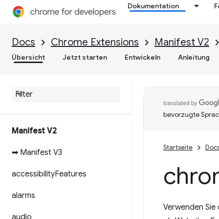
Dokumentation
F
Docs
Chrome Extensions
Manifest V2
Übersicht
Jetzt starten
Entwickeln
Anleitung
bevorzugte Sprac
Manifest V2
Startseite
Doc
➡ Manifest V3
chro
accessibility
Features
alarms
Verwenden Sie 
audio