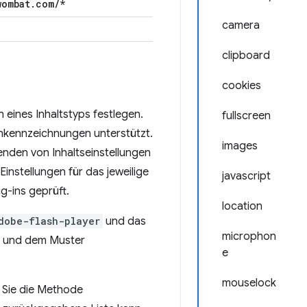
wombat
.
com
/
*
camera
clipboard
cookies
 eines Inhaltstyps festlegen.
fullscreen
enkennzeichnungen unterstützt.
images
enden von Inhaltseinstellungen
Einstellungen für das jeweilige
javascript
g-ins geprüft.
location
dobe-flash-player
und das
microphon
ID und dem Muster
e
mouselock
m Sie die Methode