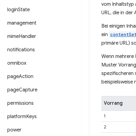
vom Inhaltstyp 
login
State
URL, die in der
management
Bei einigen Inh
ein
contentSe
mime
Handler
primäre URL) s
notifications
Wenn mehrere R
omnibox
Muster Vorrang
spezifischeren
page
Action
beispielsweise n
page
Capture
permissions
Vorrang
1
platform
Keys
2
power