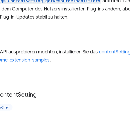
ngs.ContentSetting.getResourceIdentifiers
aufrufen. Di
f dem Computer des Nutzers installierten Plug-ins ändern, ab
lug-in-Updates stabil zu halten.
API ausprobieren möchten, installieren Sie das
contentSetting
ome-extension-samples
.
ontent
Setting
höher