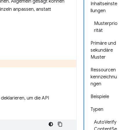
nnen. Allgemein gesagt können
Inhaltseinste
inzeln anpassen, anstatt
llungen
Musterprio
rität
Primäre und
sekundäre
Muster
Ressourcen
kennzeichnu
ngen
Beispiele
deklarieren, um die API
Typen
AutoVerify
ContentSe