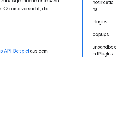
e zurückgegebene Liste kann
notificatio
er Chrome versucht, die
ns
plugins
popups
unsandbox
s API-Beispiel
aus dem
edPlugins