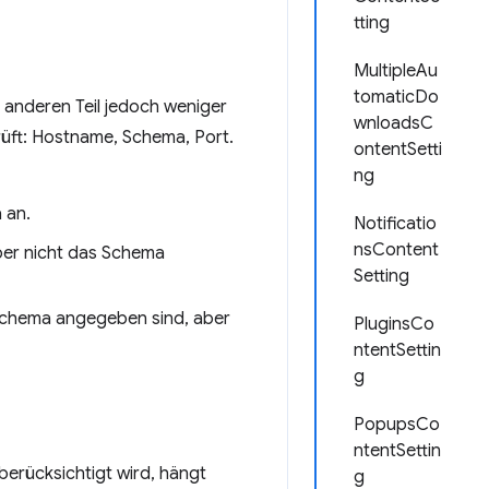
tting
MultipleAu
tomaticDo
m anderen Teil jedoch weniger
wnloadsC
rüft: Hostname, Schema, Port.
ontentSetti
ng
 an.
Notificatio
nsContent
ber nicht das Schema
Setting
 Schema angegeben sind, aber
PluginsCo
ntentSettin
g
PopupsCo
ntentSettin
berücksichtigt wird, hängt
g