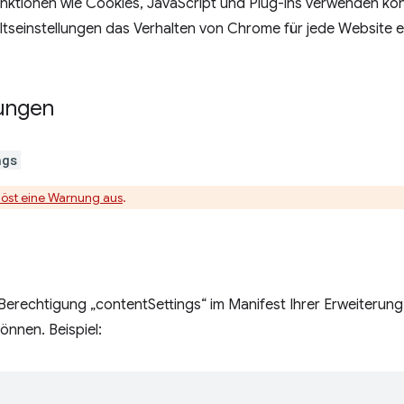
nktionen wie Cookies, JavaScript und Plug-ins verwenden kö
altseinstellungen das Verhalten von Chrome für jede Website e
ungen
ngs
löst eine Warnung aus
.
Berechtigung „contentSettings“ im Manifest Ihrer Erweiterung 
nnen. Beispiel: