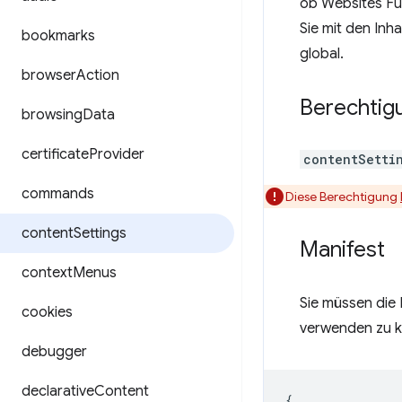
ob Websites Fu
Sie mit den Inh
bookmarks
global.
browser
Action
Berechtig
browsing
Data
certificate
Provider
contentSetti
commands
Diese Berechtigung
content
Settings
Manifest
context
Menus
Sie müssen die 
cookies
verwenden zu kö
debugger
declarative
Content
{