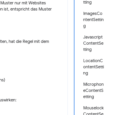
tting
Muster nur mit Websites
 ist, entspricht das Muster
ImagesCo
ntentSettin
g
Javascript
ten, hat die Regel mit dem
ContentSe
tting
LocationC
ontentSetti
ng
ns)
Microphon
eContentS
etting
auswirken:
Mouselock
ContentSe