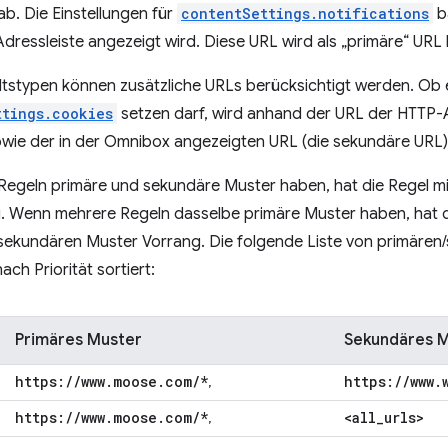
ab. Die Einstellungen für
contentSettings.notifications
ba
 Adressleiste angezeigt wird. Diese URL wird als „primäre“ URL
altstypen können zusätzliche URLs berücksichtigt werden. Ob 
ttings.cookies
setzen darf, wird anhand der URL der HTTP-An
owie der in der Omnibox angezeigten URL (die sekundäre URL)
egeln primäre und sekundäre Muster haben, hat die Regel mi
. Wenn mehrere Regeln dasselbe primäre Muster haben, hat d
 sekundären Muster Vorrang. Die folgende Liste von primären
ach Priorität sortiert:
Primäres Muster
Sekundäres 
https:
/
/
www
.
moose
.
com
/
*
https:
/
/
www
.
,
https:
/
/
www
.
moose
.
com
/
*
<all
_
urls>
,