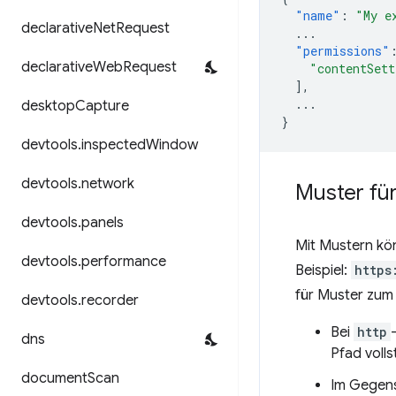
"name"
:
"My e
declarative
Net
Request
...
"permissions"
declarative
Web
Request
"contentSett
],
...
desktop
Capture
}
devtools
.
inspected
Window
devtools
.
network
Muster für
devtools
.
panels
Mit Mustern kön
devtools
.
performance
Beispiel:
https
für Muster zum 
devtools
.
recorder
Bei
http
dns
Pfad voll
document
Scan
Im Gegens