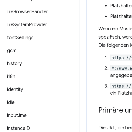
Platzhalte
file
Browser
Handler
Platzhalte
file
System
Provider
Wenn ein Muster
spezifisch, wer
font
Settings
Die folgenden M
gcm
https://
history
*:/www.
angegeben
i18n
https://
identity
ein Platzh
idle
Primäre u
input
.
ime
Die URL, die be
instance
ID