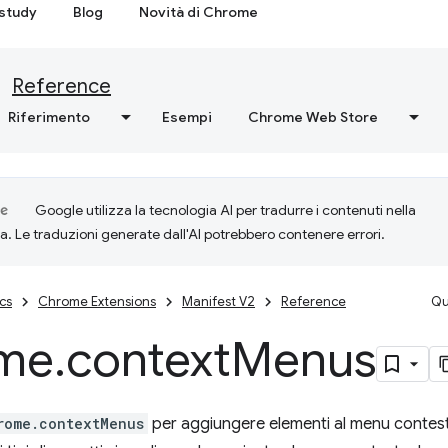
study
Blog
Novità di Chrome
Reference
Riferimento
Esempi
Chrome Web Store
Google utilizza la tecnologia AI per tradurre i contenuti nella
ta. Le traduzioni generate dall'AI potrebbero contenere errori.
cs
Chrome Extensions
Manifest V2
Reference
Qu
me
.
context
Menus
rome.contextMenus
per aggiungere elementi al menu contes