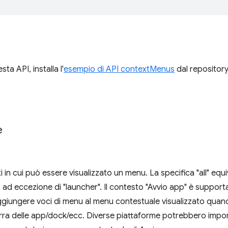
ta API, installa l'
esempio di API contextMenus
dal repositor
e
ti in cui può essere visualizzato un menu. La specifica "all" equi
ti, ad eccezione di "launcher". Il contesto "Avvio app" è suppor
ggiungere voci di menu al menu contestuale visualizzato quando 
rra delle app/dock/ecc. Diverse piattaforme potrebbero imporre