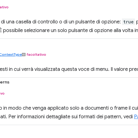
ativo
e di una casella di controllo o di un pulsante di opzione:
true
p
È possibile selezionare un solo pulsante di opzione alla volta 
ContextType
[]]
facoltativo
sti in cui verrà visualizzata questa voce di menu. Il valore pre
terns
ivo
to in modo che venga applicato solo a documenti o frame il cu
ati. Per informazioni dettagliate sui formati dei pattern, vedi
P