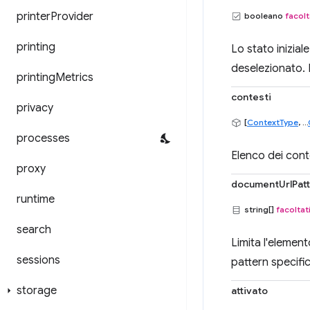
printer
Provider
booleano
facolt
printing
Lo stato inizial
deselezionato. 
printing
Metrics
contesti
privacy
[
ContextType
, ...
processes
Elenco dei conte
proxy
documentUrlPat
runtime
string[]
facoltat
search
Limita l'elemen
sessions
pattern specific
storage
attivato