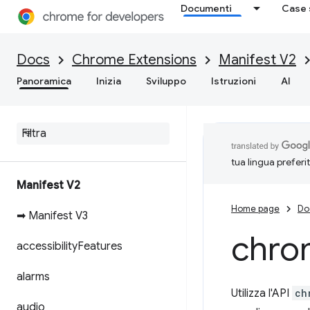
Documenti
Case 
Docs
Chrome Extensions
Manifest V2
Panoramica
Inizia
Sviluppo
Istruzioni
AI
tua lingua preferi
Manifest V2
Home page
Do
➡ Manifest V3
chro
accessibility
Features
alarms
Utilizza l'API
ch
audio