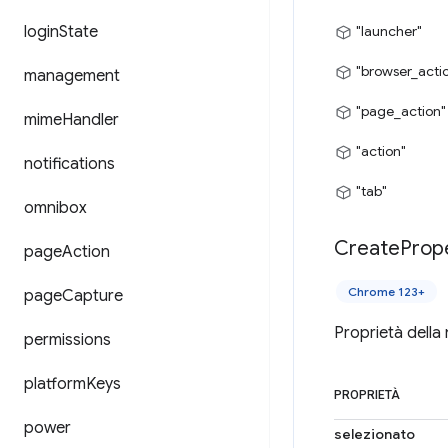
login
State
"launcher"
"browser_acti
management
"page_action"
mime
Handler
"action"
notifications
"tab"
omnibox
Create
Prop
page
Action
Chrome 123+
page
Capture
Proprietà della
permissions
platform
Keys
PROPRIETÀ
power
selezionato