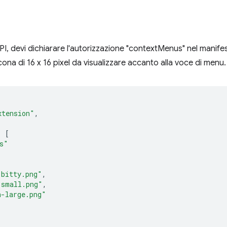
'API, devi dichiarare l'autorizzazione "contextMenus" nel manifes
cona di 16 x 16 pixel da visualizzare accanto alla voce di men
xtension"
,
:
[
s"
-bitty.png"
,
-small.png"
,
n-large.png"