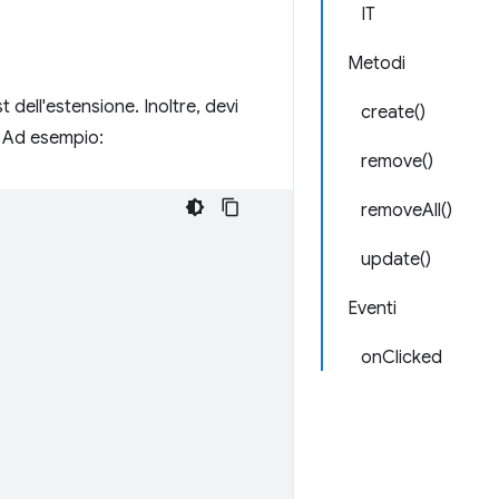
IT
Metodi
t dell'estensione. Inoltre, devi
create()
u. Ad esempio:
remove()
removeAll()
update()
Eventi
onClicked