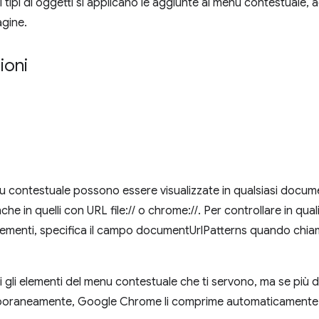
i tipi di oggetti si applicano le aggiunte al menu contestuale, 
agine.
ioni
u contestuale possono essere visualizzate in qualsiasi documen
he in quelli con URL file:// o chrome://. Per controllare in q
i elementi, specifica il campo documentUrlPatterns quando chia
i gli elementi del menu contestuale che ti servono, ma se più d
mporaneamente, Google Chrome li comprime automaticamente i