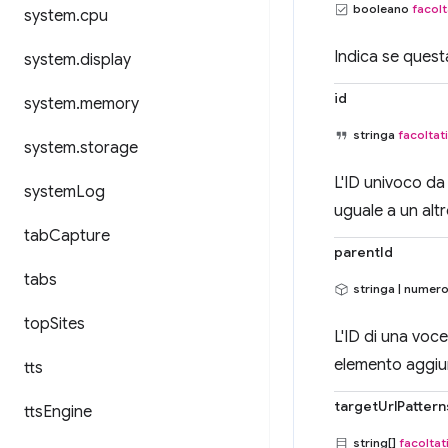
booleano
facolt
system
.
cpu
Indica se questa
system
.
display
id
system
.
memory
stringa
facoltat
system
.
storage
L'ID univoco da
system
Log
uguale a un alt
tab
Capture
parentId
tabs
stringa | numer
top
Sites
L'ID di una voc
elemento aggiu
tts
targetUrlPattern
tts
Engine
string[]
facoltat