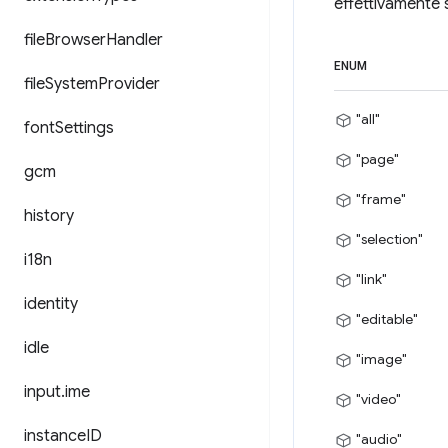
effettivamente 
file
Browser
Handler
ENUM
file
System
Provider
"all"
font
Settings
"page"
gcm
"frame"
history
"selection"
i18n
"link"
identity
"editable"
idle
"image"
input
.
ime
"video"
instance
ID
"audio"