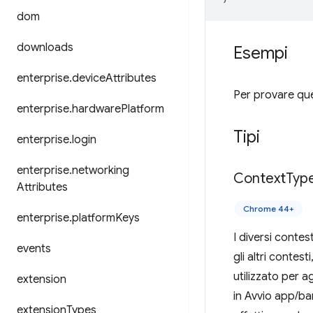
dom
downloads
Esempi
enterprise
.
device
Attributes
Per provare ques
enterprise
.
hardware
Platform
Tipi
enterprise
.
login
enterprise
.
networking
Context
Typ
Attributes
Chrome 44+
enterprise
.
platform
Keys
I diversi contes
events
gli altri contes
utilizzato per a
extension
in Avvio app/ba
extension
Types