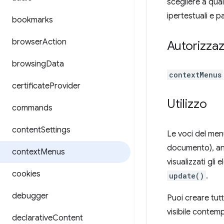
scegliere a qual
ipertestuali e p
bookmarks
browser
Action
Autorizzaz
browsing
Data
contextMenus
certificate
Provider
Utilizzo
commands
content
Settings
Le voci del men
documento), anc
context
Menus
visualizzati gl
cookies
update()
.
debugger
Puoi creare tutt
visibile conte
declarative
Content