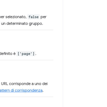
er selezionato,
false
per
in un determinato gruppo.
definito è
['page']
.
i URL corrisponde a uno dei
attern di corrispondenza
.