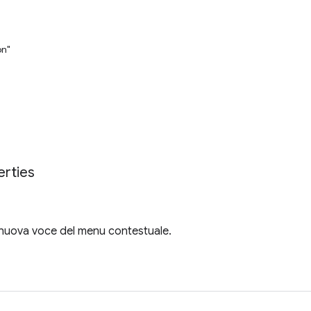
on"
erties
 nuova voce del menu contestuale.