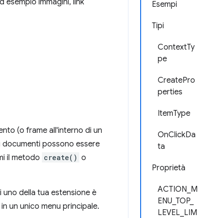
ad esempio immagini, link
Esempi
Tipi
ContextTy
pe
CreatePro
perties
ItemType
to (o frame all'interno di un
OnClickDa
uali documenti possono essere
ta
mi il metodo
create()
o
Proprietà
ACTION_M
i uno della tua estensione è
ENU_TOP_
n un unico menu principale.
LEVEL_LIM