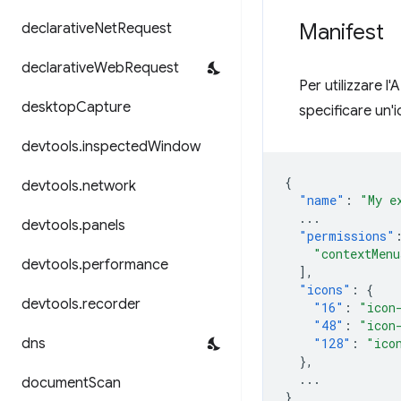
Manifest
declarative
Net
Request
declarative
Web
Request
Per utilizzare l
desktop
Capture
specificare un'i
devtools
.
inspected
Window
{
devtools
.
network
"name"
:
"My e
...
devtools
.
panels
"permissions"
"contextMenu
devtools
.
performance
],
"icons"
:
{
devtools
.
recorder
"16"
:
"icon
"48"
:
"icon
dns
"128"
:
"ico
},
...
document
Scan
}