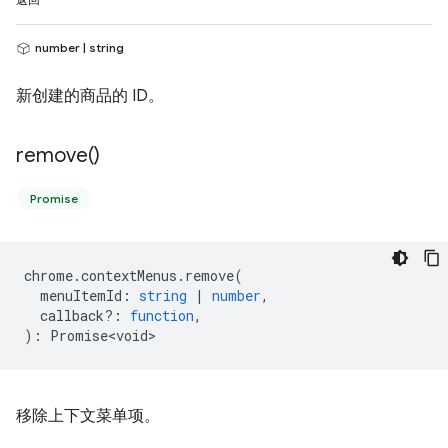
返回
number | string
新创建的商品的 ID。
remove(
)
Promise
chrome
.
contextMenus
.
remove
(
menuItemId
:
string
|
number
,
callback?
:
function
,
)
:
Promise<void>
移除上下文菜单项。