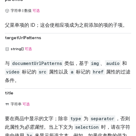
字符串 | 数值
可选
父菜单项的 ID；这会使相应项成为之前添加的项的子项。
targetUrlPatterns
string[]
可选
与
documentUrlPatterns
类似，基于
img
、
audio
和
video
标记的
src
属性以及
a
标记的
href
属性的过滤
条件。
title
字符串
可选
要在商品中显示的文字；除非
type
为
separator
，否则
此属性为
必需属性
。当上下文为
selection
时，请在字符
串中使用
%s
来显示所选文本。例如，如果此参数的值为