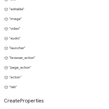
"editable"
"image"
"video"
"audio"
"launcher"
"browser_action"
"page_action"
“action”
"tab"
Create
Properties