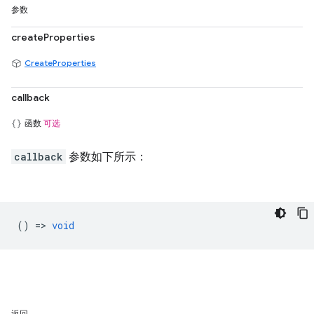
参数
createProperties
CreateProperties
callback
函数
可选
callback
参数如下所示：
() =>
void