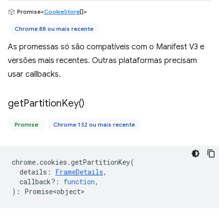
Promise<
CookieStore
[]>
Chrome 88 ou mais recente
As promessas só são compatíveis com o Manifest V3 e
versões mais recentes. Outras plataformas precisam
usar callbacks.
get
Partition
Key(
)
Promise
Chrome 132 ou mais recente
chrome
.
cookies
.
getPartitionKey
(
details
:
FrameDetails
,
callback?
:
function
,
)
:
Promise<object>