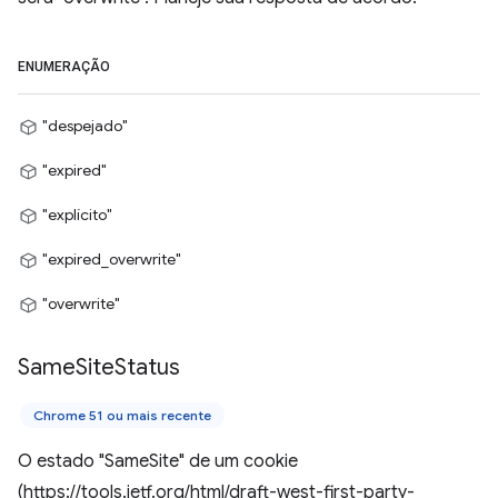
ENUMERAÇÃO
"despejado"
"expired"
"explícito"
"expired_overwrite"
"overwrite"
Same
Site
Status
Chrome 51 ou mais recente
O estado "SameSite" de um cookie
(https://tools.ietf.org/html/draft-west-first-party-