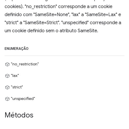
cookies). "no_restriction" corresponde a um cookie
definido com "SameSite=None", "lax" a "SameSite=Lax" e
"strict" a "SameSite=Strict". "unspecified" corresponde a
um cookie definido sem o atributo SameSite.
ENUMERAÇÃO
"no_restriction"
"lax"
"strict"
"unspecified"
Métodos