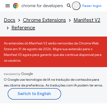
Fazer login
Docs
Chrome Extensions
Manifest V2
Reference
As extensões do Manifest V2 serão removidas da Chrome Web
Store em 31 de agosto de 2026. Migre sua extensão para o
Manifest V3 agora para garantir que ela continue disponível para
os usuários.
O Google usa tecnologia de IA na tradução de conteúdos para
seu idioma de preferência. As traduções com IA podem ter erros.