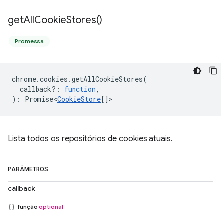
get
All
Cookie
Stores(
)
Promessa
chrome
.
cookies
.
getAllCookieStores
(
callback?
:
function
,
)
:
Promise<
CookieStore
[]
>
Lista todos os repositórios de cookies atuais.
PARÂMETROS
callback
função
optional