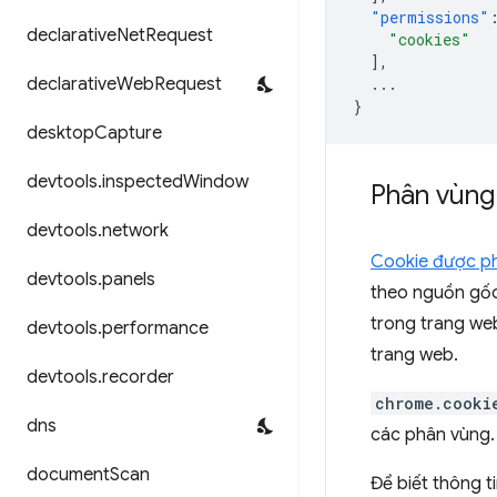
"permissions"
declarative
Net
Request
"cookies"
],
declarative
Web
Request
...
}
desktop
Capture
devtools
.
inspected
Window
Phân vùng
devtools
.
network
Cookie được p
devtools
.
panels
theo nguồn gốc
trong trang web
devtools
.
performance
trang web.
devtools
.
recorder
chrome.cooki
dns
các phân vùng
document
Scan
Để biết thông t