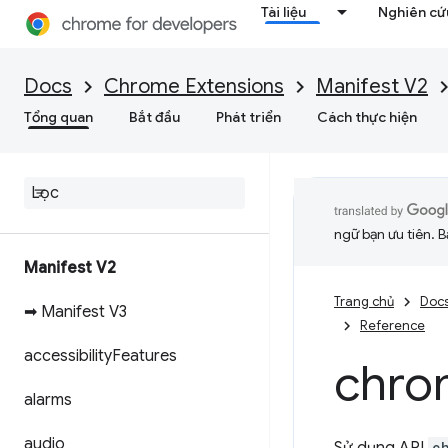
Tài liệu
Nghiên cứu
Docs
Chrome Extensions
Manifest V2
Tổng quan
Bắt đầu
Phát triển
Cách thực hiện
ngữ bạn ưu tiên. B
Manifest V2
Trang chủ
Doc
➡ Manifest V3
Reference
accessibility
Features
chro
alarms
audio
c