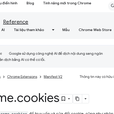
 điển hình
Blog
Tính năng mới trong Chrome
Reference
AI
Tài liệu tham khảo
Mẫu
Chrome Web Store
Google sử dụng công nghệ AI để dịch nội dung sang ngôn
ản dịch bằng AI có thể có lỗi.
s
Chrome Extensions
Manifest V2
Thông tin này có hữu
me
.
cookies
hrome.cookies