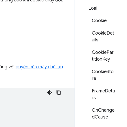
thông báo khi cookie thay đổi.
Loại
Cookie
CookieDet
ails
CookiePar
titionKey
cùng với
quyền của máy chủ lưu
CookieSto
re
FrameDeta
ils
OnChange
dCause