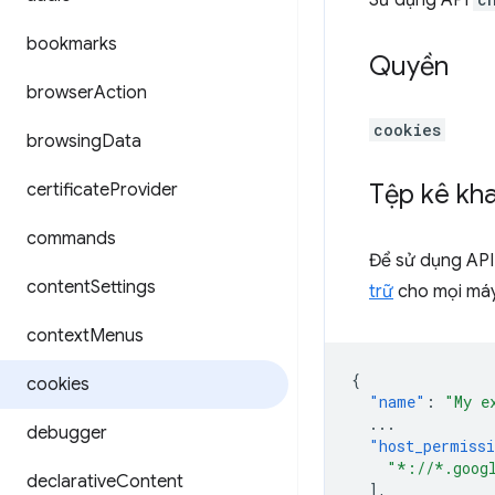
Sử dụng API
bookmarks
Quyền
browser
Action
cookies
browsing
Data
Tệp kê kha
certificate
Provider
commands
Để sử dụng API 
content
Settings
trữ
cho mọi máy 
context
Menus
{
cookies
"name"
:
"My e
...
debugger
"host_permiss
"*://*.goog
declarative
Content
],