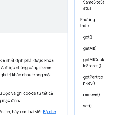
SameSiteSt
atus
Phương
thức
get()
getAll()
getAllCook
ie nhất định phải được khoá
ieStores()
b A được nhúng bằng iframe
giá trị khác nhau trong mỗi
getPartitio
nKey()
 đọc và ghi cookie từ tất cả
remove()
g mặc định.
set()
ện ích, hãy xem bài viết
Bộ nhớ