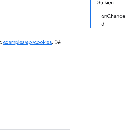
Sự kiện
onChange
d
ục
examples/api/cookies
. Để