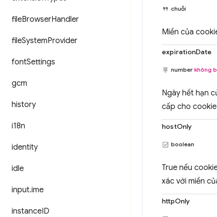
chuỗi
file
Browser
Handler
Miền của cookie
file
System
Provider
expirationDate
font
Settings
number
không b
gcm
Ngày hết hạn c
history
cấp cho cookie
i18n
hostOnly
boolean
identity
True nếu cookie
idle
xác với miền củ
input
.
ime
httpOnly
instance
ID