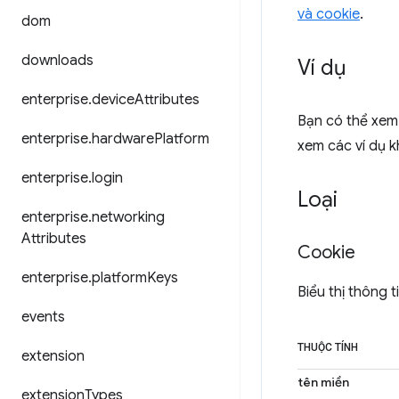
và cookie
.
dom
downloads
Ví dụ
enterprise
.
device
Attributes
Bạn có thể xem
enterprise
.
hardware
Platform
xem các ví dụ 
enterprise
.
login
Loại
enterprise
.
networking
Attributes
Cookie
enterprise
.
platform
Keys
Biểu thị thông 
events
THUỘC TÍNH
extension
tên miền
extension
Types