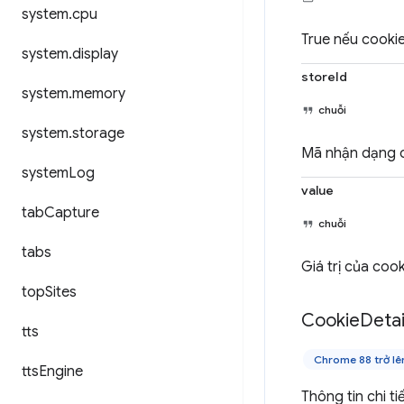
system
.
cpu
True nếu cookie 
system
.
display
storeId
system
.
memory
chuỗi
system
.
storage
Mã nhận dạng c
system
Log
value
tab
Capture
chuỗi
tabs
Giá trị của cook
top
Sites
Cookie
Detai
tts
Chrome 88 trở lê
tts
Engine
Thông tin chi ti