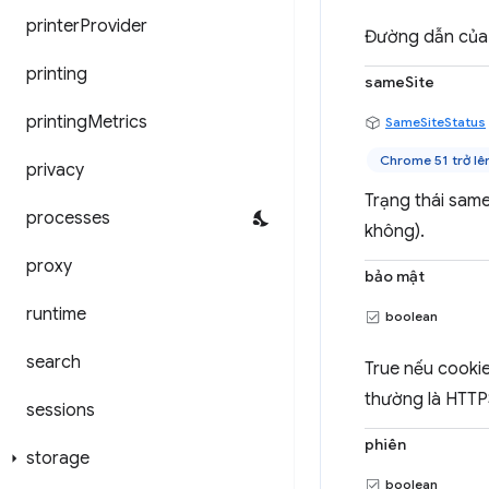
printer
Provider
Đường dẫn của 
printing
sameSite
printing
Metrics
SameSiteStatus
Chrome 51 trở lê
privacy
Trạng thái same
processes
không).
proxy
bảo mật
runtime
boolean
search
True nếu cookie
thường là HTTP
sessions
phiên
storage
boolean