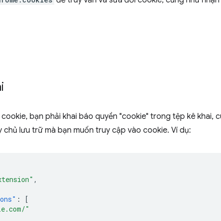
để truy vấn và sửa đổi cookie, cũng như nhận 
i
cookie, bạn phải khai báo quyền "cookie" trong tệp kê khai, 
chủ lưu trữ mà bạn muốn truy cập vào cookie. Ví dụ:
xtension"
,
ions"
:
[
le.com/"