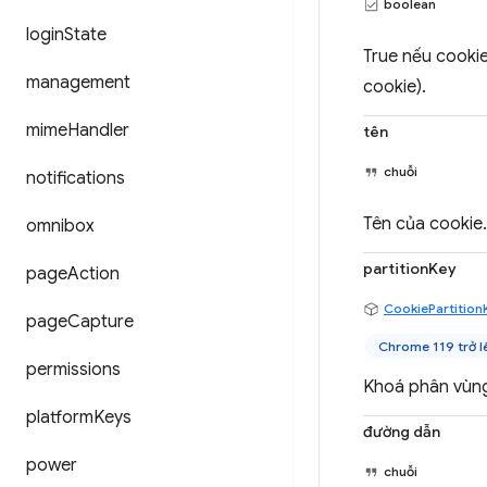
boolean
login
State
True nếu cookie
management
cookie).
mime
Handler
tên
chuỗi
notifications
Tên của cookie.
omnibox
partitionKey
page
Action
CookiePartition
page
Capture
Chrome 119 trở l
permissions
Khoá phân vùng
platform
Keys
đường dẫn
power
chuỗi