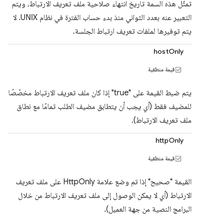
تمثّل هذه السمة تاريخ انتهاء صلاحية ملف تعريف الارتباط، ويتم
التعبير عنه بعدد الثواني منذ بدء حساب الفترة في نظام UNIX. لا
يتم توفيرها لملفات تعريف ارتباط الجلسة.
hostOnly
قيمة منطقية
يتم ضبط القيمة على "true" إذا كان ملف تعريف الارتباط مخصّصًا
للمضيف فقط (أي يجب أن يتطابق مضيف الطلب تمامًا مع نطاق
ملف تعريف الارتباط).
httpOnly
قيمة منطقية
القيمة "صحيح" إذا تم وضع علامة HttpOnly على ملف تعريف
الارتباط (أي لا يمكن الوصول إلى ملف تعريف الارتباط من خلال
البرامج النصية من جهة العميل).