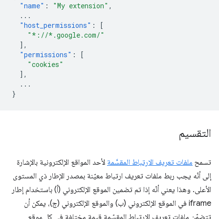
"name"
:
"My extension"
,
...
"host_permissions"
:
[
"*://*.google.com/"
],
"permissions"
:
[
"cookies"
],
...
}
التقسيم
تسمح
ملفات تعريف الارتباط المقسَّمة
لأحد المواقع الإلكترونية بالإشارة
إلى أنّه يجب ربط ملفات تعريف ارتباط معيّنة بمصدر الإطار ذي المستوى
الأعلى. وهذا يعني أنّه إذا تم تضمين الموقع الإلكتروني (أ) باستخدام إطار
iframe في الموقع الإلكتروني (ب) والموقع الإلكتروني (ج)، يمكن أن
تتضمّن ملفات تعريف الارتباط المقسّمة قيمة مختلفة في كل موقع