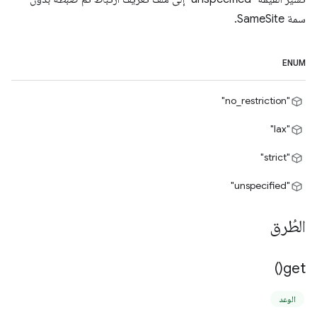
سمة SameSite.
ENUM
"no_restriction"
"lax"
"strict"
"unspecified"
الطُرق
)
get(
الوعد