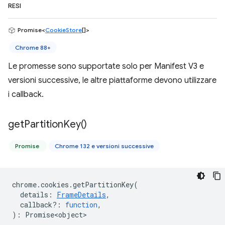
RESI
Promise<
CookieStore
[]>
Chrome 88+
Le promesse sono supportate solo per Manifest V3 e
versioni successive, le altre piattaforme devono utilizzare
i callback.
get
Partition
Key(
)
Promise
Chrome 132 e versioni successive
chrome
.
cookies
.
getPartitionKey
(
details
:
FrameDetails
,
callback?
:
function
,
)
:
Promise<object>