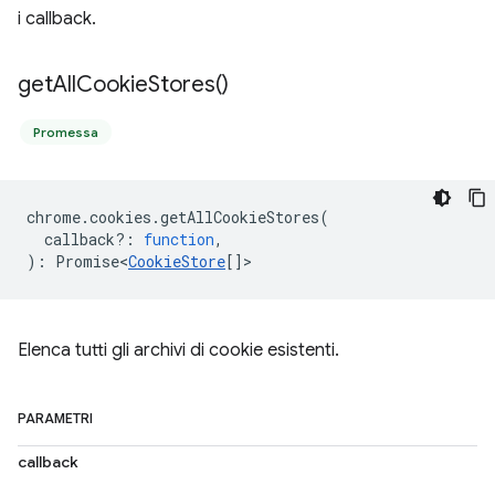
i callback.
get
All
Cookie
Stores(
)
Promessa
chrome
.
cookies
.
getAllCookieStores
(
callback?
:
function
,
)
:
Promise<
CookieStore
[]
>
Elenca tutti gli archivi di cookie esistenti.
PARAMETRI
callback