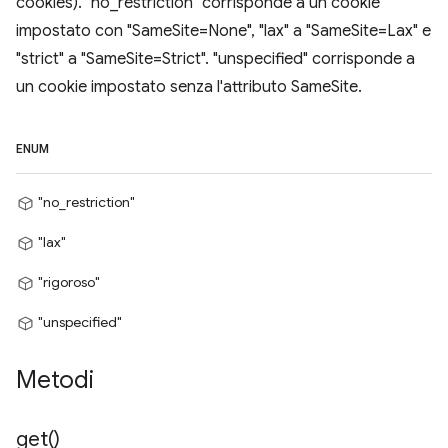
cookies). "no_restriction" corrisponde a un cookie
impostato con "SameSite=None", "lax" a "SameSite=Lax" e
"strict" a "SameSite=Strict". "unspecified" corrisponde a
un cookie impostato senza l'attributo SameSite.
ENUM
"no_restriction"
"lax"
"rigoroso"
"unspecified"
Metodi
get(
)