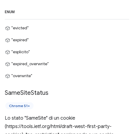
ENUM
"evicted"
"expired"
"esplicito"
"expired_overwrite"
"overwrite"
Same
Site
Status
Chrome 51+
Lo stato "SameSite" di un cookie
(https://tools.ietf.org/html/draft-west-first-party-