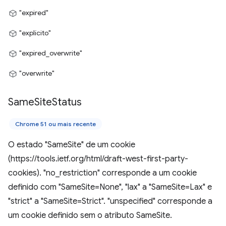
"expired"
"explícito"
"expired_overwrite"
"overwrite"
Same
Site
Status
Chrome 51 ou mais recente
O estado "SameSite" de um cookie
(https://tools.ietf.org/html/draft-west-first-party-
cookies). "no_restriction" corresponde a um cookie
definido com "SameSite=None", "lax" a "SameSite=Lax" e
"strict" a "SameSite=Strict". "unspecified" corresponde a
um cookie definido sem o atributo SameSite.