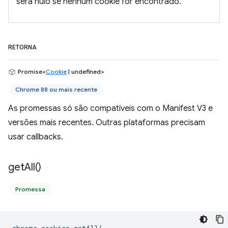
será nulo se nenhum cookie for encontrado.
RETORNA
Promise<
Cookie
| undefined>
Chrome 88 ou mais recente
As promessas só são compatíveis com o Manifest V3 e
versões mais recentes. Outras plataformas precisam
usar callbacks.
get
All(
)
Promessa