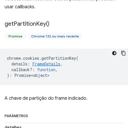
usar callbacks.
get
Partition
Key(
)
Promise
Chrome 132 ou mais recente
chrome
.
cookies
.
getPartitionKey
(
details
:
FrameDetails
,
callback?
:
function
,
)
:
Promise<object>
A chave de partição do frame indicado.
PARÂMETROS
detalhes