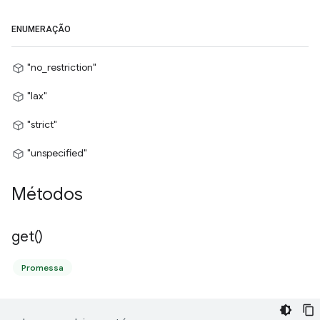
ENUMERAÇÃO
"no_restriction"
"lax"
"strict"
"unspecified"
Métodos
get(
)
Promessa