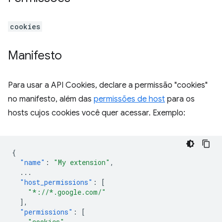
cookies
Manifesto
Para usar a API Cookies, declare a permissão "cookies"
no manifesto, além das
permissões de host
para os
hosts cujos cookies você quer acessar. Exemplo:
{
"name"
:
"My extension"
,
...
"host_permissions"
:
[
"*://*.google.com/"
],
"permissions"
:
[
"cookies"