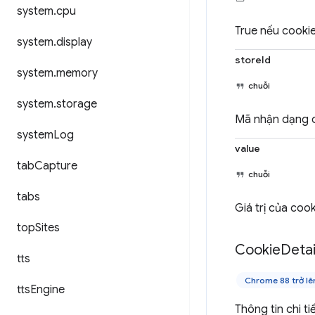
system
.
cpu
True nếu cookie 
system
.
display
storeId
system
.
memory
chuỗi
system
.
storage
Mã nhận dạng c
system
Log
value
tab
Capture
chuỗi
tabs
Giá trị của cook
top
Sites
Cookie
Detai
tts
Chrome 88 trở lê
tts
Engine
Thông tin chi ti