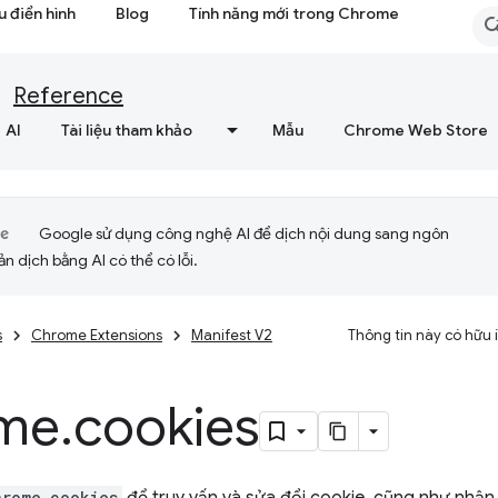
 điển hình
Blog
Tính năng mới trong Chrome
Reference
AI
Tài liệu tham khảo
Mẫu
Chrome Web Store
Google sử dụng công nghệ AI để dịch nội dung sang ngôn
ản dịch bằng AI có thể có lỗi.
s
Chrome Extensions
Manifest V2
Thông tin này có hữu
me
.
cookies
hrome.cookies