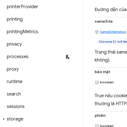
printer
Provider
Đường dẫn của 
printing
sameSite
printing
Metrics
SameSiteStatus
Chrome 51 trở lê
privacy
Trạng thái same
processes
không).
proxy
bảo mật
runtime
boolean
search
True nếu cookie
thường là HTTP
sessions
phiên
storage
boolean