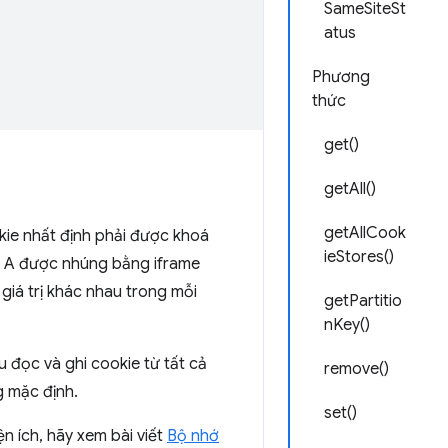
SameSiteSt
atus
Phương
thức
get()
getAll()
getAllCook
ie nhất định phải được khoá
ieStores()
b A được nhúng bằng iframe
giá trị khác nhau trong mỗi
getPartitio
nKey()
 đọc và ghi cookie từ tất cả
remove()
g mặc định.
set()
ện ích, hãy xem bài viết
Bộ nhớ