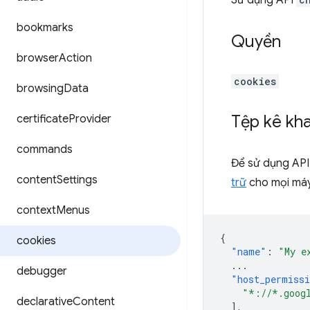
Sử dụng API
bookmarks
Quyền
browser
Action
cookies
browsing
Data
Tệp kê kha
certificate
Provider
commands
Để sử dụng API 
content
Settings
trữ
cho mọi máy 
context
Menus
{
cookies
"name"
:
"My e
...
debugger
"host_permiss
"*://*.goog
declarative
Content
],