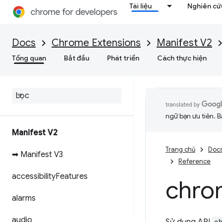
Tài liệu
Nghiên cứu
Docs
Chrome Extensions
Manifest V2
Tổng quan
Bắt đầu
Phát triển
Cách thực hiện
ngữ bạn ưu tiên. B
Manifest V2
Trang chủ
Doc
➡ Manifest V3
Reference
accessibility
Features
chro
alarms
audio
c