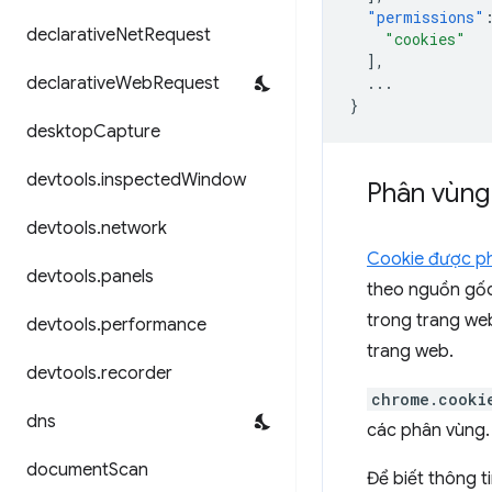
"permissions"
declarative
Net
Request
"cookies"
],
declarative
Web
Request
...
}
desktop
Capture
devtools
.
inspected
Window
Phân vùng
devtools
.
network
Cookie được p
devtools
.
panels
theo nguồn gốc
trong trang web
devtools
.
performance
trang web.
devtools
.
recorder
chrome.cooki
dns
các phân vùng
document
Scan
Để biết thông t