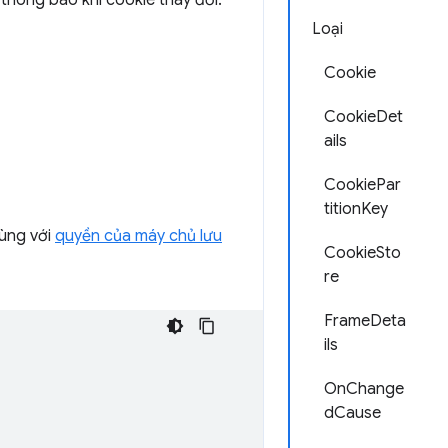
thông báo khi cookie thay đổi.
Loại
Cookie
CookieDet
ails
CookiePar
titionKey
cùng với
quyền của máy chủ lưu
CookieSto
re
FrameDeta
ils
OnChange
dCause