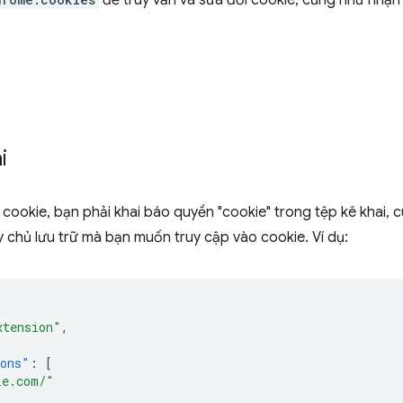
để truy vấn và sửa đổi cookie, cũng như nhận 
i
cookie, bạn phải khai báo quyền "cookie" trong tệp kê khai, 
chủ lưu trữ mà bạn muốn truy cập vào cookie. Ví dụ:
xtension"
,
ions"
:
[
le.com/"