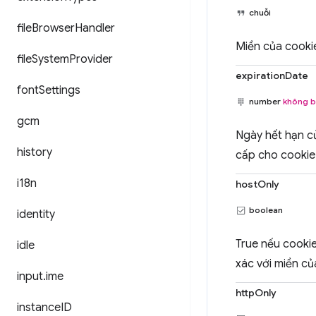
chuỗi
file
Browser
Handler
Miền của cookie
file
System
Provider
expirationDate
font
Settings
number
không b
gcm
Ngày hết hạn c
history
cấp cho cookie
i18n
hostOnly
boolean
identity
True nếu cookie
idle
xác với miền củ
input
.
ime
httpOnly
instance
ID