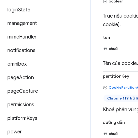
boolean
login
State
True nếu cookie
management
cookie).
mime
Handler
tên
chuỗi
notifications
Tên của cookie.
omnibox
partitionKey
page
Action
CookiePartition
page
Capture
Chrome 119 trở l
permissions
Khoá phân vùng
platform
Keys
đường dẫn
power
chuỗi