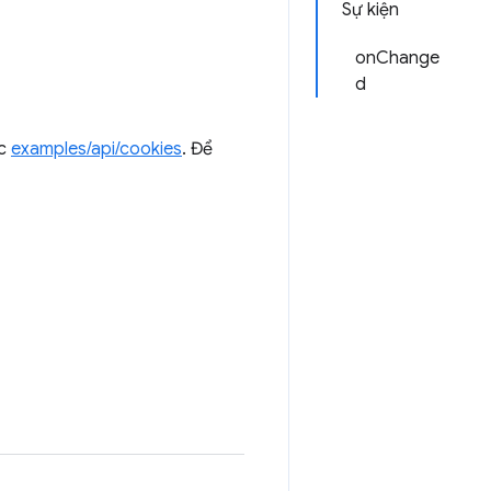
Sự kiện
onChange
d
ục
examples/api/cookies
. Để