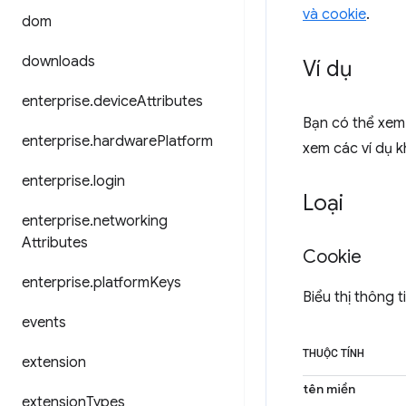
và cookie
.
dom
downloads
Ví dụ
enterprise
.
device
Attributes
Bạn có thể xem
enterprise
.
hardware
Platform
xem các ví dụ 
enterprise
.
login
Loại
enterprise
.
networking
Attributes
Cookie
enterprise
.
platform
Keys
Biểu thị thông 
events
THUỘC TÍNH
extension
tên miền
extension
Types