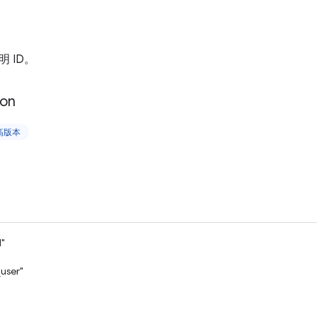
 ID。
on
更高版本
d"
user"