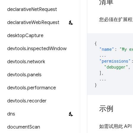
清单
declarative
Net
Request
您必须在扩展程
declarative
Web
Request
desktop
Capture
{
devtools
.
inspected
Window
"name"
:
"My e
...
"permissions"
devtools
.
network
"debugger"
,
],
devtools
.
panels
...
}
devtools
.
performance
devtools
.
recorder
示例
dns
如需试用此 AP
document
Scan