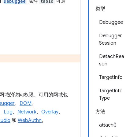
用
Debuggee
属性
tabId
可通
类型
Debuggee
Debugger
Session
DetachRea
son
TargetInfo
TargetInfo
具协议网域的访问权限。可用的网域包
Type
bugger
、
DOM
、
方法
、
Log
、
Network
、
Overlay
、
udio
和
WebAuthn
。
attach()