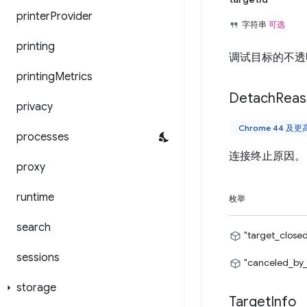
printer
Provider
字符串
可选
printing
调试目标的不透明
printing
Metrics
Detach
Reas
privacy
Chrome 44 及
processes
连接终止原因。
proxy
runtime
枚举
search
"target_close
sessions
"canceled_by_
storage
Target
Info