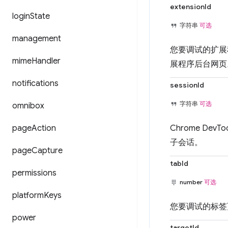
extensionId
login
State
字符串
可选
management
您要调试的扩展
mime
Handler
展程序后台网页
notifications
sessionId
字符串
可选
omnibox
page
Action
Chrome DevT
子会话。
page
Capture
tabId
permissions
number
可选
platform
Keys
您要调试的标签页
power
targetId