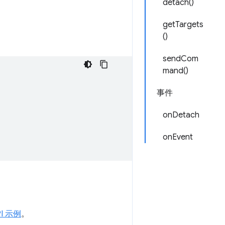
detach()
getTargets
()
sendCom
mand()
事件
onDetach
onEvent
PI 示例
。