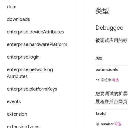
dom
类型
downloads
Debuggee
enterprise
.
device
Attributes
被调试应用的标识符。
enterprise
.
hardware
Platform
enterprise
.
login
属性
enterprise
.
networking
extensionId
Attributes
字符串
可选
enterprise
.
platform
Keys
您要调试的扩展
events
展程序后台网页
tabId
extension
number
可选
extension
Types