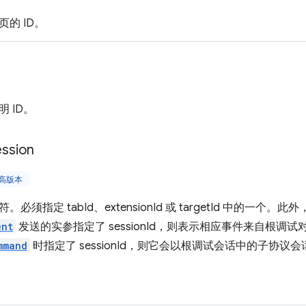
的 ID。
 ID。
ssion
更高版本
须指定 tabId、extensionId 或 targetId 中的一个。此外
ent
发送的实参指定了 sessionId，则表示相应事件来自根调
mmand
时指定了 sessionId，则它会以根调试会话中的子协议