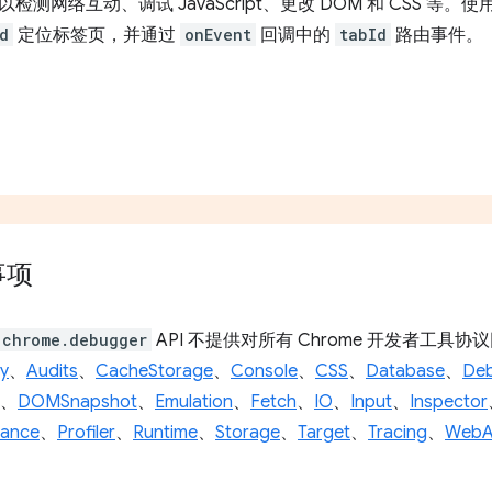
测网络互动、调试 JavaScript、更改 DOM 和 CSS 等。使
d
定位标签页，并通过
onEvent
回调中的
tabId
路由事件。
事项
chrome.debugger
API 不提供对所有 Chrome 开发者工
ty
、
Audits
、
CacheStorage
、
Console
、
CSS
、
Database
、
De
、
DOMSnapshot
、
Emulation
、
Fetch
、
IO
、
Input
、
Inspector
mance
、
Profiler
、
Runtime
、
Storage
、
Target
、
Tracing
、
WebA