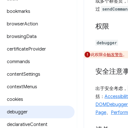
或多个标签页，以检
过
sendComman
bookmarks
browser
Action
权限
browsing
Data
debugger
certificate
Provider
此权限会
触发警告
。
commands
安全注意
content
Settings
context
Menus
出于安全考虑，
括：
Accessibili
cookies
DOMDebugger
debugger
Page
、
Perfor
declarative
Content