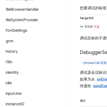
您要调试的标签页
file
Browser
Handler
targetId
file
System
Provider
字符串
可选
font
Settings
调试目标的不透明
gcm
history
Debugger
Se
i18n
Chrome 125 及
identity
调试器会话标识符。必
如果为从
onEv
idle
传递给
sendCo
input
.
ime
属性
instance
ID