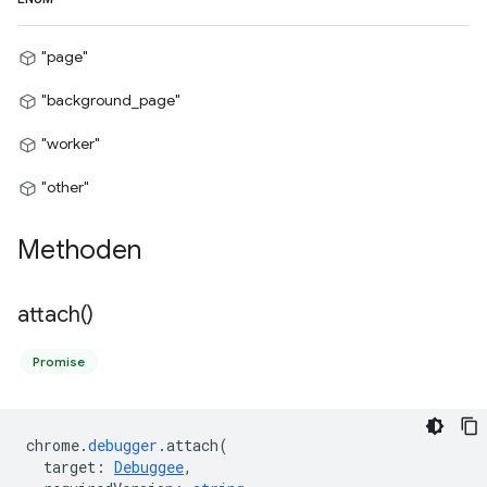
"page"
"background_page"
"worker"
"other"
Methoden
attach(
)
Promise
chrome
.
debugger
.
attach
(
target
:
Debuggee
,