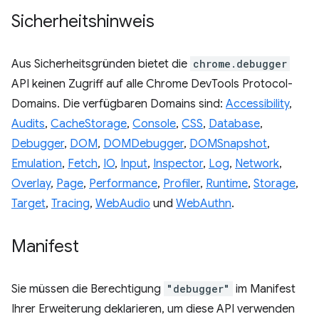
Sicherheitshinweis
Aus Sicherheitsgründen bietet die
chrome.debugger
API keinen Zugriff auf alle Chrome DevTools Protocol-
Domains. Die verfügbaren Domains sind:
Accessibility
,
Audits
,
CacheStorage
,
Console
,
CSS
,
Database
,
Debugger
,
DOM
,
DOMDebugger
,
DOMSnapshot
,
Emulation
,
Fetch
,
IO
,
Input
,
Inspector
,
Log
,
Network
,
Overlay
,
Page
,
Performance
,
Profiler
,
Runtime
,
Storage
,
Target
,
Tracing
,
WebAudio
und
WebAuthn
.
Manifest
Sie müssen die Berechtigung
"debugger"
im Manifest
Ihrer Erweiterung deklarieren, um diese API verwenden