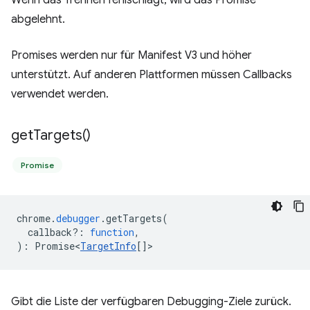
Wenn das Trennen fehlschlägt, wird das Promise
abgelehnt.
Promises werden nur für Manifest V3 und höher
unterstützt. Auf anderen Plattformen müssen Callbacks
verwendet werden.
get
Targets(
)
Promise
chrome
.
debugger
.
getTargets
(
callback?
:
function
,
)
:
Promise<
TargetInfo
[]
>
Gibt die Liste der verfügbaren Debugging-Ziele zurück.