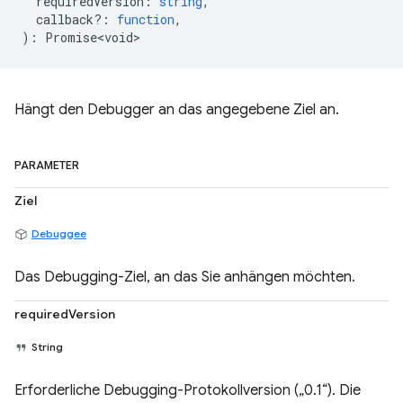
requiredVersion
:
string
,
callback?
:
function
,
)
:
Promise<void>
Hängt den Debugger an das angegebene Ziel an.
PARAMETER
Ziel
Debuggee
Das Debugging-Ziel, an das Sie anhängen möchten.
requiredVersion
String
Erforderliche Debugging-Protokollversion („0.1“). Die