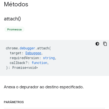
Métodos
attach(
)
Promessa
chrome
.
debugger
.
attach
(
target
:
Debuggee
,
requiredVersion
:
string
,
callback?
:
function
,
)
:
Promise<void>
Anexa o depurador ao destino especificado.
PARÂMETROS