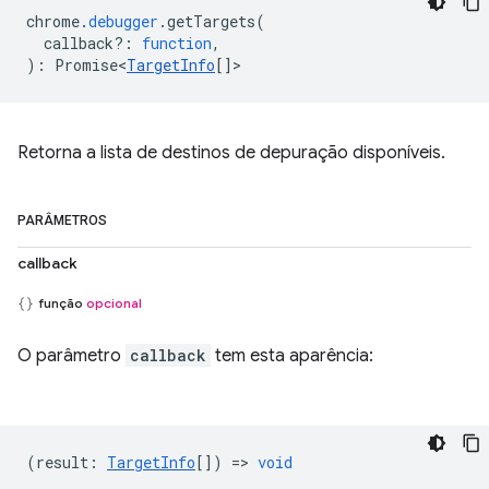
chrome
.
debugger
.
getTargets
(
callback?
:
function
,
)
:
Promise<
TargetInfo
[]
>
Retorna a lista de destinos de depuração disponíveis.
PARÂMETROS
callback
função
opcional
O parâmetro
callback
tem esta aparência:
(
result
:
TargetInfo
[]) =>
void