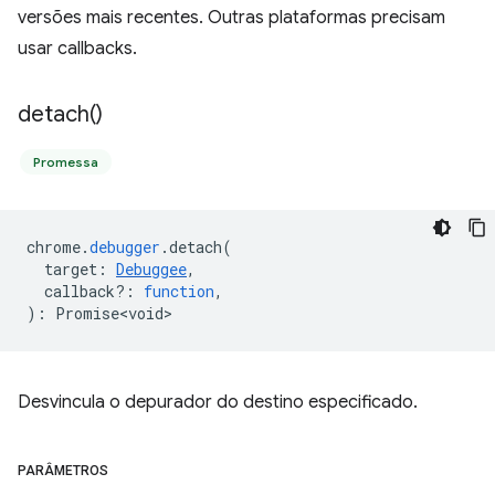
versões mais recentes. Outras plataformas precisam
usar callbacks.
detach(
)
Promessa
chrome
.
debugger
.
detach
(
target
:
Debuggee
,
callback?
:
function
,
)
:
Promise<void>
Desvincula o depurador do destino especificado.
PARÂMETROS