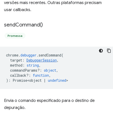
versões mais recentes. Outras plataformas precisam
usar callbacks.
send
Command(
)
Promessa
chrome
.
debugger
.
sendCommand
(
target
:
DebuggerSession
,
method
:
string
,
commandParams?
:
object
,
callback?
:
function
,
)
:
Promise<object
|
undefined
>
Envia o comando especificado para o destino de
depuração.