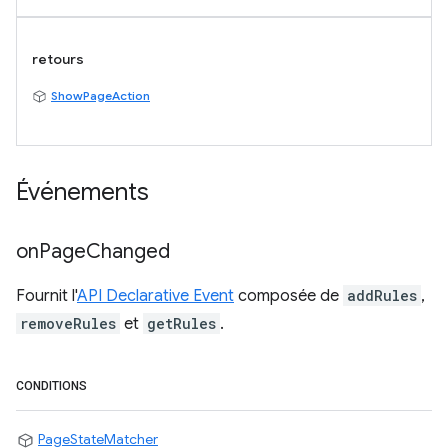
retours
ShowPageAction
Événements
on
Page
Changed
Fournit l'
API Declarative Event
composée de
addRules
,
removeRules
et
getRules
.
CONDITIONS
PageStateMatcher