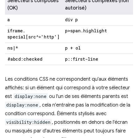
Sélecteurs composés
Sélecteurs complexes (non
(OK)
autorisé)
a
div p
iframe
.
p>span
.
highlight
special[src^='http']
ns
|
*
p + ol
#abcd:checked
p
::
first-line
Les conditions CSS ne correspondent qu'aux éléments
affichés: si un élément qui correspond à votre sélecteur
est
display:none
ou l'un de ses éléments parents est
display:none
, cela n'entraîne pas la modification de la
condition correspond. Éléments stylisés avec
visibility:hidden
, positionnés en dehors de l'écran
ou masqués par d'autres éléments peut toujours faire