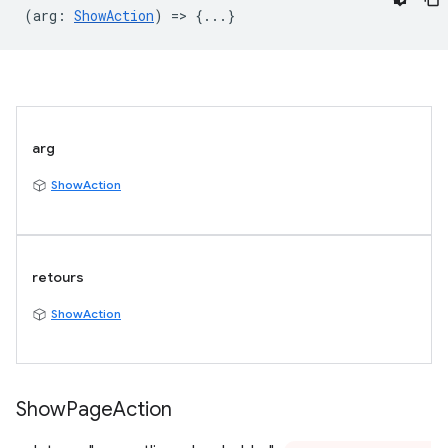
(
arg
:
ShowAction
) => {...}
arg
ShowAction
retours
ShowAction
Show
Page
Action