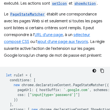
exécuté. Les actions sont
setIcon
et
showAction
.
Le
PageStateMatcher
établit une correspondance
avec les pages Web si et seulement si toutes les pages
sont listées si certains critères sont remplis. Il peut
correspondre à l'
URL d'une page
, à un
sélecteur
composé CSS
ou l'
ajout d'une page aux favoris
. La règle
suivante active l'action de l'extension sur les pages
Google lorsqu'un champ de mot de passe est présent:
let
rule1
=
{
conditions
:
[
new
chrome
.
declarativeContent
.
PageStateMatcher
({
pageUrl
:
{
hostSuffix
:
'.google.com'
,
schemes
:
css
:
[
"input[type='password']"
]
})
],
actions
:
[
new
chrome
.
declarativeContent
.
ShowActio