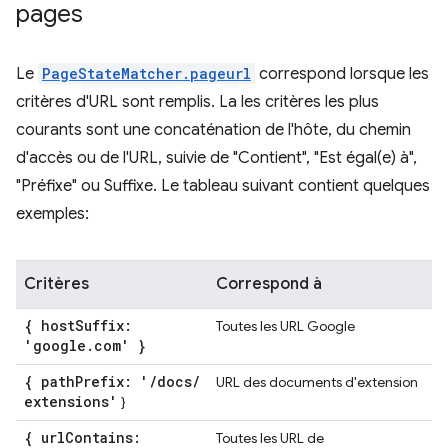
pages
Le
PageStateMatcher.pageurl
correspond lorsque les
critères d'URL sont remplis. La les critères les plus
courants sont une concaténation de l'hôte, du chemin
d'accès ou de l'URL, suivie de "Contient", "Est égal(e) à",
"Préfixe" ou Suffixe. Le tableau suivant contient quelques
exemples:
Critères
Correspond à
{ host
Suffix:
Toutes les URL Google
'google
.
com' }
{ path
Prefix: '
/
docs
/
URL des documents d'extension
extensions'
}
{ url
Contains:
Toutes les URL de