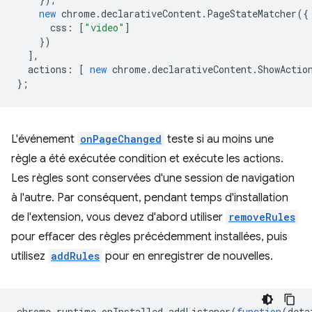
new
chrome
.
declarativeContent
.
PageStateMatcher
({
css
:
[
"video"
]
})
],
actions
:
[
new
chrome
.
declarativeContent
.
ShowActio
};
L'événement
onPageChanged
teste si au moins une
règle a été exécutée condition et exécute les actions.
Les règles sont conservées d'une session de navigation
à l'autre. Par conséquent, pendant temps d'installation
de l'extension, vous devez d'abord utiliser
removeRules
pour effacer des règles précédemment installées, puis
utilisez
addRules
pour en enregistrer de nouvelles.
chrome
.
runtime
.
onInstalled
.
addListener
(
function
(
deta