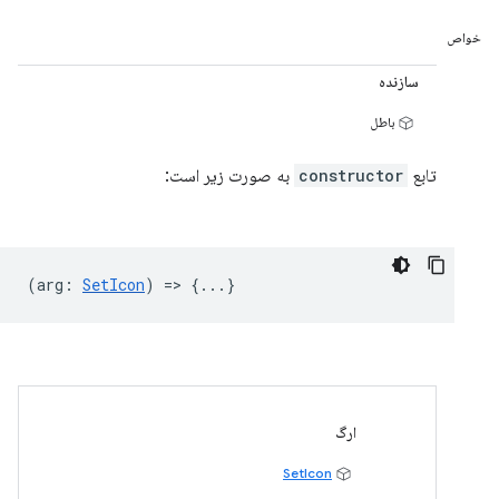
خواص
سازنده
باطل
تابع
constructor
به صورت زیر است:
(
arg
:
SetIcon
) => {...}
ارگ
SetIcon