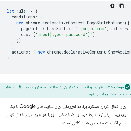
let
rule1
=
{
conditions
:
[
new
chrome
.
declarativeContent
.
PageStateMatcher
({
pageUrl
:
{
hostSuffix
:
'.google.com'
,
schemes
:
css
:
[
"input[type='password']"
]
})
],
actions
:
[
new
chrome
.
declarativeContent
.
ShowActio
};
موفقیت:
تمام شرایط و اقدامات از طریق یک سازنده همانطور که در مثال بالا نشان
داده شده است ایجاد می شود.
برای فعال کردن عملکرد برنامه افزودنی برای سایت‌های Google با یک
ویدیو، می‌توانید شرط دوم را اضافه کنید، زیرا هر شرط برای فعال کردن
تمام اقدامات مشخص شده کافی است: