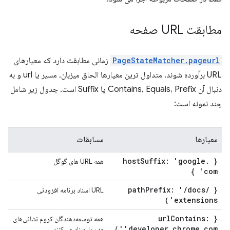
مطابقت URL صفحه
PageStateMatcher.pageurl
زمانی مطابقت دارد که معیارهای
URL برآورده شوند. متداول ترین معیارها الحاق میزبان، مسیر یا url و به
دنبال آن Contains، Equals، Prefix یا Suffix است. جدول زیر شامل
چند نمونه است:
معیارها
مسابقات
Suffix: 'google
.
{ host
همه URL های گوگل
com' }
Prefix: '
/
docs
/
{ path
URL اسناد برنامه افزودنی
extensions'
}
Contains:
{ url
همه توسعه‌دهندگان کروم نشانی‌های
'developer
.
chrome
.
com'
}
وب را اسناد می‌کنند