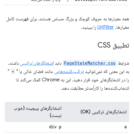
همه معیارها به حروف کوچک و بزرگ حساس هستند. برای فهرست کامل
معیارها،
UrlFilter
را ببینید.
تطبیق CSS
شرایط
PageStateMatcher.css
باید
انتخابگرهای ترکیبی
باشند،
به این معنی که نمی‌توانید
ترکیب‌کننده‌هایی
مانند فضای خالی یا "
>
"
را در انتخابگرهای خود قرار دهید. این به Chrome کمک می‌کند تا
انتخاب‌کننده‌ها را کارآمدتر مطابقت دهد.
انتخابگرهای پیچیده (خوب
انتخابگرهای ترکیبی (OK)
نیست)
div p
a