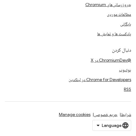
به‌روزرسانی‌های Chromium
مطالعات موردی
بایگانی
پادکست ها و نمایش ها
دنبال کردن
@ChromiumDev در X
یوتیوب
Chrome for Developers در لینکدین
RSS
شرایط
حریم خصوصی
Manage cookies