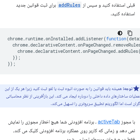
قبلی استفاده کنید و سپس از
addRules
برای ثبت قوانین جدید
استفاده کنید.
chrome
.
runtime
.
onInstalled
.
addListener
(
function
(
deta
chrome
.
declarativeContent
.
onPageChanged
.
removeRule
chrome
.
declarativeContent
.
onPageChanged
.
addRules
});
});
توجه:
همیشه باید قوانین را به صورت انبوه ثبت یا لغو ثبت کنید زیرا هر یک از این
عملیات ساختارهای داده داخلی را دوباره ایجاد می کند. این بازآفرینی از نظر محاسباتی
گران است اما الگوریتم تطبیق سریع‌تری را تسهیل می‌کند.
با مجوز
activeTab
، برنامه افزودنی شما هیچ اخطار مجوزی را نمایش
نمی دهد و زمانی که کاربر روی عملکرد برنامه افزودنی کلیک می کند،
فقط در صفحات مربوطه اجرا می شود.