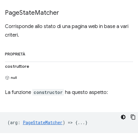
Page
State
Matcher
Corrisponde allo stato di una pagina web in base a vari
criteri.
PROPRIETÀ
costruttore
null
La funzione
constructor
ha questo aspetto:
(
arg
:
PageStateMatcher
) => {...}