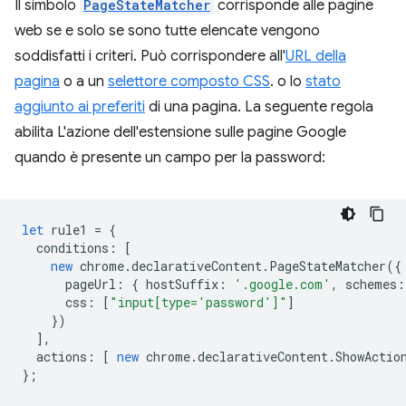
Il simbolo
PageStateMatcher
corrisponde alle pagine
web se e solo se sono tutte elencate vengono
soddisfatti i criteri. Può corrispondere all'
URL della
pagina
o a un
selettore composto CSS
. o lo
stato
aggiunto ai preferiti
di una pagina. La seguente regola
abilita L'azione dell'estensione sulle pagine Google
quando è presente un campo per la password:
let
rule1
=
{
conditions
:
[
new
chrome
.
declarativeContent
.
PageStateMatcher
({
pageUrl
:
{
hostSuffix
:
'.google.com'
,
schemes
:
css
:
[
"input[type='password']"
]
})
],
actions
:
[
new
chrome
.
declarativeContent
.
ShowActio
};