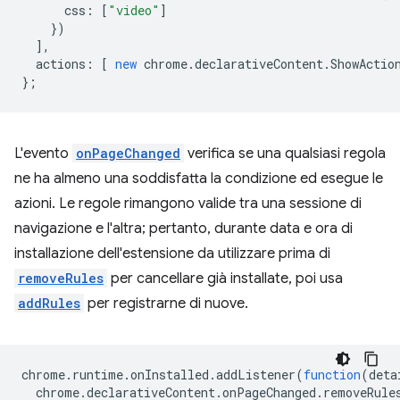
css
:
[
"video"
]
})
],
actions
:
[
new
chrome
.
declarativeContent
.
ShowActio
};
L'evento
onPageChanged
verifica se una qualsiasi regola
ne ha almeno una soddisfatta la condizione ed esegue le
azioni. Le regole rimangono valide tra una sessione di
navigazione e l'altra; pertanto, durante data e ora di
installazione dell'estensione da utilizzare prima di
removeRules
per cancellare già installate, poi usa
addRules
per registrarne di nuove.
chrome
.
runtime
.
onInstalled
.
addListener
(
function
(
deta
chrome
.
declarativeContent
.
onPageChanged
.
removeRule