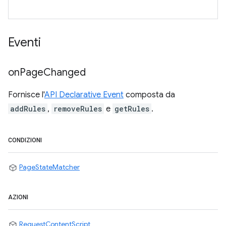
Eventi
on
Page
Changed
Fornisce l'
API Declarative Event
composta da
addRules
,
removeRules
e
getRules
.
CONDIZIONI
PageStateMatcher
AZIONI
RequestContentScript