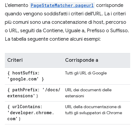
L'elemento
PageStateMatcher.pageurl
corrisponde
quando vengono soddisfatti i criteri dell'URL. La i criteri
più comuni sono una concatenazione di host, percorso
o URL, seguiti da Contiene, Uguale a, Prefisso o Suffisso.
La tabella seguente contiene alcuni esempi:
Criteri
Corrisponde a
{ host
Suffix:
Tutti gli URL di Google
'google
.
com' }
{ path
Prefix: '
/
docs
/
URL dei documenti delle
extensions'
}
estensioni
{ url
Contains:
URL della documentazione di
'developer
.
chrome
.
tutti gli sviluppatori di Chrome
com'
}