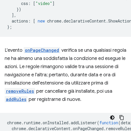
css
:
[
"video"
]
})
],
actions
:
[
new
chrome
.
declarativeContent
.
ShowActio
};
L'evento
onPageChanged
verifica se una qualsiasi regola
ne ha almeno una soddisfatta la condizione ed esegue le
azioni. Le regole rimangono valide tra una sessione di
navigazione e l'altra; pertanto, durante data e ora di
installazione dell'estensione da utilizzare prima di
removeRules
per cancellare già installate, poi usa
addRules
per registrarne di nuove.
chrome
.
runtime
.
onInstalled
.
addListener
(
function
(
deta
chrome
.
declarativeContent
.
onPageChanged
.
removeRule