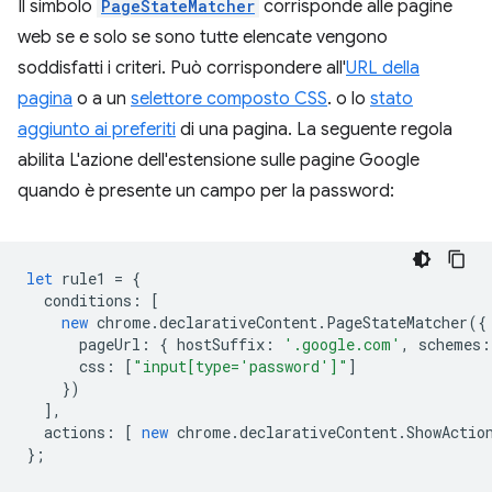
Il simbolo
PageStateMatcher
corrisponde alle pagine
web se e solo se sono tutte elencate vengono
soddisfatti i criteri. Può corrispondere all'
URL della
pagina
o a un
selettore composto CSS
. o lo
stato
aggiunto ai preferiti
di una pagina. La seguente regola
abilita L'azione dell'estensione sulle pagine Google
quando è presente un campo per la password:
let
rule1
=
{
conditions
:
[
new
chrome
.
declarativeContent
.
PageStateMatcher
({
pageUrl
:
{
hostSuffix
:
'.google.com'
,
schemes
:
css
:
[
"input[type='password']"
]
})
],
actions
:
[
new
chrome
.
declarativeContent
.
ShowActio
};