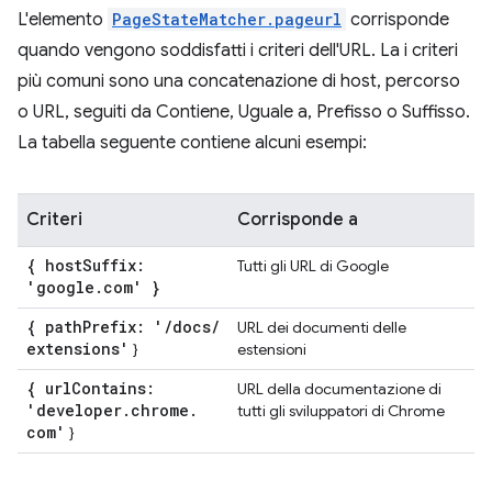
L'elemento
PageStateMatcher.pageurl
corrisponde
quando vengono soddisfatti i criteri dell'URL. La i criteri
più comuni sono una concatenazione di host, percorso
o URL, seguiti da Contiene, Uguale a, Prefisso o Suffisso.
La tabella seguente contiene alcuni esempi:
Criteri
Corrisponde a
{ host
Suffix:
Tutti gli URL di Google
'google
.
com' }
{ path
Prefix: '
/
docs
/
URL dei documenti delle
extensions'
}
estensioni
{ url
Contains:
URL della documentazione di
'developer
.
chrome
.
tutti gli sviluppatori di Chrome
com'
}