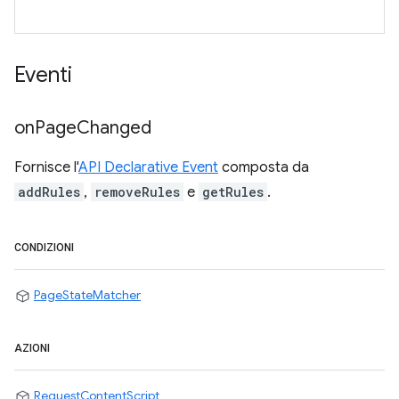
Eventi
on
Page
Changed
Fornisce l'
API Declarative Event
composta da
addRules
,
removeRules
e
getRules
.
CONDIZIONI
PageStateMatcher
AZIONI
RequestContentScript