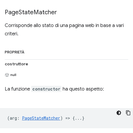
Page
State
Matcher
Corrisponde allo stato di una pagina web in base a vari
criteri.
PROPRIETÀ
costruttore
null
La funzione
constructor
ha questo aspetto:
(
arg
:
PageStateMatcher
) => {...}