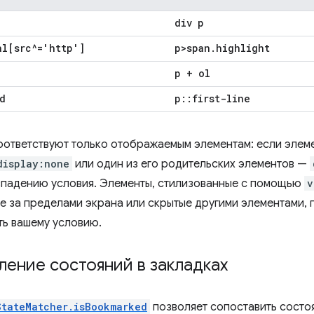
div p
al[src^='http']
p>span
.
highlight
p + ol
d
p
::
first-line
оответствуют только отображаемым элементам: если элем
display:none
или один из его родительских элементов —
впадению условия. Элементы, стилизованные с помощью
v
 за пределами экрана или скрытые другими элементами, 
ть вашему условию.
ение состояний в закладках
StateMatcher.isBookmarked
позволяет сопоставить состо