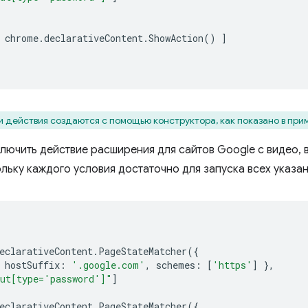
chrome
.
declarativeContent
.
ShowAction
()
]
и действия создаются с помощью конструктора, как показано в при
ключить действие расширения для сайтов Google с видео, 
ольку каждого условия достаточно для запуска всех указа
eclarativeContent
.
PageStateMatcher
({
hostSuffix
:
'.google.com'
,
schemes
:
[
'https'
]
},
ut[type='password']"
]
eclarativeContent
.
PageStateMatcher
({