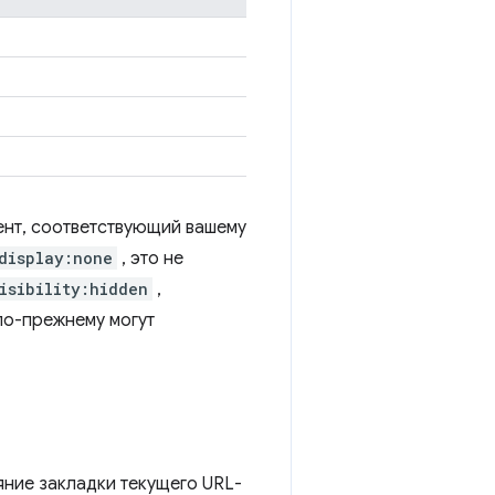
ент, соответствующий вашему
display:none
, это не
isibility:hidden
,
по-прежнему могут
яние закладки текущего URL-