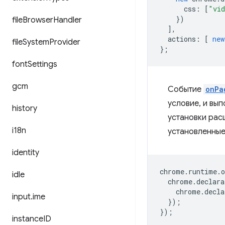
css
:
[
"vi
})
file
Browser
Handler
],
actions
:
[
new
file
System
Provider
};
font
Settings
gcm
Событие
onPa
условие, и вы
history
установки рас
i18n
установленные
identity
chrome
.
runtime
.
o
idle
chrome
.
declara
chrome
.
decla
input
.
ime
});
});
instance
ID