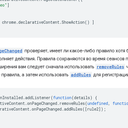
deo"
]
chrome
.
declarativeContent
.
ShowAction
()
]
geChanged
проверяет, имеет ли какое-либо правило хотя
полняет действия. Правила сохраняются во время сеансов 
ширения вам следует сначала использовать
removeRules
ч
 правила, а затем использовать
addRules
для регистраци
nInstalled
.
addListener
(
function
(
details
)
{
tiveContent
.
onPageChanged
.
removeRules
(
undefined
,
functi
rativeContent
.
onPageChanged
.
addRules
([
rule2
]);