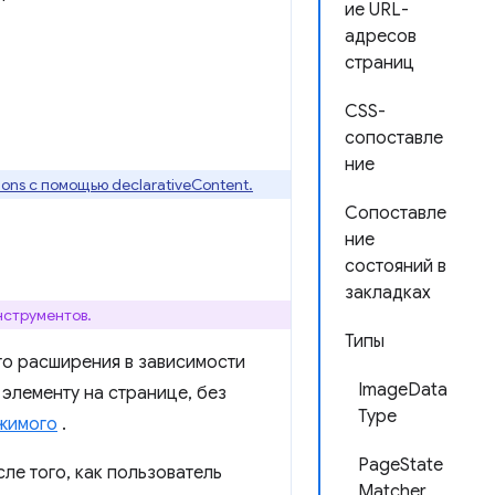
ие URL-
адресов
страниц
CSS-
сопоставле
ние
ons с помощью declarativeContent.
Сопоставле
ние
состояний в
закладках
нструментов.
Типы
го расширения в зависимости
ImageData
 элементу на странице, без
Type
жимого
.
PageState
ле того, как пользователь
Matcher