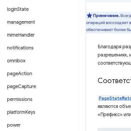
login
State
Примечание.
Всегд
management
операций воссоздает в
обеспечивает более б
mime
Handler
Благодаря ра
notifications
разрешениях, 
omnibox
соответствующ
page
Action
Соответс
page
Capture
PageStateMat
permissions
являются объе
platform
Keys
«Префикс» или
power