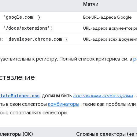
Матчи
: 'google
.
com' }
Все URL-адреса Google
: '
/
docs
/
extensions'
}
URL-адреса документов 
s: 'developer
.
chrome
.
com'
}
URL-адреса всех докумен
увствительны к регистру. Полный список критериев см. в
р
ставление
tateMatcher.css
должны быть
составными селекторами
.
ть в свои селекторы
комбинаторы
, такие как пробелы или
вно сопоставлять селекторы.
електоры (ОК)
Сложные селекторы (не 