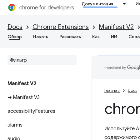
Документация
И
Docs
Chrome Extensions
Manifest V2
Обзор
Начать
Развивать
Как
ИИ
Спра
Manifest V2
Главная
Docs
➡ Manifest V3
chro
accessibility
Features
alarms
Используйте A
содержимого с
audio