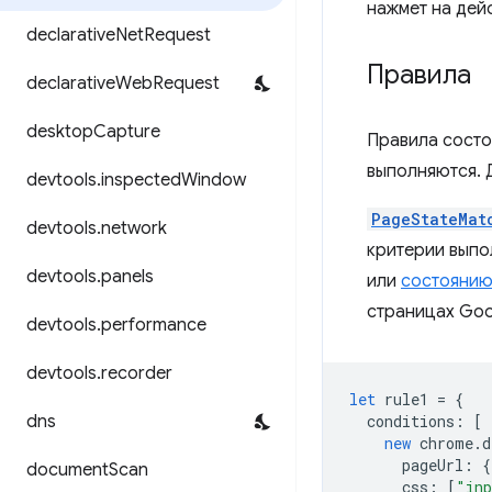
нажмет на дей
declarative
Net
Request
Правила
declarative
Web
Request
desktop
Capture
Правила состоя
выполняются. 
devtools
.
inspected
Window
PageStateMat
devtools
.
network
критерии выпо
devtools
.
panels
или
состоянию
страницах Goog
devtools
.
performance
devtools
.
recorder
let
rule1
=
{
dns
conditions
:
[
new
chrome
.
d
pageUrl
:
{
document
Scan
css
:
[
"inp