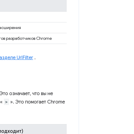
расширения
тов разработчиков Chrome
азделе UrlFilter
.
 Это означает, что вы не
 «
>
». Это помогает Chrome
подходит)