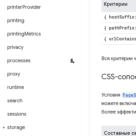
Критерии
printer
Provider
{ host
Suffix
printing
{ path
Prefix
printing
Metrics
{ url
Contain
privacy
Все критерии ч
processes
proxy
CSS-сопо
runtime
Условия
PageS
search
можете включа
более эффекти
sessions
storage
Составные с