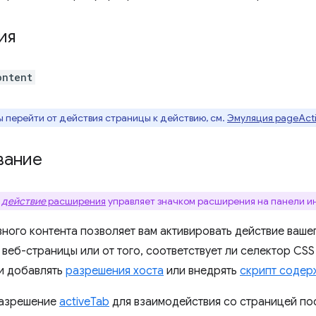
ия
ontent
 перейти от действия страницы к действию, см.
Эмуляция pageActi
вание
действие
расширения
управляет значком расширения на панели и
вного контента позволяет вам активировать действие ваше
веб-страницы или от того, соответствует ли селектор CSS
и добавлять
разрешения хоста
или внедрять
скрипт содер
разрешение
activeTab
для взаимодействия со страницей пос