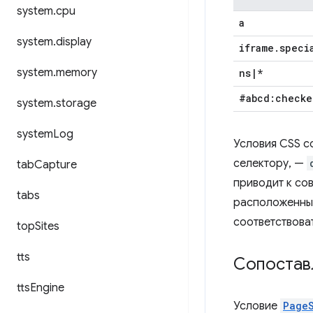
system
.
cpu
a
system
.
display
iframe
.
speci
system
.
memory
ns
|
*
#abcd:checke
system
.
storage
system
Log
Условия CSS с
селектору, —
tab
Capture
приводит к со
tabs
расположенные
соответствова
top
Sites
tts
Сопоставл
tts
Engine
Условие
Page