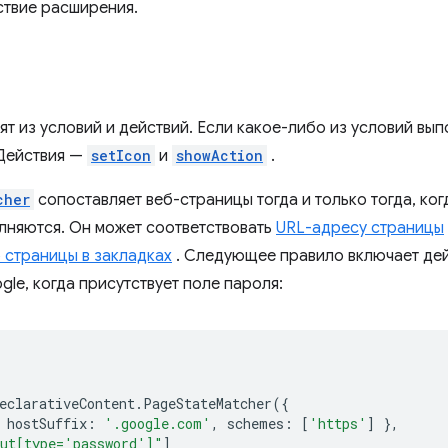
ствие расширения.
т из условий и действий. Если какое-либо из условий вып
Действия —
setIcon
и
showAction
.
cher
сопоставляет веб-страницы тогда и только тогда, ко
лняются. Он может соответствовать
URL-адресу страницы
 страницы в закладках
. Следующее правило включает де
le, когда присутствует поле пароля:
eclarativeContent
.
PageStateMatcher
({
hostSuffix
:
'.google.com'
,
schemes
:
[
'https'
]
},
ut[type='password']"
]