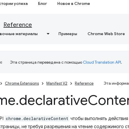
стории успеха
Блог
Новое в Chrome
Reference
вочные материалы
Примеры
Chrome Web Store
Эта страница переведена с помощью
Cloud Translation API
.
Chrome Extensions
Manifest V2
Reference
Эта информац
me
.
declarative
Conte
PI
chrome.declarativeContent
чтобы выполнять действия 
траницы, не требуя разрешения на чтение содержимого с