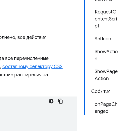
RequestC
ontentScri
pt
олнено, все действия
SetIcon
ShowActio
гда все перечисленные
n
,
составному селектору CSS
ShowPage
йствие расширения на
Action
События
onPageCh
anged