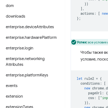
})
dom
],
actions
:
[
new
downloads
};
enterprise
.
device
Attributes
enterprise
.
hardware
Platform
Успех:
все условия 
enterprise
.
login
Чтобы также в
enterprise
.
networking
условие, поск
Attributes
enterprise
.
platform
Keys
let
rule2
=
{
conditions
:
[
events
new
chrome
.
d
pageUrl
:
{
extension
css
:
[
"inp
}),
extension
Types
new
chrome
.
d