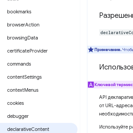
bookmarks
Разрешен
browser
Action
declarativeC
browsing
Data
Примечание.
Чтобы
certificate
Provider
commands
Использо
content
Settings
Ключевой термин:
context
Menus
API декларати
cookies
от URL-адреса 
необходимост
debugger
Используйте 
declarative
Content