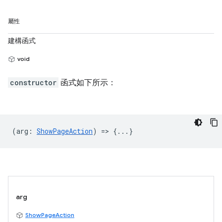
屬性
建構函式
void
constructor
函式如下所示：
(
arg
:
ShowPageAction
) => {...}
arg
ShowPageAction