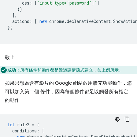
css
:
[
"input[type='password']"
]
})
],
actions
:
[
new
chrome
.
declarativeContent
.
ShowActio
};
敬上
成功：
所有條件和動作都是透過建構函式建立，如上例所示。
如果只想為含有影片的 Google 網站啟用擴充功能動作，您
可以加入第二個 條件，因為每個條件都足以觸發所有指定
的動作：
let
rule2
=
{
conditions
:
[
new
chrome
.
declarativeContent
.
PageStateMatcher
({