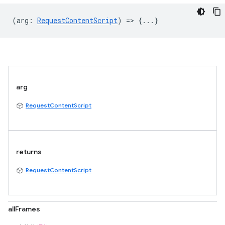
(
arg
:
RequestContentScript
) => {...}
arg
RequestContentScript
returns
RequestContentScript
allFrames