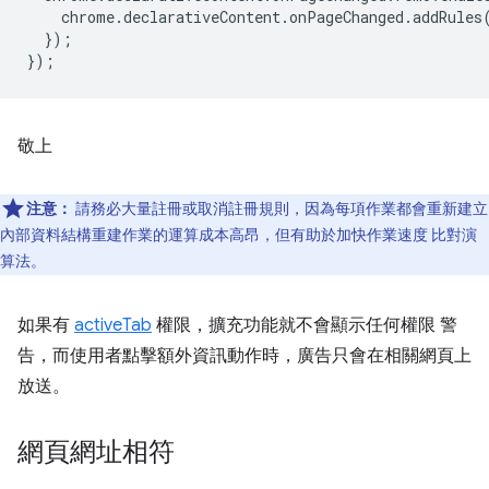
chrome
.
declarativeContent
.
onPageChanged
.
addRules
});
});
敬上
注意：
請務必大量註冊或取消註冊規則，因為每項作業都會重新建立
內部資料結構重建作業的運算成本高昂，但有助於加快作業速度 比對演
算法。
如果有
activeTab
權限，擴充功能就不會顯示任何權限 警
告，而使用者點擊額外資訊動作時，廣告只會在相關網頁上
放送。
網頁網址相符