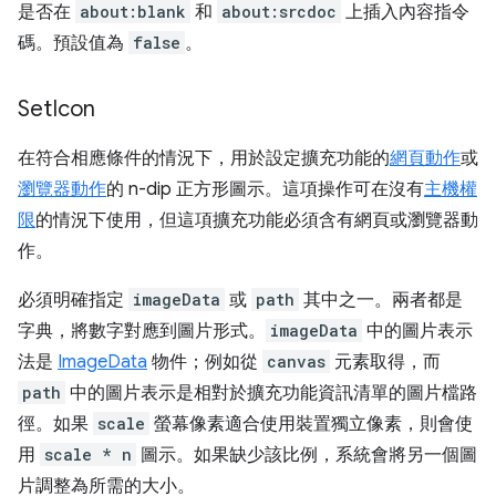
是否在
about:blank
和
about:srcdoc
上插入內容指令
碼。預設值為
false
。
Set
Icon
在符合相應條件的情況下，用於設定擴充功能的
網頁動作
或
瀏覽器動作
的 n-dip 正方形圖示。這項操作可在沒有
主機權
限
的情況下使用，但這項擴充功能必須含有網頁或瀏覽器動
作。
必須明確指定
imageData
或
path
其中之一。兩者都是
字典，將數字對應到圖片形式。
imageData
中的圖片表示
法是
ImageData
物件；例如從
canvas
元素取得，而
path
中的圖片表示是相對於擴充功能資訊清單的圖片檔路
徑。如果
scale
螢幕像素適合使用裝置獨立像素，則會使
用
scale * n
圖示。如果缺少該比例，系統會將另一個圖
片調整為所需的大小。