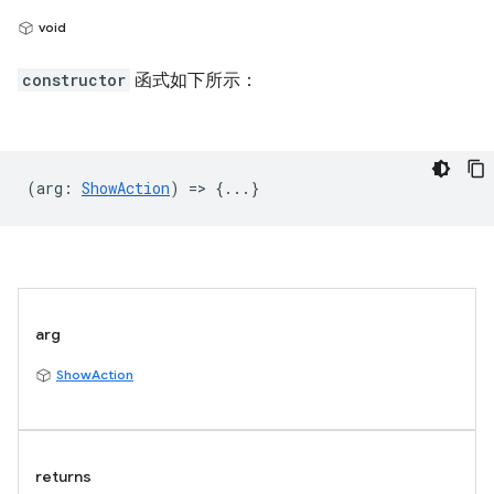
void
constructor
函式如下所示：
(
arg
:
ShowAction
) => {...}
arg
ShowAction
returns