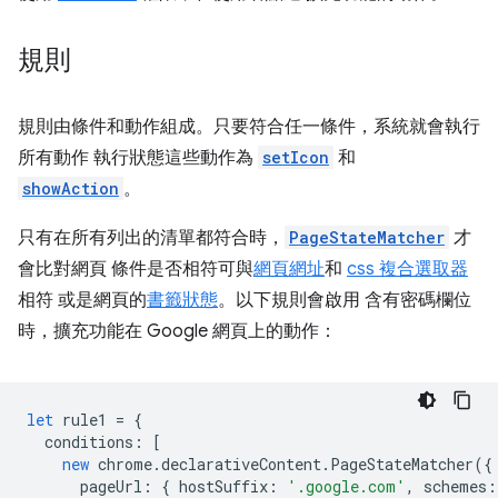
規則
規則由條件和動作組成。只要符合任一條件，系統就會執行
所有動作 執行狀態這些動作為
setIcon
和
showAction
。
只有在所有列出的清單都符合時，
PageStateMatcher
才
會比對網頁 條件是否相符可與
網頁網址
和
css 複合選取器
相符 或是網頁的
書籤狀態
。以下規則會啟用 含有密碼欄位
時，擴充功能在 Google 網頁上的動作：
let
rule1
=
{
conditions
:
[
new
chrome
.
declarativeContent
.
PageStateMatcher
({
pageUrl
:
{
hostSuffix
:
'.google.com'
,
schemes
: