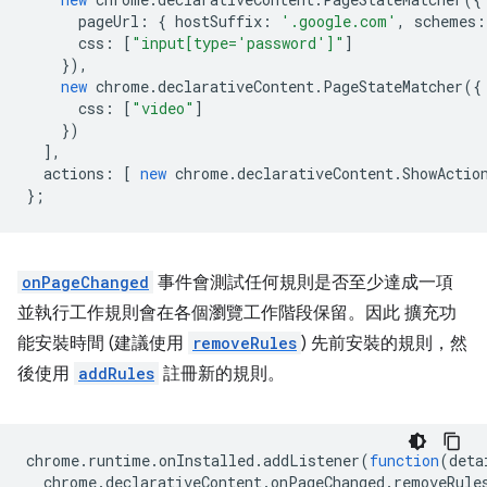
pageUrl
:
{
hostSuffix
:
'.google.com'
,
schemes
:
css
:
[
"input[type='password']"
]
}),
new
chrome
.
declarativeContent
.
PageStateMatcher
({
css
:
[
"video"
]
})
],
actions
:
[
new
chrome
.
declarativeContent
.
ShowActio
};
onPageChanged
事件會測試任何規則是否至少達成一項
並執行工作規則會在各個瀏覽工作階段保留。因此 擴充功
能安裝時間 (建議使用
removeRules
) 先前安裝的規則，然
後使用
addRules
註冊新的規則。
chrome
.
runtime
.
onInstalled
.
addListener
(
function
(
deta
chrome
.
declarativeContent
.
onPageChanged
.
removeRule