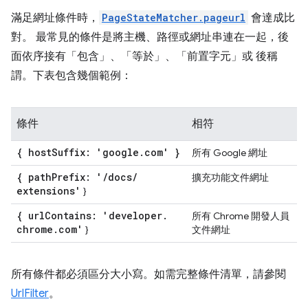
滿足網址條件時，
PageStateMatcher.pageurl
會達成比
對。 最常見的條件是將主機、路徑或網址串連在一起，後
面依序接有「包含」、「等於」、「前置字元」或 後稱
謂。下表包含幾個範例：
條件
相符
{ host
Suffix: 'google
.
com' }
所有 Google 網址
{ path
Prefix: '
/
docs
/
擴充功能文件網址
extensions'
}
{ url
Contains: 'developer
.
所有 Chrome 開發人員
chrome
.
com'
}
文件網址
所有條件都必須區分大小寫。如需完整條件清單，請參閱
UrlFilter
。