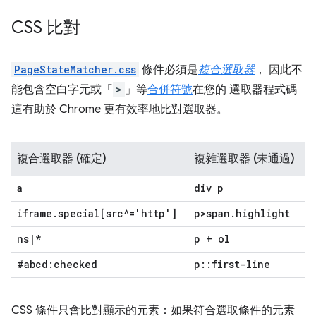
CSS 比對
PageStateMatcher.css
條件必須是
複合選取器
， 因此不
能包含空白字元或「
>
」等
合併符號
在您的 選取器程式碼
這有助於 Chrome 更有效率地比對選取器。
複合選取器 (確定)
複雜選取器 (未通過)
a
div p
iframe
.
special[src^='http']
p>span
.
highlight
ns
|
*
p + ol
#abcd:checked
p
::
first-line
CSS 條件只會比對顯示的元素：如果符合選取條件的元素