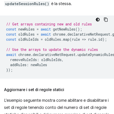
updateSessionRules()
è la stessa.
// Get arrays containing new and old rules
const
newRules
=
await
getNewRules
();
const
oldRules
=
await
chrome
.
declarativeNetRequest
.
const
oldRuleIds
=
oldRules
.
map
(
rule
=
>
rule
.
id
);
// Use the arrays to update the dynamic rules
await
chrome
.
declarativeNetRequest
.
updateDynamicRule
removeRuleIds
:
oldRuleIds
,
addRules
:
newRules
});
Aggiornare i set di regole statici
L'esempio seguente mostra come abilitare e disabilitare i
set di regole tenendo conto del numero di set di regole