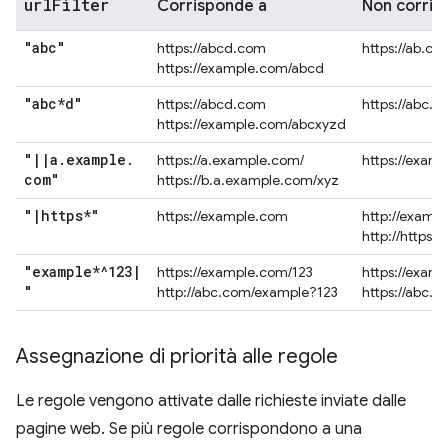
url
Filter
Corrisponde a
Non corris
"abc"
https://abcd.com
https://ab.co
https://example.com/abcd
"abc*d"
https://abcd.com
https://abc.
https://example.com/abcxyzd
"
|
|
a
.
example
.
https://a.example.com/
https://exam
com"
https://b.a.example.com/xyz
"
|
https*"
https://example.com
http://examp
http://https.
"example*^123
|
https://example.com/123
https://exam
"
http://abc.com/example?123
https://abc.
Assegnazione di priorità alle regole
Le regole vengono attivate dalle richieste inviate dalle
pagine web. Se più regole corrispondono a una