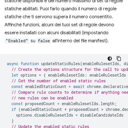
statiche disponibili e del numero massimo di set di regole
statiche abilitati. Puoi farlo quando il numero di regole
statiche che ti servono supera il numero consentito.
Affinché funzioni, alcuni dei tuoi set di regole devono
essere installati con alcuni disabilitati (impostando
"Enabled"
su
false
all'interno del file manifest).
async
function
updateStaticRules
(
enableRulesetIds
,
d
// Create the options structure for the call to up
let
options
=
{
enableRulesetIds
:
enableRulesetIds
// Get the number of enabled static rules
const
enabledStaticCount
=
await
chrome
.
declarativ
// Compare rule counts to determine if anything ne
// new rules can be enabled
const
proposedCount
=
enableRulesetIds
.
length
;
if
(
enabledStaticCount
+
proposedCount
 > 
chrome
.
de
options
.
disableRulesetIds
=
disableCandidateIds
}
// Update the enabled static rules