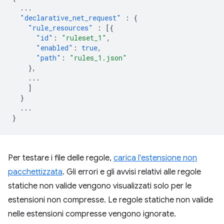
...
"declarative_net_request"
:
{
"rule_resources"
:
[{
"id"
:
"ruleset_1"
,
"enabled"
:
true
,
"path"
:
"rules_1.json"
},
...
]
}
...
}
Per testare i file delle regole,
carica l'estensione non
pacchettizzata
. Gli errori e gli avvisi relativi alle regole
statiche non valide vengono visualizzati solo per le
estensioni non compresse. Le regole statiche non valide
nelle estensioni compresse vengono ignorate.