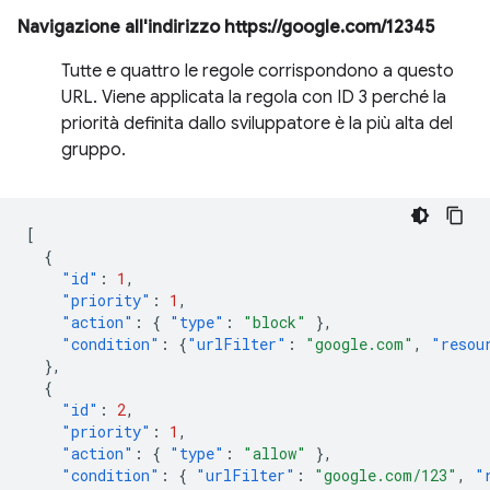
Navigazione all'indirizzo https://google.com/12345
Tutte e quattro le regole corrispondono a questo
URL. Viene applicata la regola con ID 3 perché la
priorità definita dallo sviluppatore è la più alta del
gruppo.
[
{
"id"
:
1
,
"priority"
:
1
,
"action"
:
{
"type"
:
"block"
},
"condition"
:
{
"urlFilter"
:
"google.com"
,
"resou
},
{
"id"
:
2
,
"priority"
:
1
,
"action"
:
{
"type"
:
"allow"
},
"condition"
:
{
"urlFilter"
:
"google.com/123"
,
"