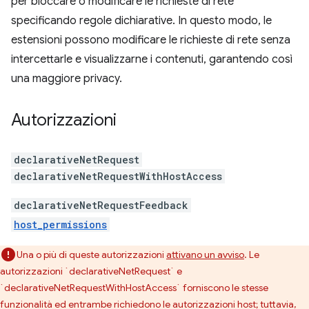
per bloccare o modificare le richieste di rete
specificando regole dichiarative. In questo modo, le
estensioni possono modificare le richieste di rete senza
intercettarle e visualizzarne i contenuti, garantendo così
una maggiore privacy.
Autorizzazioni
declarativeNetRequest
declarativeNetRequestWithHostAccess
declarativeNetRequestFeedback
host_permissions
Una o più di queste autorizzazioni
attivano un avviso
. Le
autorizzazioni `declarativeNetRequest` e
`declarativeNetRequestWithHostAccess` forniscono le stesse
funzionalità ed entrambe richiedono le autorizzazioni host; tuttavia,