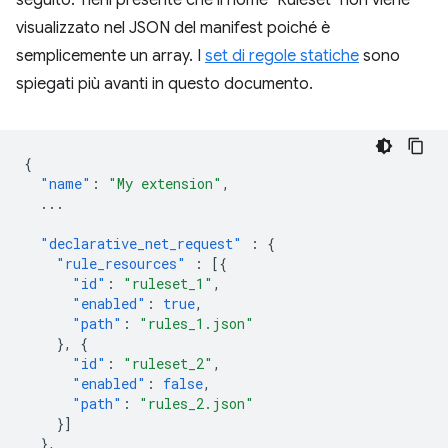
seguito. Tieni presente che il nome "Ruleset" non viene
visualizzato nel JSON del manifest poiché è
semplicemente un array. I
set di regole statiche
sono
spiegati più avanti in questo documento.
{
"name"
:
"My extension"
,
...
"declarative_net_request"
:
{
"rule_resources"
:
[{
"id"
:
"ruleset_1"
,
"enabled"
:
true
,
"path"
:
"rules_1.json"
},
{
"id"
:
"ruleset_2"
,
"enabled"
:
false
,
"path"
:
"rules_2.json"
}]
},