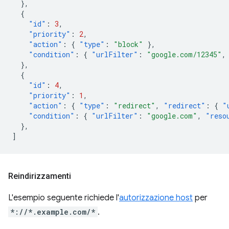
},
{
"id"
:
3
,
"priority"
:
2
,
"action"
:
{
"type"
:
"block"
},
"condition"
:
{
"urlFilter"
:
"google.com/12345"
,
},
{
"id"
:
4
,
"priority"
:
1
,
"action"
:
{
"type"
:
"redirect"
,
"redirect"
:
{
"
"condition"
:
{
"urlFilter"
:
"google.com"
,
"reso
},
]
Reindirizzamenti
L'esempio seguente richiede l'
autorizzazione host
per
*://*.example.com/*
.