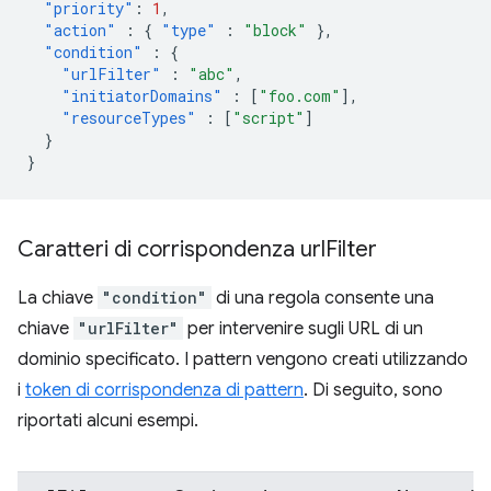
"priority"
:
1
,
"action"
:
{
"type"
:
"block"
},
"condition"
:
{
"urlFilter"
:
"abc"
,
"initiatorDomains"
:
[
"foo.com"
],
"resourceTypes"
:
[
"script"
]
}
}
Caratteri di corrispondenza url
Filter
La chiave
"condition"
di una regola consente una
chiave
"urlFilter"
per intervenire sugli URL di un
dominio specificato. I pattern vengono creati utilizzando
i
token di corrispondenza di pattern
. Di seguito, sono
riportati alcuni esempi.