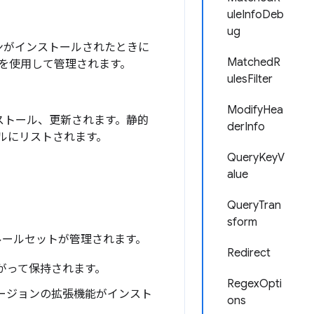
uleInfoDeb
ug
ンがインストールされたときに
MatchedR
t を使用して管理されます。
ulesFilter
ModifyHea
ストール、更新されます。静的
derInfo
イルにリストされます。
QueryKeyV
alue
QueryTran
sform
 ルールセットが管理されます。
Redirect
がって保持されます。
RegexOpti
ージョンの拡張機能がインスト
ons