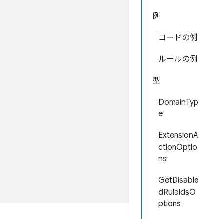
例
コードの例
ルールの例
型
DomainTyp
e
ExtensionA
ctionOptio
ns
GetDisable
dRuleIdsO
ptions