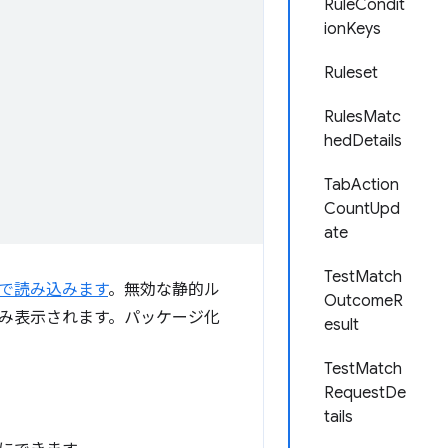
RuleCondit
ionKeys
Ruleset
RulesMatc
hedDetails
TabAction
CountUpd
ate
TestMatch
で読み込みます
。無効な静的ル
OutcomeR
み表示されます。パッケージ化
esult
TestMatch
RequestDe
tails