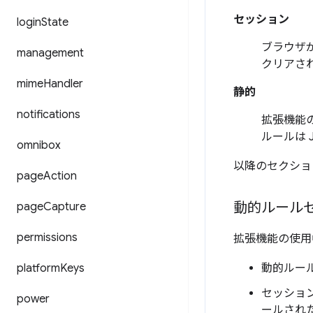
セッション
login
State
ブラウザ
management
クリアされ
mime
Handler
静的
notifications
拡張機能
ルールは 
omnibox
以降のセクショ
page
Action
動的ルール
page
Capture
permissions
拡張機能の使用中
platform
Keys
動的ルー
セッショ
power
ールされ