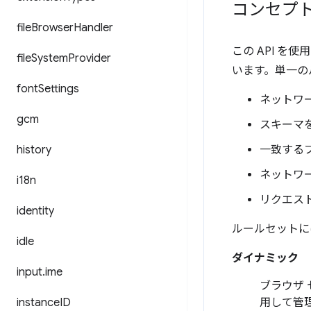
コンセプ
file
Browser
Handler
この API 
file
System
Provider
います。単一の
font
Settings
ネットワ
gcm
スキーマを
history
一致する
ネットワ
i18n
リクエス
identity
ルールセットに
idle
ダイナミック
input
.
ime
ブラウザ 
instance
ID
用して管