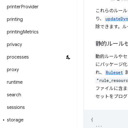
printer
Provider
これらのルール
り、
updateDyn
printing
除できます。ル
printing
Metrics
静的ルール
privacy
動的ルールやセ
processes
にパッケージ化
proxy
れ、
Ruleset
辞
"rule_resour
runtime
ファイルに含ま
search
セットをプログ
sessions
{
storage
...