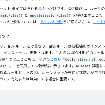
セット タイプはそれぞれ 1 つだけです。拡張機能は、ルール
amicRules()
と
updateSessionRules()
を呼び出すことで
ールの上限については、
ルールの上限
をご覧ください。
コード
セット
ッション ルールとは異なり、静的ルールは拡張機能のインス
、インストール、更新されます。これらは JSON 形式のルー
書 1 つ以上とともに、
前述のとおり
"declarative_net_req
ces"
キーを使用して拡張機能に示されます。
Ruleset
辞書に
れるルールセットの ID、ルールセットが有効か無効かが含まれ
ラムで有効または無効にする場合に重要です。