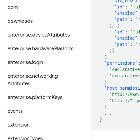
"rule_resour
"id"
:
"ru
dom
"enabled"
"path"
:
"
downloads
},
{
"id"
:
"ru
enterprise
.
device
Attributes
"enabled"
"path"
:
"
enterprise
.
hardware
Platform
}]
},
enterprise
.
login
"permissions"
"declarative
"declarative
enterprise
.
networking
],
Attributes
"host_permiss
"http://www
enterprise
.
platform
Keys
"http://*.g
],
events
...
}
extension
extension
Types