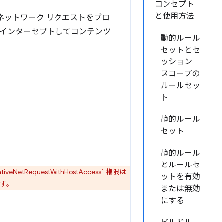
コンセプト
と使用方法
ネットワーク リクエストをブロ
をインターセプトしてコンテンツ
動的ルール
セットとセ
ッション
スコープの
ルールセッ
ト
静的ルール
セット
静的ルール
とルールセ
tiveNetRequestWithHostAccess` 権限は
ットを有効
す。
または無効
にする