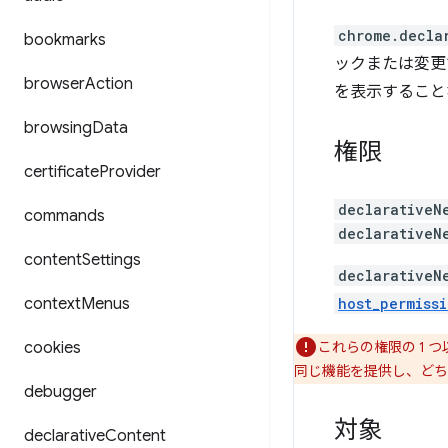
chrome.decla
bookmarks
ックまたは変更
browser
Action
を表示すること
browsing
Data
権限
certificate
Provider
declarativeN
commands
declarativeN
content
Settings
declarativeN
context
Menus
host_permissi
cookies
これらの権限の 1 
同じ機能を提供し、どち
debugger
対象
declarative
Content