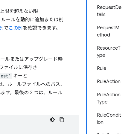
RequestDe
の上限を超えない限
tails
、ルールを動的に追加または削
RequestM
例
で
この例
を確認できます。
ethod
ResourceT
ype
トールまたはアップグレード時
ルファイルに保存さ
Rule
uest"
キーと
RuleAction
は、ルールファイルへのパス、
ます。最後の 2 つは、ルール
RuleAction
Type
RuleCondit
ion