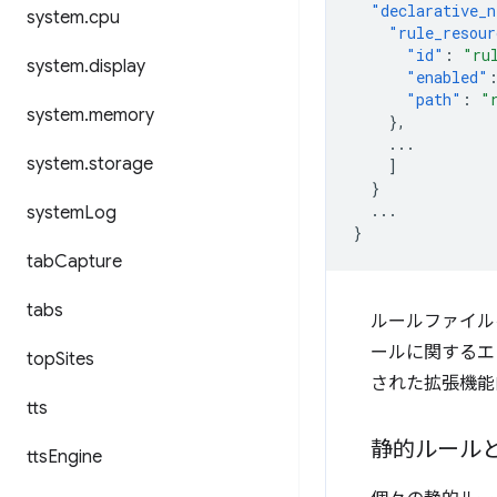
"declarative_n
system
.
cpu
"rule_resour
"id"
:
"ru
system
.
display
"enabled"
"path"
:
"
system
.
memory
},
...
system
.
storage
]
}
...
system
Log
}
tab
Capture
tabs
ルールファイル
ールに関するエ
top
Sites
された拡張機能
tts
静的ルール
tts
Engine