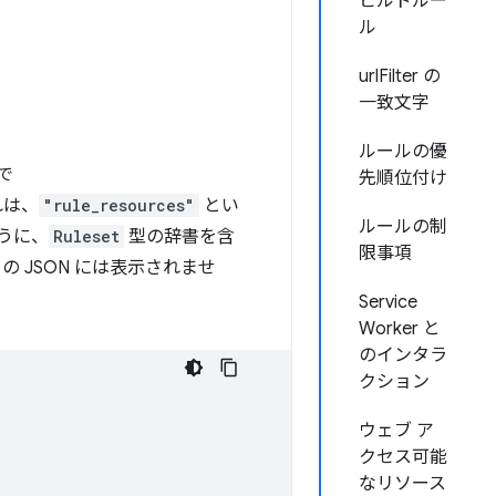
ビルドルー
ル
urlFilter の
一致文字
ルールの優
で
先順位付け
れは、
"rule_resources"
とい
ルールの制
うに、
Ruleset
型の辞書を含
限事項
 JSON には表示されませ
Service
Worker と
のインタラ
クション
ウェブ ア
クセス可能
なリソース