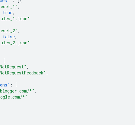
ces"
:
[{
leset_1"
,
:
true
,
rules_1.json"
leset_2"
,
:
false
,
rules_2.json"
:
[
NetRequest"
,
NetRequestFeedback"
,
ions"
:
[
.blogger.com/*"
,
oogle.com/*"