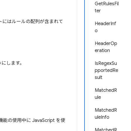
GetRulesFil
ter
ットにはルールの配列が含まれて
HeaderInf
o
HeaderOp
eration
うにします。
IsRegexSu
pportedRe
sult
MatchedR
ule
MatchedR
uleInfo
用中に JavaScript を使
MatchedR