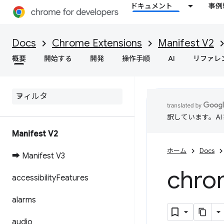
ドキュメント
事例
Docs
Chrome Extensions
Manifest V2
概要
開始する
開発
操作手順
AI
リファレ
訳しています。A
Manifest V2
ホーム
Docs
➡ Manifest V3
chro
accessibility
Features
alarms
audio