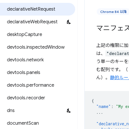
declarative
Net
Request
Chrome 84 以降
declarative
Web
Request
マニフェ
desktop
Capture
上記の権限に加
devtools
.
inspected
Window
は、
"declarat
devtools
.
network
う単一のキーを
む配列です。（「
devtools
.
panels
ん）。
静的ルー
devtools
.
performance
devtools
.
recorder
{
"name"
:
"My e
dns
...
document
Scan
"declarative_n