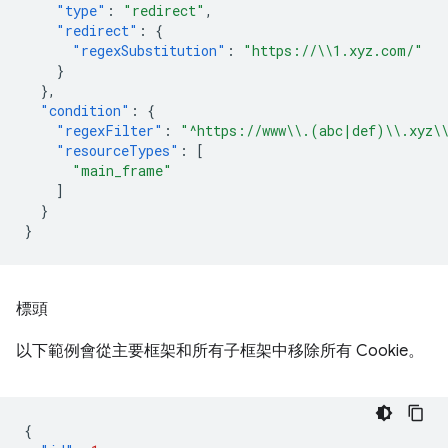
"type"
:
"redirect"
,
"redirect"
:
{
"regexSubstitution"
:
"https://\\1.xyz.com/"
}
},
"condition"
:
{
"regexFilter"
:
"^https://www\\.(abc|def)\\.xyz\
"resourceTypes"
:
[
"main_frame"
]
}
}
標頭
以下範例會從主要框架和所有子框架中移除所有 Cookie。
{