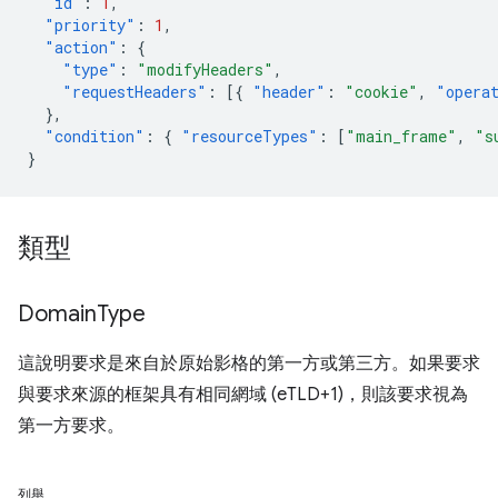
"id"
:
1
,
"priority"
:
1
,
"action"
:
{
"type"
:
"modifyHeaders"
,
"requestHeaders"
:
[{
"header"
:
"cookie"
,
"opera
},
"condition"
:
{
"resourceTypes"
:
[
"main_frame"
,
"s
}
類型
Domain
Type
這說明要求是來自於原始影格的第一方或第三方。如果要求
與要求來源的框架具有相同網域 (eTLD+1)，則該要求視為
第一方要求。
列舉