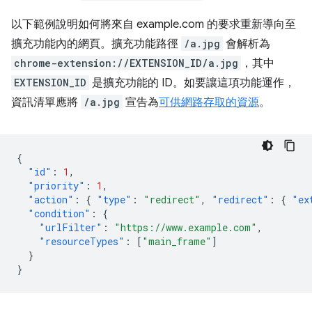
以下範例說明如何將來自 example.com 的要求重新導向至
擴充功能內的網頁。擴充功能路徑
/a.jpg
會解析為
chrome-extension://EXTENSION_ID/a.jpg
，其中
EXTENSION_ID
是擴充功能的 ID。如要讓這項功能運作，
資訊清單應將
/a.jpg
宣告為
可供網路存取的資源
。
{
"id"
:
1
,
"priority"
:
1
,
"action"
:
{
"type"
:
"redirect"
,
"redirect"
:
{
"ex
"condition"
:
{
"urlFilter"
:
"https://www.example.com"
,
"resourceTypes"
:
[
"main_frame"
]
}
}