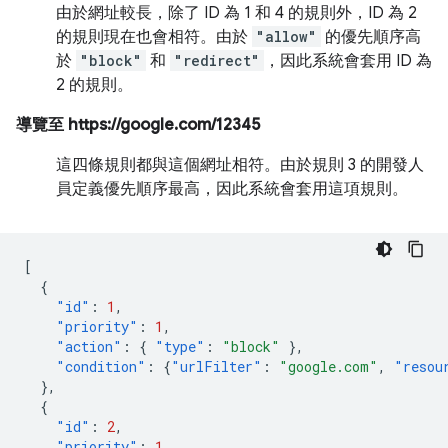
由於網址較長，除了 ID 為 1 和 4 的規則外，ID 為 2
的規則現在也會相符。由於
"allow"
的優先順序高
於
"block"
和
"redirect"
，因此系統會套用 ID 為
2 的規則。
導覽至 https://google.com/12345
這四條規則都與這個網址相符。由於規則 3 的開發人
員定義優先順序最高，因此系統會套用這項規則。
[
{
"id"
:
1
,
"priority"
:
1
,
"action"
:
{
"type"
:
"block"
},
"condition"
:
{
"urlFilter"
:
"google.com"
,
"resou
},
{
"id"
:
2
,
"priority"
:
1
,