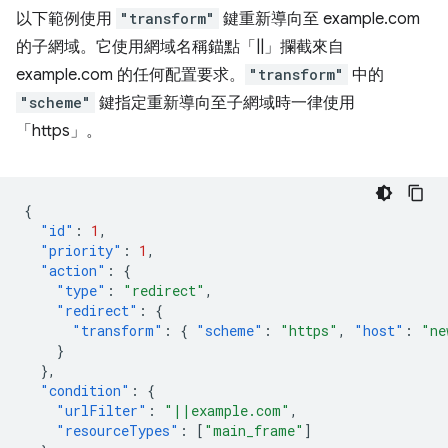
以下範例使用
"transform"
鍵重新導向至 example.com
的子網域。它使用網域名稱錨點「||」攔截來自
example.com 的任何配置要求。
"transform"
中的
"scheme"
鍵指定重新導向至子網域時一律使用
「https」。
{
"id"
:
1
,
"priority"
:
1
,
"action"
:
{
"type"
:
"redirect"
,
"redirect"
:
{
"transform"
:
{
"scheme"
:
"https"
,
"host"
:
"ne
}
},
"condition"
:
{
"urlFilter"
:
"||example.com"
,
"resourceTypes"
:
[
"main_frame"
]