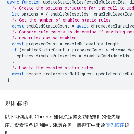
async
function
updateStaticRules
(
enableRulesetIds
,
d
// Create the options structure for the call to up
let
options
=
{
enableRulesetIds
:
enableRulesetIds
// Get the number of enabled static rules
const
enabledStaticCount
=
await
chrome
.
declarativ
// Compare rule counts to determine if anything ne
// new rules can be enabled
const
proposedCount
=
enableRulesetIds
.
length
;
if
(
enabledStaticCount
+
proposedCount
 > 
chrome
.
de
options
.
disableRulesetIds
=
disableCandidateIds
}
// Update the enabled static rules
await
chrome
.
declarativeNetRequest
.
updateEnabledRu
}
規則範例
以下範例說明 Chrome 如何決定擴充功能規則的優先順
序。查看這些規則時，建議在另一個視窗中開啟
優先順序
規
則。