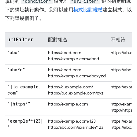
規則的
"condition"
鍵允許
"urlFilter"
鍵對指定網域
下的網址執行動作。您可以使用
模式比對權杖
建立模式。以
下列舉幾個例子。
url
Filter
配對組合
不相符
"abc"
https://abcd.com
https://ab.co
https://example.com/abcd
"abc*d"
https://abcd.com
https://abc.
https://example.com/abcxyzd
"
|
|
a
.
example
.
https://a.example.com/
https://exam
com"
https://b.a.example.com/xyz
"
|
https*"
https://example.com
http://examp
http://https.
"example*^123
|
https://example.com/123
https://exam
"
http://abc.com/example?123
https://abc.