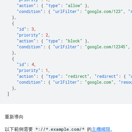
"action"
:
{
"type"
:
"allow"
},
"condition"
:
{
"urlFilter"
:
"google.com/123"
,
"
},
{
"id"
:
3
,
"priority"
:
2
,
"action"
:
{
"type"
:
"block"
},
"condition"
:
{
"urlFilter"
:
"google.com/12345"
,
},
{
"id"
:
4
,
"priority"
:
1
,
"action"
:
{
"type"
:
"redirect"
,
"redirect"
:
{
"
"condition"
:
{
"urlFilter"
:
"google.com"
,
"reso
},
]
重新導向
以下範例需要
*://*.example.com/*
的
主機權限
。