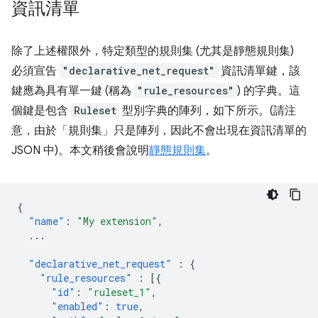
資訊清單
除了上述權限外，特定類型的規則集 (尤其是靜態規則集)
必須宣告
"declarative_net_request"
資訊清單鍵，該
鍵應為具有單一鍵 (稱為
"rule_resources"
) 的字典。這
個鍵是包含
Ruleset
型別字典的陣列，如下所示。(請注
意，由於「規則集」只是陣列，因此不會出現在資訊清單的
JSON 中)。本文稍後會說明
靜態規則集
。
{
"name"
:
"My extension"
,
...
"declarative_net_request"
:
{
"rule_resources"
:
[{
"id"
:
"ruleset_1"
,
"enabled"
:
true
,