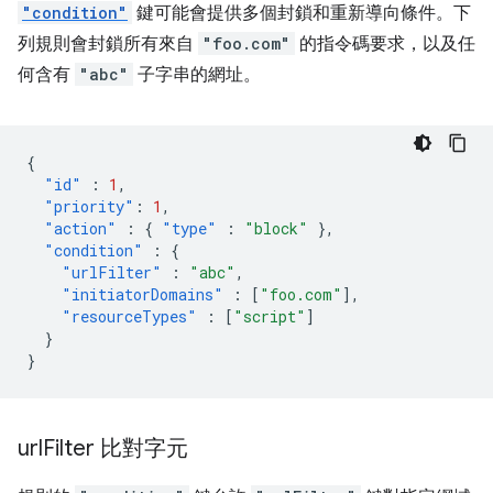
"condition"
鍵可能會提供多個封鎖和重新導向條件。下
列規則會封鎖所有來自
"foo.com"
的指令碼要求，以及任
何含有
"abc"
子字串的網址。
{
"id"
:
1
,
"priority"
:
1
,
"action"
:
{
"type"
:
"block"
},
"condition"
:
{
"urlFilter"
:
"abc"
,
"initiatorDomains"
:
[
"foo.com"
],
"resourceTypes"
:
[
"script"
]
}
}
url
Filter 比對字元