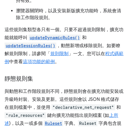
持有效。
瀏覽器關閉時，以及安裝新版擴充功能時，系統會清
除工作階段規則。
這些規則集類型各只有一個。只要不超過規則限制，擴充功
能就能呼叫
updateDynamicRules()
和
updateSessionRules()
，動態新增或移除規則。如要瞭
解規則限制，請參閱「
規則限制
」一文。您可以在
程式碼範
例
中查看
這項功能的範例
。
靜態規則集
與動態和工作階段規則不同，靜態規則會在擴充功能安裝或
升級時封裝、安裝及更新。這些規則會以 JSON 格式儲存
在規則檔案中，並使用
"declarative_net_request"
和
"rule_resources"
鍵向擴充功能指出規則檔案 (如
上所
述
)，以及一或多個
Ruleset
字典。
Ruleset
字典包含規