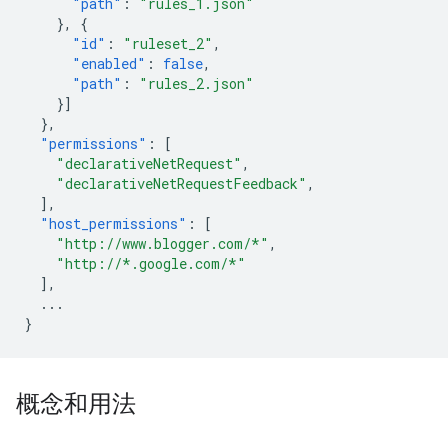
"path"
:
"rules_1.json"
},
{
"id"
:
"ruleset_2"
,
"enabled"
:
false
,
"path"
:
"rules_2.json"
}]
},
"permissions"
:
[
"declarativeNetRequest"
,
"declarativeNetRequestFeedback"
,
],
"host_permissions"
:
[
"http://www.blogger.com/*"
,
"http://*.google.com/*"
],
...
}
概念和用法