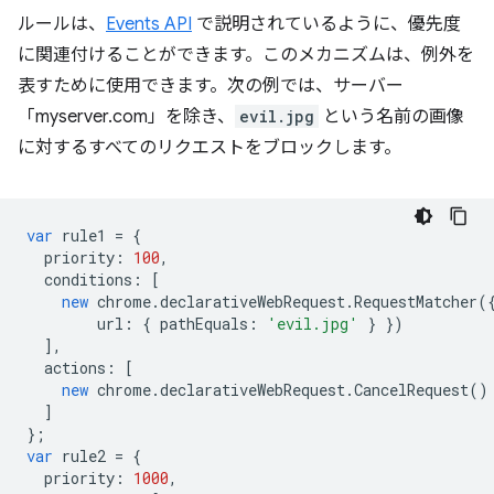
ルールは、
Events API
で説明されているように、優先度
に関連付けることができます。このメカニズムは、例外を
表すために使用できます。次の例では、サーバー
「myserver.com」を除き、
evil.jpg
という名前の画像
に対するすべてのリクエストをブロックします。
var
rule1
=
{
priority
:
100
,
conditions
:
[
new
chrome
.
declarativeWebRequest
.
RequestMatcher
(
url
:
{
pathEquals
:
'evil.jpg'
}
})
],
actions
:
[
new
chrome
.
declarativeWebRequest
.
CancelRequest
()
]
};
var
rule2
=
{
priority
:
1000
,