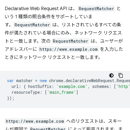
Declarative Web Request API は、
RequestMatcher
と
いう 1 種類の照合条件をサポートしていま
す。
RequestMatcher
は、リストされているすべての条
件が満たされている場合にのみ、ネットワーク リクエス
トと一致します。次の
RequestMatcher
は、ユーザーが
アドレスバーに
https://www.example.com
を入力した
ときにネットワーク リクエストと一致します。
var
matcher
=
new
chrome
.
declarativeWebRequest
.
Reque
url
:
{
hostSuffix
:
'example.com'
,
schemes
:
[
'http
resourceType
:
[
'main_frame'
]
});
https://www.example.com
へのリクエストは、スキー
ムが原因で
RequestMatcher
によって拒否されます。ま