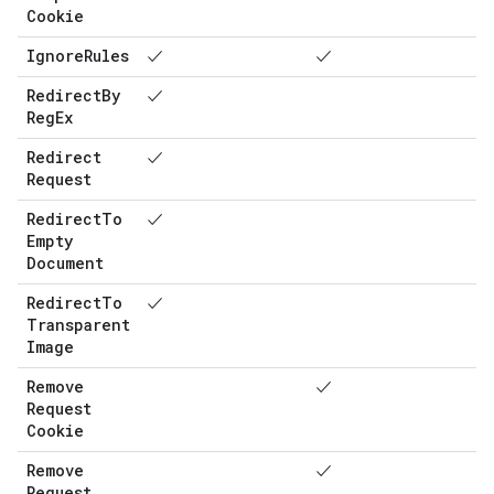
Cookie
Ignore
Rules
✓
✓
Redirect
By
✓
Reg
Ex
Redirect
✓
Request
Redirect
To
✓
Empty
Document
Redirect
To
✓
Transparent
Image
Remove
✓
Request
Cookie
Remove
✓
Request