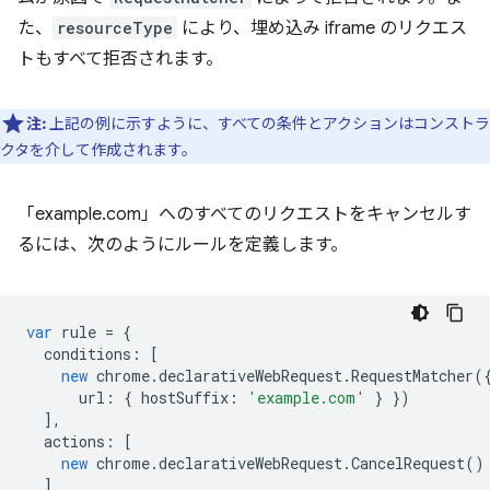
た、
resourceType
により、埋め込み iframe のリクエス
トもすべて拒否されます。
注:
上記の例に示すように、すべての条件とアクションはコンストラ
クタを介して作成されます。
「example.com」へのすべてのリクエストをキャンセルす
るには、次のようにルールを定義します。
var
rule
=
{
conditions
:
[
new
chrome
.
declarativeWebRequest
.
RequestMatcher
(
url
:
{
hostSuffix
:
'example.com'
}
})
],
actions
:
[
new
chrome
.
declarativeWebRequest
.
CancelRequest
()
]