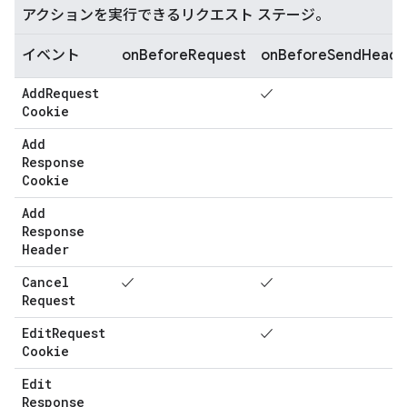
アクションを実行できるリクエスト ステージ。
イベント
onBeforeRequest
onBeforeSendHeade
Add
Request
✓
Cookie
Add
Response
Cookie
Add
Response
Header
Cancel
✓
✓
Request
Edit
Request
✓
Cookie
Edit
Response