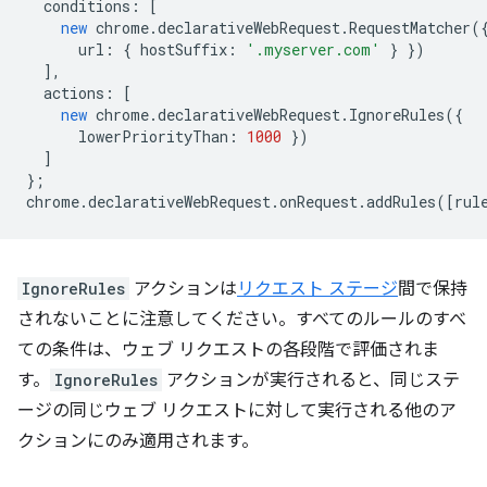
conditions
:
[
new
chrome
.
declarativeWebRequest
.
RequestMatcher
(
url
:
{
hostSuffix
:
'.myserver.com'
}
})
],
actions
:
[
new
chrome
.
declarativeWebRequest
.
IgnoreRules
({
lowerPriorityThan
:
1000
})
]
};
chrome
.
declarativeWebRequest
.
onRequest
.
addRules
([
rul
IgnoreRules
アクションは
リクエスト ステージ
間で保持
されないことに注意してください。すべてのルールのすべ
ての条件は、ウェブ リクエストの各段階で評価されま
す。
IgnoreRules
アクションが実行されると、同じステ
ージの同じウェブ リクエストに対して実行される他のア
クションにのみ適用されます。