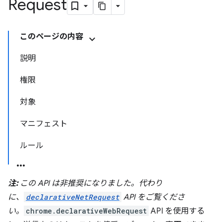
Request
このページの内容
説明
権限
対象
マニフェスト
ルール
注:
この API は非推奨になりました。代わり
に、
declarativeNetRequest
API をご覧くださ
い。
chrome.declarativeWebRequest
API を使用する