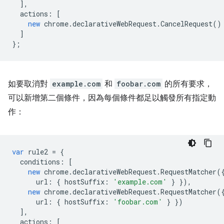
],
actions
:
[
new
chrome
.
declarativeWebRequest
.
CancelRequest
()
]
};
如要取消對
example.com
和
foobar.com
的所有要求，
可以新增第二個條件，因為每個條件都足以觸發所有指定動
作：
var
rule2
=
{
conditions
:
[
new
chrome
.
declarativeWebRequest
.
RequestMatcher
(
url
:
{
hostSuffix
:
'example.com'
}
}),
new
chrome
.
declarativeWebRequest
.
RequestMatcher
(
url
:
{
hostSuffix
:
'foobar.com'
}
})
],
actions
:
[