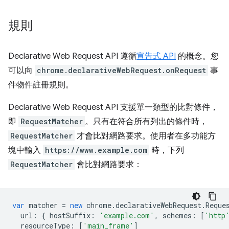
規則
Declarative Web Request API 遵循
宣告式 API
的概念。您
可以向
chrome.declarativeWebRequest.onRequest
事
件物件註冊規則。
Declarative Web Request API 支援單一類型的比對條件，
即
RequestMatcher
。只有在符合所有列出的條件時，
RequestMatcher
才會比對網路要求。使用者在多功能方
塊中輸入
https://www.example.com
時，下列
RequestMatcher
會比對網路要求：
var
matcher
=
new
chrome
.
declarativeWebRequest
.
Reque
url
:
{
hostSuffix
:
'example.com'
,
schemes
:
[
'http
resourceType
:
[
'main_frame'
]