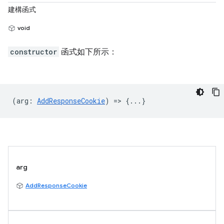
建構函式
void
constructor
函式如下所示：
(
arg
:
AddResponseCookie
) => {...}
arg
AddResponseCookie