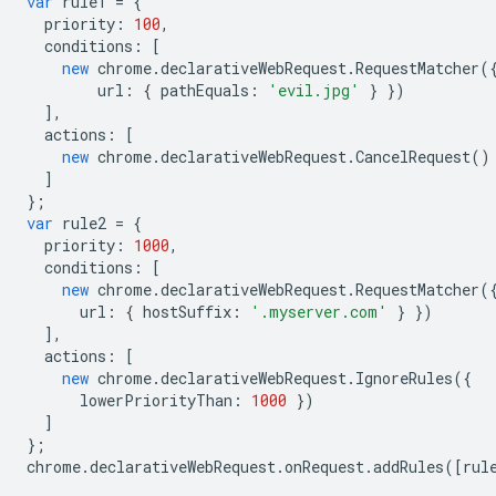
var
rule1
=
{
priority
:
100
,
conditions
:
[
new
chrome
.
declarativeWebRequest
.
RequestMatcher
(
url
:
{
pathEquals
:
'evil.jpg'
}
})
],
actions
:
[
new
chrome
.
declarativeWebRequest
.
CancelRequest
()
]
};
var
rule2
=
{
priority
:
1000
,
conditions
:
[
new
chrome
.
declarativeWebRequest
.
RequestMatcher
(
url
:
{
hostSuffix
:
'.myserver.com'
}
})
],
actions
:
[
new
chrome
.
declarativeWebRequest
.
IgnoreRules
({
lowerPriorityThan
:
1000
})
]
};
chrome
.
declarativeWebRequest
.
onRequest
.
addRules
([
rul