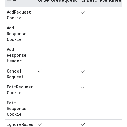
事件
onBeforeRequest
onBeforeSendHeade
Add
Request
✓
Cookie
Add
Response
Cookie
Add
Response
Header
Cancel
✓
✓
Request
Edit
Request
✓
Cookie
Edit
Response
Cookie
Ignore
Rules
✓
✓