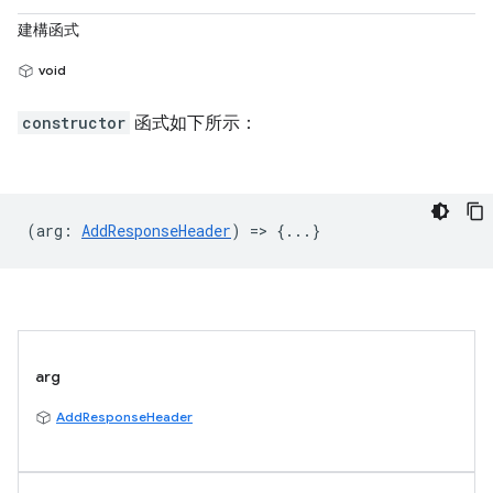
建構函式
void
constructor
函式如下所示：
(
arg
:
AddResponseHeader
) => {...}
arg
AddResponseHeader