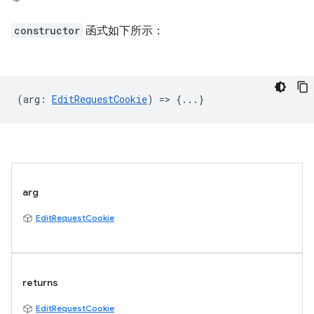
constructor
函式如下所示：
(
arg
:
EditRequestCookie
) => {...}
arg
EditRequestCookie
returns
EditRequestCookie