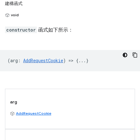
建構函式
void
constructor
函式如下所示：
(
arg
:
AddRequestCookie
) => {...}
arg
AddRequestCookie