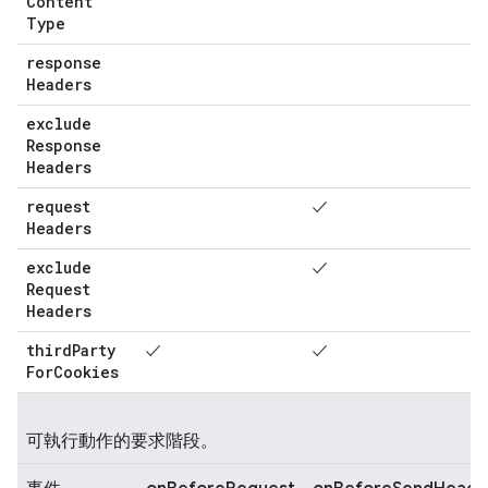
Content
Type
response
Headers
exclude
Response
Headers
request
✓
Headers
exclude
✓
Request
Headers
third
Party
✓
✓
For
Cookies
可執行動作的要求階段。