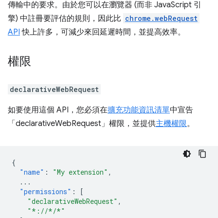
傳輸中的要求。由於您可以在瀏覽器 (而非 JavaScript 引
擎) 中註冊要評估的規則，因此比
chrome.webRequest
API
快上許多，可減少來回延遲時間，並提高效率。
權限
declarativeWebRequest
如要使用這個 API，您必須在
擴充功能資訊清單
中宣告
「declarativeWebRequest」權限，並提供
主機權限
。
{
"name"
:
"My extension"
,
...
"permissions"
:
[
"declarativeWebRequest"
,
"*://*/*"