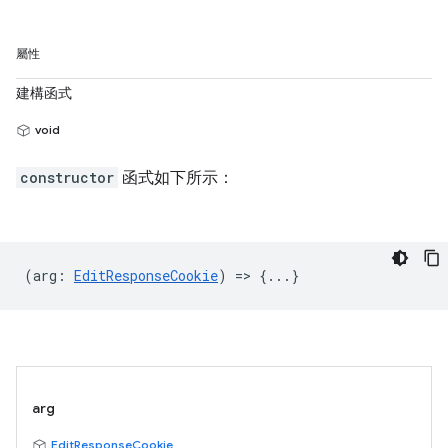
屬性
建構函式
void
constructor
函式如下所示：
(
arg
:
EditResponseCookie
) => {...}
arg
EditResponseCookie