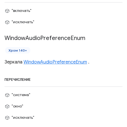
"включать"
"исключать"
Window
Audio
Preference
Enum
Хром 140+
Зеркала
WindowAudioPreferenceEnum
.
ПЕРЕЧИСЛЕНИЕ
"система"
"окно"
"исключать"