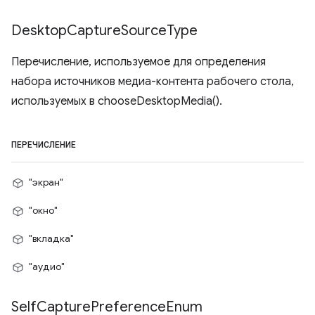
Desktop
Capture
Source
Type
Перечисление, используемое для определения
набора источников медиа-контента рабочего стола,
используемых в chooseDesktopMedia().
ПЕРЕЧИСЛЕНИЕ
"экран"
"окно"
"вкладка"
"аудио"
Self
Capture
Preference
Enum