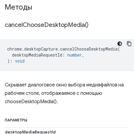
Методы
cancel
Choose
Desktop
Media(
)
chrome
.
desktopCapture
.
cancelChooseDesktopMedia
(
desktopMediaRequestId
:
number
,
)
:
void
Скрывает диалоговое окно выбора медиафайлов на
рабочем столе, отображаемое с помощью
chooseDesktopMedia().
ПАРАМЕТРЫ
desktopMediaRequestId