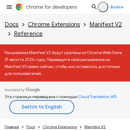
Войти
Docs
Chrome Extensions
Manifest V2
Reference
Расширения Manifest V2 будут удалены из Chrome Web Store
31 августа 2026 года. Переведите своё расширение на
Manifest V3 прямо сейчас, чтобы оно оставалось доступным
для пользователей.
Эта страница переведена с помощью
Cloud Translation API
.
Главная
Docs
Chrome Extensions
Manifest V2