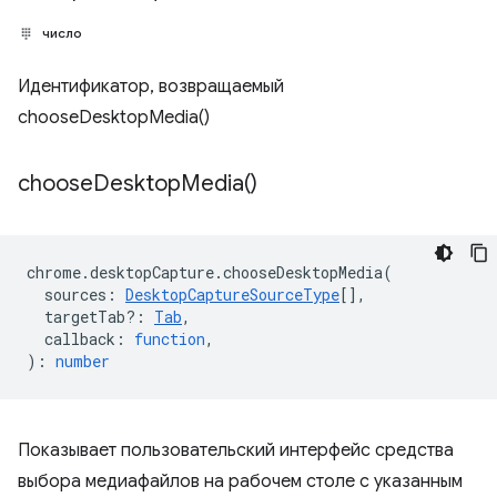
число
Идентификатор, возвращаемый
chooseDesktopMedia()
choose
Desktop
Media(
)
chrome
.
desktopCapture
.
chooseDesktopMedia
(
sources
:
DesktopCaptureSourceType
[],
targetTab?
:
Tab
,
callback
:
function
,
)
:
number
Показывает пользовательский интерфейс средства
выбора медиафайлов на рабочем столе с указанным