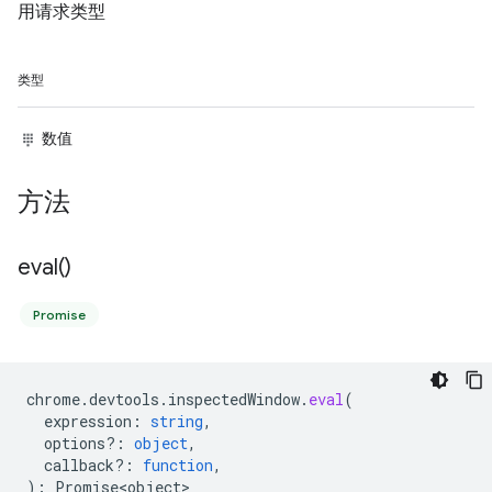
用请求类型
类型
数值
方法
eval(
)
Promise
chrome
.
devtools
.
inspectedWindow
.
eval
(
expression
:
string
,
options?
:
object
,
callback?
:
function
,
)
:
Promise<object>