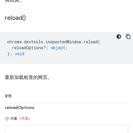
用回调。
reload(
)
chrome
.
devtools
.
inspectedWindow
.
reload
(
reloadOptions?
:
object
,
)
:
void
重新加载检查的网页。
参数
reloadOptions
对象（
可选
）