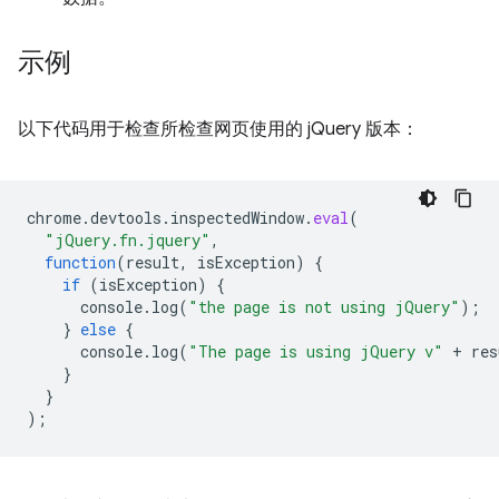
示例
以下代码用于检查所检查网页使用的 jQuery 版本：
chrome
.
devtools
.
inspectedWindow
.
eval
(
"jQuery.fn.jquery"
,
function
(
result
,
isException
)
{
if
(
isException
)
{
console
.
log
(
"the page is not using jQuery"
);
}
else
{
console
.
log
(
"The page is using jQuery v"
+
res
}
}
);