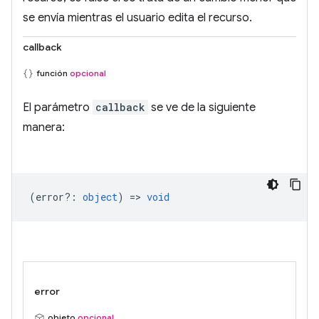
se envía mientras el usuario edita el recurso.
callback
función
opcional
El parámetro
callback
se ve de la siguiente
manera:
(
error?
:
object
) =>
void
error
objeto
opcional