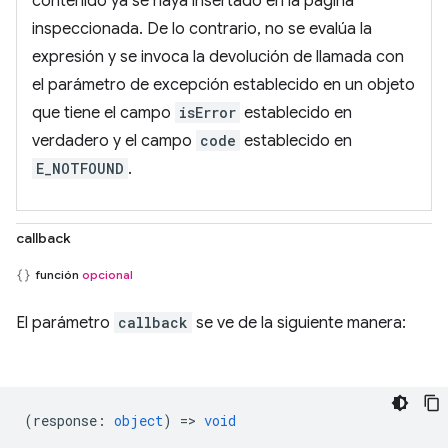
contenido ya se haya insertado en la página
inspeccionada. De lo contrario, no se evalúa la
expresión y se invoca la devolución de llamada con
el parámetro de excepción establecido en un objeto
que tiene el campo
isError
establecido en
verdadero y el campo
code
establecido en
E_NOTFOUND
.
callback
función
opcional
El parámetro
callback
se ve de la siguiente manera:
(
response
:
object
) =>
void