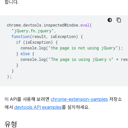
합니다.
chrome
.
devtools
.
inspectedWindow
.
eval
(
"jQuery.fn.jquery"
,
function
(
result
,
isException
)
{
if
(
isException
)
{
console
.
log
(
"the page is not using jQuery"
);
}
else
{
console
.
log
(
"The page is using jQuery v"
+
res
}
}
);
이 API를 사용해 보려면
chrome-extension-samples
저장소
에서
devtools API examples
를 설치하세요.
유형