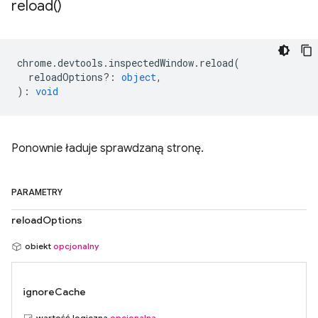
reload(
)
chrome
.
devtools
.
inspectedWindow
.
reload
(
reloadOptions?
:
object
,
)
:
void
Ponownie ładuje sprawdzaną stronę.
PARAMETRY
reloadOptions
obiekt
opcjonalny
ignoreCache
wartość logiczna
opcjonalna