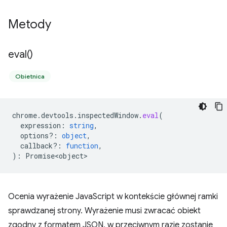
Metody
eval(
)
Obietnica
chrome
.
devtools
.
inspectedWindow
.
eval
(
expression
:
string
,
options?
:
object
,
callback?
:
function
,
)
:
Promise<object>
Ocenia wyrażenie JavaScript w kontekście głównej ramki
sprawdzanej strony. Wyrażenie musi zwracać obiekt
zgodny z formatem JSON, w przeciwnym razie zostanie