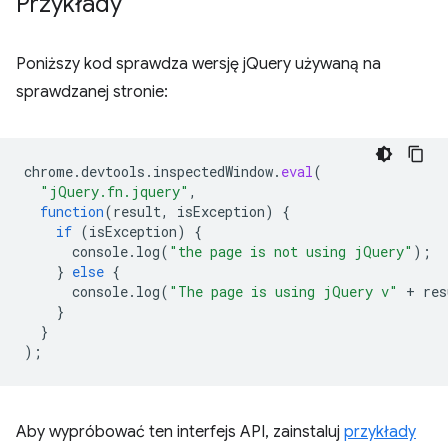
Przykłady
Poniższy kod sprawdza wersję jQuery używaną na
sprawdzanej stronie:
chrome
.
devtools
.
inspectedWindow
.
eval
(
"jQuery.fn.jquery"
,
function
(
result
,
isException
)
{
if
(
isException
)
{
console
.
log
(
"the page is not using jQuery"
);
}
else
{
console
.
log
(
"The page is using jQuery v"
+
res
}
}
);
Aby wypróbować ten interfejs API, zainstaluj
przykłady