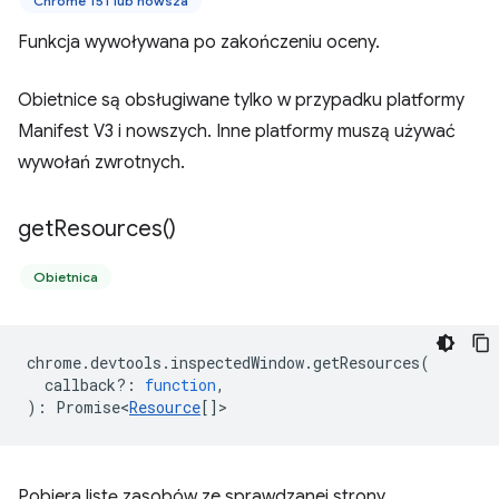
Chrome 151 lub nowsza
Funkcja wywoływana po zakończeniu oceny.
Obietnice są obsługiwane tylko w przypadku platformy
Manifest V3 i nowszych. Inne platformy muszą używać
wywołań zwrotnych.
get
Resources(
)
Obietnica
chrome
.
devtools
.
inspectedWindow
.
getResources
(
callback?
:
function
,
)
:
Promise<
Resource
[]
>
Pobiera listę zasobów ze sprawdzanej strony.