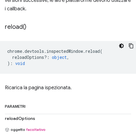
versioni successive, le altre piattaforme devono utilizzare
i callback.
reload(
)
chrome
.
devtools
.
inspectedWindow
.
reload
(
reloadOptions?
:
object
,
)
:
void
Ricarica la pagina ispezionata.
PARAMETRI
reloadOptions
oggetto
facoltativo