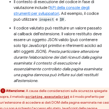
Il contesto di esecuzione del codice in fase di
valutazione include l'
API della console degli
strumenti per sviluppatori
. Ad esempio, il codice
può utilizzare
inspect
e
$0
.
Il codice valutato può restituire un valore passato
al callback dell'estensione. Il valore restituito deve
essere un oggetto JSON valido (può contenere
solo tipi JavaScript primitivi e riferimenti aciclici ad
altri oggetti JSON).
Presta particolare attenzione
durante l'elaborazione dei dati ricevuti dalla pagina
esaminata: il contesto di esecuzione è
essenzialmente controllato dalla pagina esaminata;
una pagina dannosa può influire sui dati restituiti
all'estensione.
Attenzione:
A causa delle considerazioni sulla sicurezza spiegate
sopra, il metodo
è il modo preferito per
scripting.executeScript
un'estensione di accedere ai dati DOM della pagina esaminata nei casi
in cui non è richiesto l'accesso allo stato JavaScript della pagina