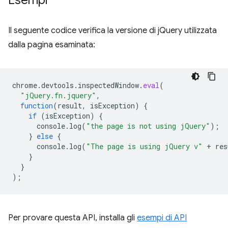
Esempi
Il seguente codice verifica la versione di jQuery utilizzata
dalla pagina esaminata:
chrome
.
devtools
.
inspectedWindow
.
eval
(
"jQuery.fn.jquery"
,
function
(
result
,
isException
)
{
if
(
isException
)
{
console
.
log
(
"the page is not using jQuery"
);
}
else
{
console
.
log
(
"The page is using jQuery v"
+
res
}
}
);
Per provare questa API, installa gli
esempi di API