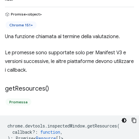
Promise<object>
Chrome 151+
Una funzione chiamata al termine della valutazione.
Le promesse sono supportate solo per Manifest V3 e
versioni successive, le altre piattaforme devono utilizzare
i callback.
get
Resources(
)
Promessa
chrome
.
devtools
.
inspectedWindow
.
getResources
(
callback?
:
function
,
)
:
Promise<
Resource
[]
>