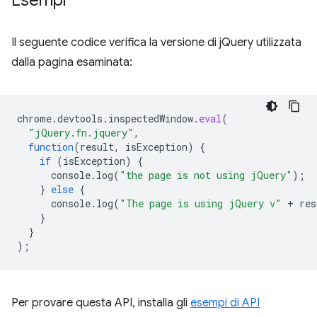
Esempi
Il seguente codice verifica la versione di jQuery utilizzata
dalla pagina esaminata:
chrome
.
devtools
.
inspectedWindow
.
eval
(
"jQuery.fn.jquery"
,
function
(
result
,
isException
)
{
if
(
isException
)
{
console
.
log
(
"the page is not using jQuery"
);
}
else
{
console
.
log
(
"The page is using jQuery v"
+
res
}
}
);
Per provare questa API, installa gli
esempi di API