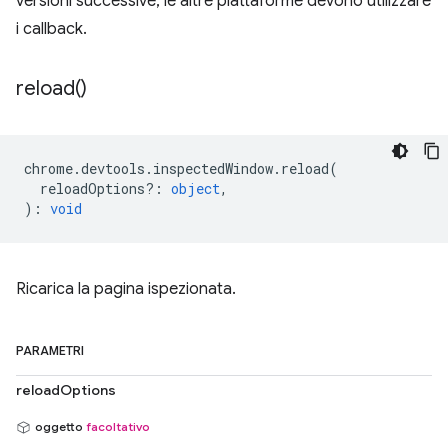
versioni successive, le altre piattaforme devono utilizzare
i callback.
reload(
)
chrome
.
devtools
.
inspectedWindow
.
reload
(
reloadOptions?
:
object
,
)
:
void
Ricarica la pagina ispezionata.
PARAMETRI
reloadOptions
oggetto
facoltativo