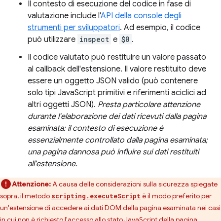
Il contesto di esecuzione del codice in fase di
valutazione include l'
API della console degli
strumenti per sviluppatori
. Ad esempio, il codice
può utilizzare
inspect
e
$0
.
Il codice valutato può restituire un valore passato
al callback dell'estensione. Il valore restituito deve
essere un oggetto JSON valido (può contenere
solo tipi JavaScript primitivi e riferimenti aciclici ad
altri oggetti JSON).
Presta particolare attenzione
durante l'elaborazione dei dati ricevuti dalla pagina
esaminata: il contesto di esecuzione è
essenzialmente controllato dalla pagina esaminata;
una pagina dannosa può influire sui dati restituiti
all'estensione.
Attenzione:
A causa delle considerazioni sulla sicurezza spiegate
sopra, il metodo
è il modo preferito per
scripting.executeScript
un'estensione di accedere ai dati DOM della pagina esaminata nei casi
in cui non è richiesto l'accesso allo stato JavaScript della pagina