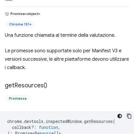
Promise<object>
Chrome 151+
Una funzione chiamata al termine della valutazione.
Le promesse sono supportate solo per Manifest V3 e
versioni successive, le altre piattaforme devono utilizzare
i callback.
get
Resources(
)
Promessa
chrome
.
devtools
.
inspectedWindow
.
getResources
(
callback?
:
function
,
)
:
Promise<
Resource
[]
>