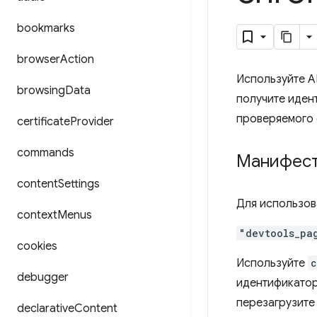
bookmarks
browser
Action
Используйте A
browsing
Data
получите иден
проверяемого 
certificate
Provider
commands
Манифес
content
Settings
Для использов
context
Menus
"devtools_pa
cookies
Используйте
c
debugger
идентификатор
перезагрузите
declarative
Content