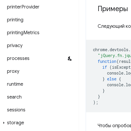
printer
Provider
Примеры
printing
Следующий код
printing
Metrics
privacy
chrome
.
devtools
.
"jQuery.fn.jq
processes
function
(
resul
if
(
isExcept
proxy
console
.
lo
}
else
{
runtime
console
.
lo
}
}
search
);
sessions
storage
Чтобы опробов