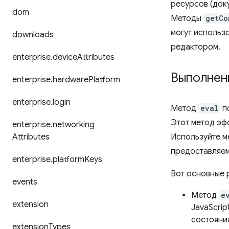
ресурсов (доку
dom
Методы
getCo
могут использ
downloads
редактором.
enterprise
.
device
Attributes
Выполнен
enterprise
.
hardware
Platform
enterprise
.
login
Метод
eval
по
Этот метод эф
enterprise
.
networking
Attributes
Используйте м
предоставляе
enterprise
.
platform
Keys
Вот основные 
events
Метод
e
extension
JavaScrip
состояни
extension
Types