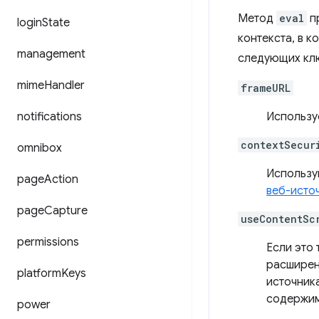
Метод
eval
пр
login
State
контекста, в к
management
следующих кл
mime
Handler
frameURL
notifications
Использу
contextSecur
omnibox
Используй
page
Action
веб-исто
page
Capture
useContentSc
permissions
Если это 
расширен
platform
Keys
источник
содержим
power