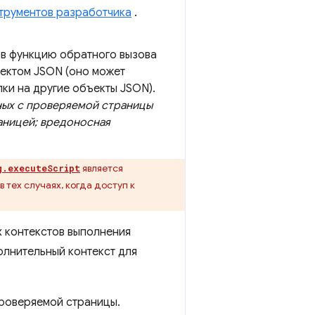
струментов разработчика
.
 в функцию обратного вызова
ектом JSON (оно может
лки на другие объекты JSON).
ных с проверяемой страницы
аницей; вредоносная
является
g.executeScript
тех случаях, когда доступ к
х контекстов выполнения
олнительный контекст для
проверяемой страницы.