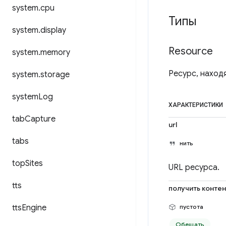
system
.
cpu
Типы
system
.
display
Resource
system
.
memory
Ресурс, наход
system
.
storage
system
Log
ХАРАКТЕРИСТИКИ
tab
Capture
url
tabs
нить
top
Sites
URL ресурса.
tts
получить контен
tts
Engine
пустота
Обещать