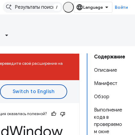
/
Войти
Содержание
 Переведите своё расширение на
Описание
Манифест
Обзор
Выполнение
ия оказалась полезной?
кода в
проверяемо
ed
Window
м окне