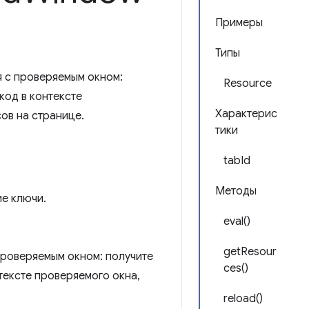
Примеры
Типы
 с проверяемым окном:
Resource
код в контексте
Характерис
ов на странице.
тики
tabId
Методы
е ключи.
eval()
getResour
проверяемым окном: получите
ces()
тексте проверяемого окна,
reload()