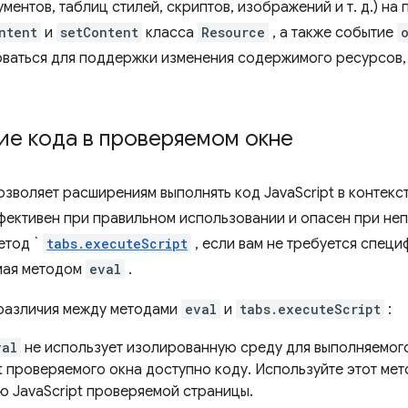
ментов, таблиц стилей, скриптов, изображений и т. д.) на
ntent
и
setContent
класса
Resource
, а также событие
оваться для поддержки изменения содержимого ресурсов,
ие кода в проверяемом окне
зволяет расширениям выполнять код JavaScript в контекс
фективен при правильном использовании и опасен при не
етод `
tabs.executeScript
, если вам не требуется спец
мая методом
eval
.
различия между методами
eval
и
tabs.executeScript
:
val
не использует изолированную среду для выполняемого
t проверяемого окна доступно коду. Используйте этот мето
ю JavaScript проверяемой страницы.