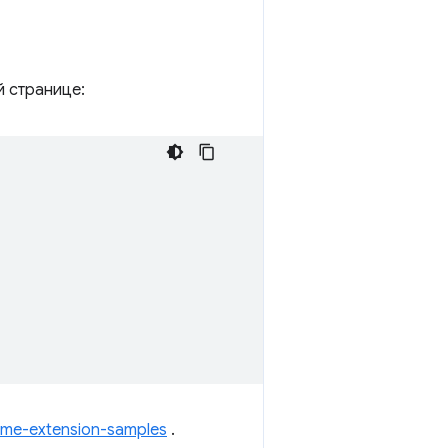
 странице:
me-extension-samples
.