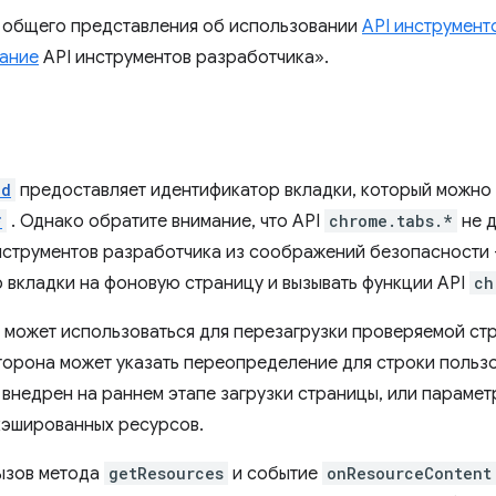
 общего представления об использовании
API инструмент
ание
API инструментов разработчика».
Id
предоставляет идентификатор вкладки, который можно 
*
. Однако обратите внимание, что API
chrome.tabs.*
не д
струментов разработчика из соображений безопасности 
 вкладки на фоновую страницу и вызывать функции API
ch
может использоваться для перезагрузки проверяемой стр
орона может указать переопределение для строки пользов
 внедрен на раннем этапе загрузки страницы, или параме
кэшированных ресурсов.
ызов метода
getResources
и событие
onResourceContent