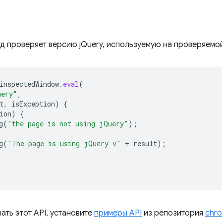
 проверяет версию jQuery, используемую на проверяемой
inspectedWindow
.
eval
(
uery"
,
t
,
isException
)
{
ion
)
{
g
(
"the page is not using jQuery"
);
g
(
"The page is using jQuery v"
+
result
);
ать этот API, установите
примеры API
из репозитория
chro