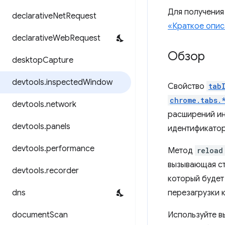
Для получения
declarative
Net
Request
«Краткое опис
declarative
Web
Request
Обзор
desktop
Capture
devtools
.
inspected
Window
Свойство
tab
chrome.tabs.
devtools
.
network
расширений ин
devtools
.
panels
идентификатор
devtools
.
performance
Метод
reload
вызывающая ст
devtools
.
recorder
который будет
dns
перезагрузки 
document
Scan
Используйте в