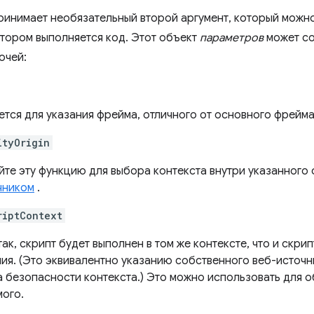
инимает необязательный второй аргумент, который можно
отором выполняется код. Этот объект
параметров
может со
ючей:
ется для указания фрейма, отличного от основного фрейм
ityOrigin
те эту функцию для выбора контекста внутри указанного 
чником
.
riptContext
так, скрипт будет выполнен в том же контексте, что и скр
ия. (Это эквивалентно указанию собственного веб-источн
а безопасности контекста.) Это можно использовать для 
ого.