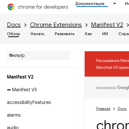
Документация
И
Docs
Chrome Extensions
Manifest V2
Обзор
Начать
Развивать
Как
ИИ
Спра
Расширения Mani
Manifest V3 прям
Manifest V2
➡ Manifest V3
accessibility
Features
Главная
Docs
alarms
chro
audio