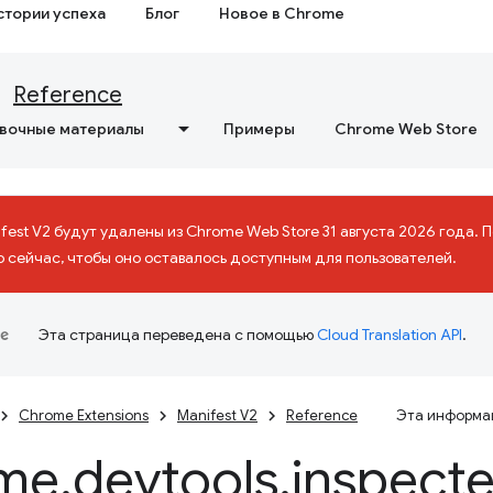
стории успеха
Блог
Новое в Chrome
Reference
вочные материалы
Примеры
Chrome Web Store
fest V2 будут удалены из Chrome Web Store 31 августа 2026 года.
о сейчас, чтобы оно оставалось доступным для пользователей.
Эта страница переведена с помощью
Cloud Translation API
.
Chrome Extensions
Manifest V2
Reference
Эта информац
me
.
devtools
.
inspect