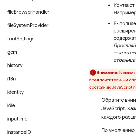
Контекст
file
Browser
Handler
Например
Выполняе
file
System
Provider
расширен
содержать
font
Settings
Проявляй
gcm
— контек
страница
history
Внимание:
В связи
i18n
предпочтительным спо
состоянию JavaScript 
identity
Обратите вним
idle
JavaScript. Ка
каждого расши
input
.
ime
По умолчанию
instance
ID