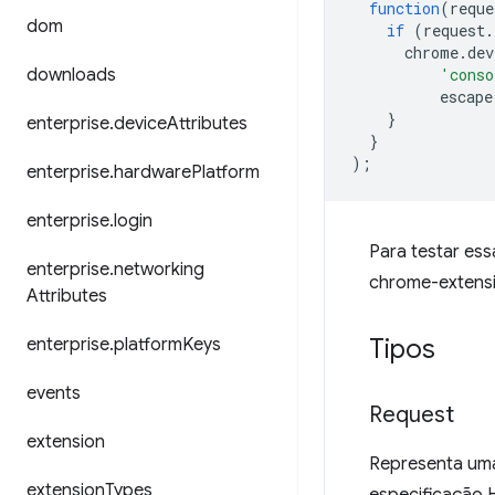
function
(
reque
dom
if
(
request
.
chrome
.
dev
downloads
'conso
escape
}
enterprise
.
device
Attributes
}
);
enterprise
.
hardware
Platform
enterprise
.
login
Para testar ess
enterprise
.
networking
chrome-extens
Attributes
Tipos
enterprise
.
platform
Keys
events
Request
extension
Representa uma
extension
Types