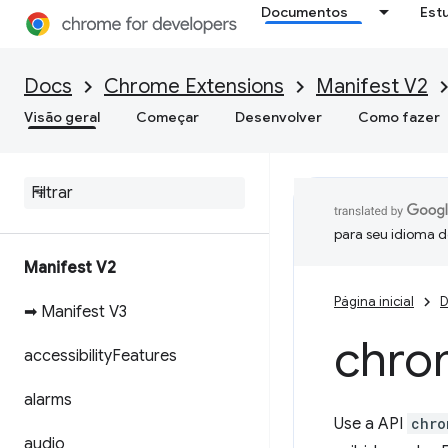
Documentos
Est
Docs
Chrome Extensions
Manifest V2
Visão geral
Começar
Desenvolver
Como fazer
para seu idioma d
Manifest V2
Página inicial
D
➡ Manifest V3
chro
accessibility
Features
alarms
Use a API
chro
audio