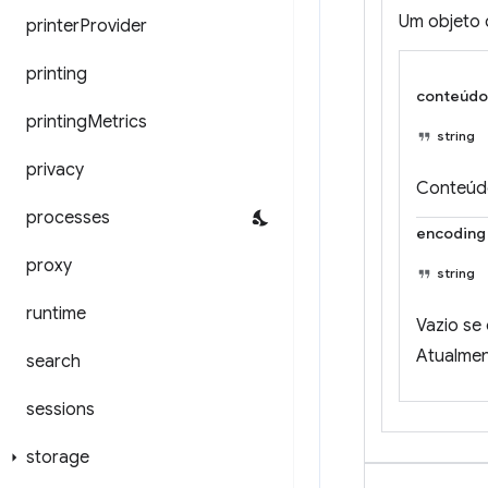
Um objeto 
printer
Provider
printing
conteúdo
printing
Metrics
string
privacy
Conteúdo
processes
encoding
proxy
string
runtime
Vazio se
Atualmen
search
sessions
storage