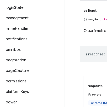
login
State
callback
management
função
opcio
mime
Handler
O parâmetr
notifications
omnibox
(
response
:
page
Action
page
Capture
permissions
resposta
platform
Keys
objeto
power
Chrome 151