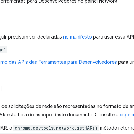
 Ferramentas para Desenvolvedores no painel Network.
guir precisam ser declaradas
no manifesto
para usar essa API
ge"
umo das APIs das Ferramentas para Desenvolvedores
para um
l
 de solicitações de rede são representadas no formato de ar
AR está fora do escopo deste documento. Consulte a
especi
HAR, o
chrome.devtools.network.getHAR()
método retorn