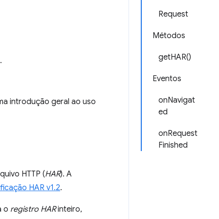
Request
Métodos
getHAR()
.
Eventos
onNavigat
a introdução geral ao uso
ed
onRequest
Finished
quivo HTTP (
HAR
). A
ficação HAR v1.2
.
a o
registro HAR
inteiro,