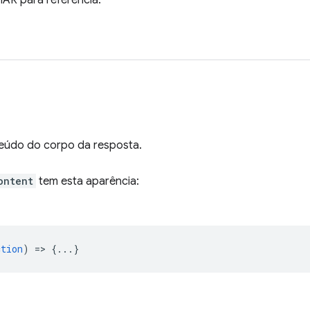
HAR para referência.
eúdo do corpo da resposta.
ontent
tem esta aparência:
ction
) => {...}