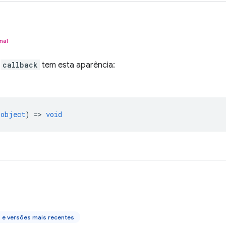
nal
o
callback
tem esta aparência:
object
) =>
void
 e versões mais recentes