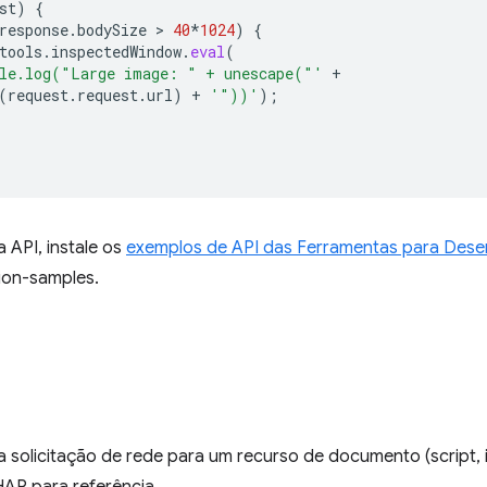
st
)
{
response
.
bodySize
 > 
40
*
1024
)
{
tools
.
inspectedWindow
.
eval
(
le.log("Large image: " + unescape("'
+
(
request
.
request
.
url
)
+
'"))'
);
a API, instale os
exemplos de API das Ferramentas para Dese
ion-samples.
 solicitação de rede para um recurso de documento (script, 