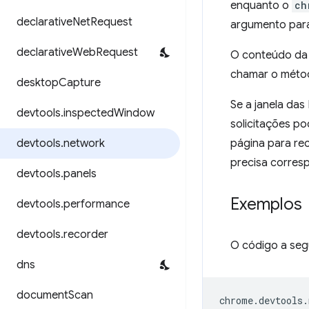
enquanto o
ch
declarative
Net
Request
argumento para
declarative
Web
Request
O conteúdo da 
chamar o mét
desktop
Capture
Se a janela da
devtools
.
inspected
Window
solicitações p
devtools
.
network
página para rec
precisa corresp
devtools
.
panels
Exemplos
devtools
.
performance
devtools
.
recorder
O código a seg
dns
document
Scan
chrome
.
devtools
.