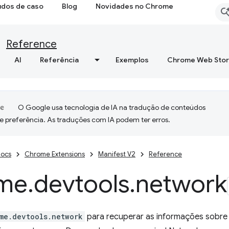
udos de caso
Blog
Novidades no Chrome
Reference
AI
Referência
Exemplos
Chrome Web Sto
O Google usa tecnologia de IA na tradução de conteúdos
e preferência. As traduções com IA podem ter erros.
ocs
Chrome Extensions
Manifest V2
Reference
me
.
devtools
.
network
me.devtools.network
para recuperar as informações sobre 