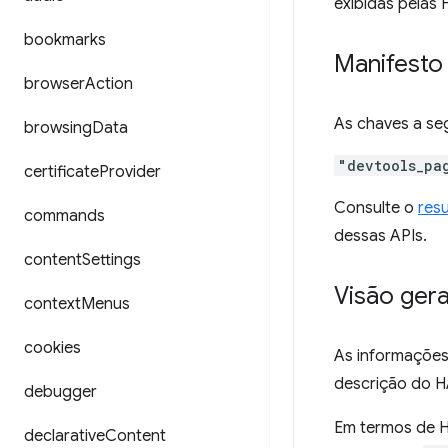
exibidas pelas
bookmarks
Manifesto
browser
Action
As chaves a se
browsing
Data
"devtools_pa
certificate
Provider
Consulte o
res
commands
dessas APIs.
content
Settings
Visão gera
context
Menus
cookies
As informações
descrição do H
debugger
Em termos de 
declarative
Content