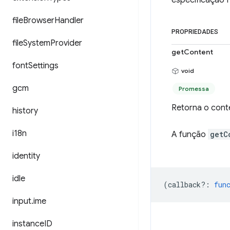
especificação 
file
Browser
Handler
PROPRIEDADES
file
System
Provider
getContent
font
Settings
void
gcm
Promessa
Retorna o cont
history
i18n
A função
getC
identity
idle
(
callback?
:
fun
input
.
ime
instance
ID