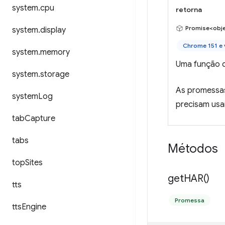
system
.
cpu
retorna
Promise<obj
system
.
display
Chrome 151 e 
system
.
memory
Uma função q
system
.
storage
As promessas
system
Log
precisam usar
tab
Capture
tabs
Métodos
top
Sites
get
HAR(
)
tts
Promessa
tts
Engine