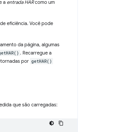
e a
entrada HAR
como um
de eficiência. Você pode
gamento da página, algumas
getHAR()
. Recarregue a
retornadas por
getHAR()
medida que são carregadas: