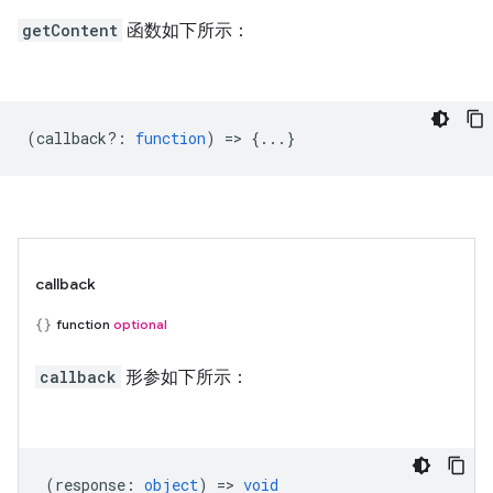
getContent
函数如下所示：
(
callback?
:
function
) => {...}
callback
function
optional
callback
形参如下所示：
(
response
:
object
) =>
void