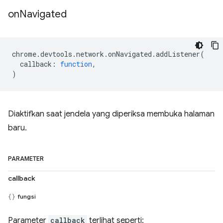
on
Navigated
chrome
.
devtools
.
network
.
onNavigated
.
addListener
(
callback
:
function
,
)
Diaktifkan saat jendela yang diperiksa membuka halaman
baru.
PARAMETER
callback
fungsi
Parameter
callback
terlihat seperti: