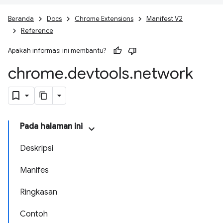
Beranda
Docs
Chrome Extensions
Manifest V2
Reference
Apakah informasi ini membantu?
chrome
.
devtools
.
network
Pada halaman ini
Deskripsi
Manifes
Ringkasan
Contoh