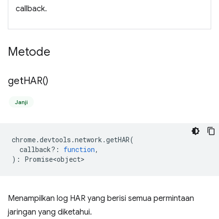
callback.
Metode
get
HAR(
)
Janji
chrome
.
devtools
.
network
.
getHAR
(
callback?
:
function
,
)
:
Promise<object>
Menampilkan log HAR yang berisi semua permintaan
jaringan yang diketahui.