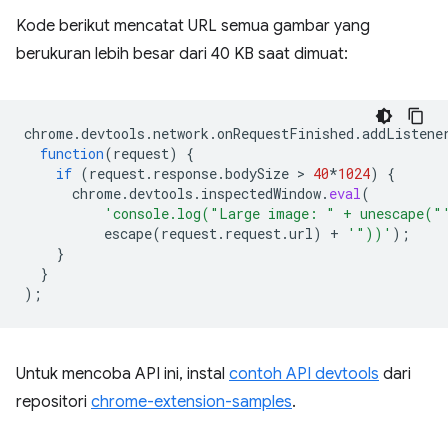
Kode berikut mencatat URL semua gambar yang
berukuran lebih besar dari 40 KB saat dimuat:
chrome
.
devtools
.
network
.
onRequestFinished
.
addListene
function
(
request
)
{
if
(
request
.
response
.
bodySize
 > 
40
*
1024
)
{
chrome
.
devtools
.
inspectedWindow
.
eval
(
'console.log("Large image: " + unescape("
escape
(
request
.
request
.
url
)
+
'"))'
);
}
}
);
Untuk mencoba API ini, instal
contoh API devtools
dari
repositori
chrome-extension-samples
.