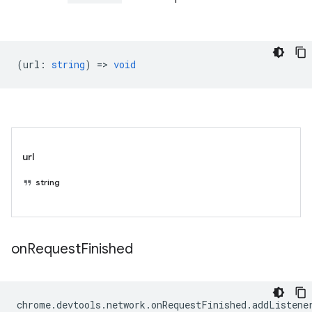
(
url
:
string
) =>
void
url
string
on
Request
Finished
chrome
.
devtools
.
network
.
onRequestFinished
.
addListene