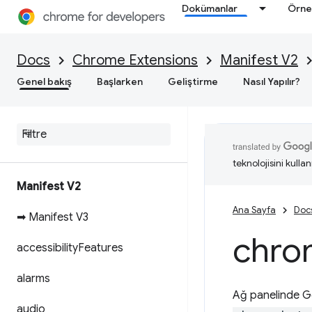
Dokümanlar
Örne
Docs
Chrome Extensions
Manifest V2
Genel bakış
Başlarken
Geliştirme
Nasıl Yapılır?
teknolojisini kullan
Manifest V2
Ana Sayfa
Doc
➡ Manifest V3
chro
accessibility
Features
alarms
Ağ panelinde Geli
audio