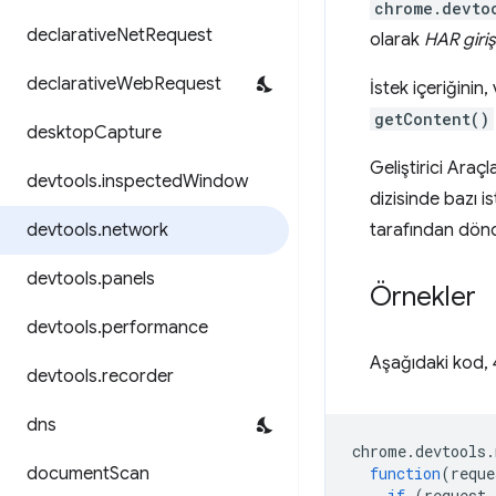
chrome.devto
declarative
Net
Request
olarak
HAR giriş
declarative
Web
Request
İstek içeriğinin,
getContent()
desktop
Capture
Geliştirici Araç
devtools
.
inspected
Window
dizisinde bazı i
devtools
.
network
tarafından döndü
devtools
.
panels
Örnekler
devtools
.
performance
Aşağıdaki kod, 
devtools
.
recorder
dns
chrome
.
devtools
.
document
Scan
function
(
reque
if
(
request
.