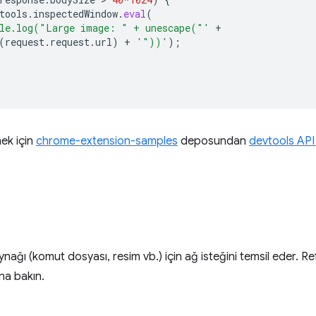
tools
.
inspectedWindow
.
eval
(
le.log("Large image: " + unescape("'
+
(
request
.
request
.
url
)
+
'"))'
);
ek için
chrome-extension-samples
deposundan
devtools API 
nağı (komut dosyası, resim vb.) için ağ isteğini temsil eder. R
na bakın.