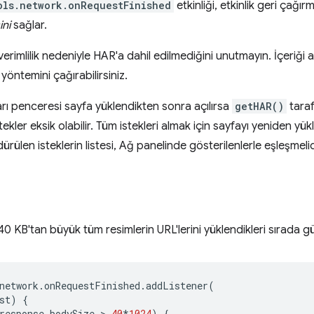
ols.network.onRequestFinished
etkinliği, etkinlik geri çağ
ini
sağlar.
 verimlilik nedeniyle HAR'a dahil edilmediğini unutmayın. İçeriği a
yöntemini çağırabilirsiniz.
ları penceresi sayfa yüklendikten sonra açılırsa
getHAR()
taraf
stekler eksik olabilir. Tüm istekleri almak için sayfayı yeniden yü
rülen isteklerin listesi, Ağ panelinde gösterilenlerle eşleşmelid
40 KB'tan büyük tüm resimlerin URL'lerini yüklendikleri sırada 
network
.
onRequestFinished
.
addListener
(
st
)
{
response
.
bodySize
 > 
40
*
1024
)
{