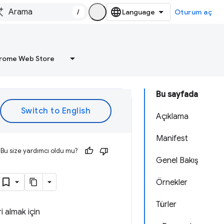
/
Oturum aç
rome Web Store
Bu sayfada
Açıklama
Manifest
Bu size yardımcı oldu mu?
Genel Bakış
Örnekler
Türler
ri almak için