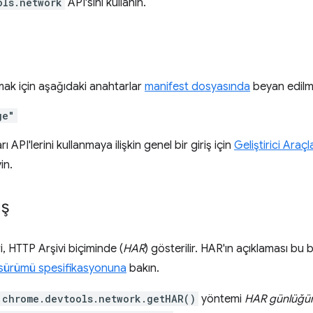
ols.network
API'sini kullanın.
nmak için aşağıdaki anahtarlar
manifest dosyasında
beyan edilme
ge"
rı API'lerini kullanmaya ilişkin genel bir giriş için
Geliştirici Araçl
in.
ış
ri, HTTP Arşivi biçiminde (
HAR
) gösterilir. HAR'ın açıklaması bu
sürümü spesifikasyonuna
bakın.
chrome.devtools.network.getHAR()
yöntemi
HAR günlüğü