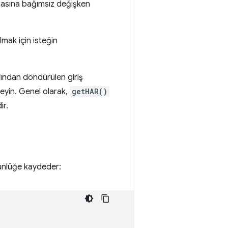
ırmasına bağımsız değişken
lmak için isteğin
ından döndürülen giriş
kleyin. Genel olarak,
getHAR()
ir.
günlüğe kaydeder: