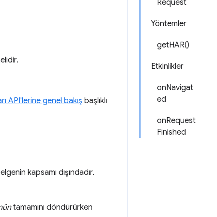
Request
Yöntemler
getHAR()
lidir.
Etkinlikler
onNavigat
ed
arı API'lerine genel bakış
başlıklı
onRequest
Finished
 belgenin kapsamı dışındadır.
nün
tamamını döndürürken