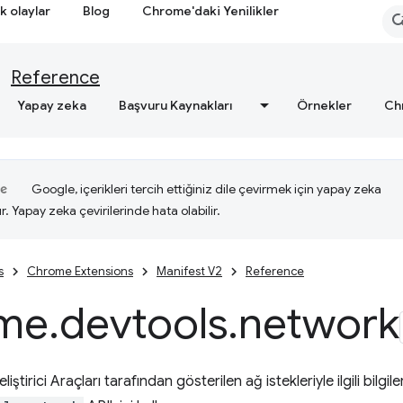
k olaylar
Blog
Chrome'daki Yenilikler
Reference
Yapay zeka
Başvuru Kaynakları
Örnekler
Ch
Google, içerikleri tercih ettiğiniz dile çevirmek için yapay zeka
ır. Yapay zeka çevirilerinde hata olabilir.
s
Chrome Extensions
Manifest V2
Reference
me
.
devtools
.
network
ştirici Araçları tarafından gösterilen ağ istekleriyle ilgili bilgile