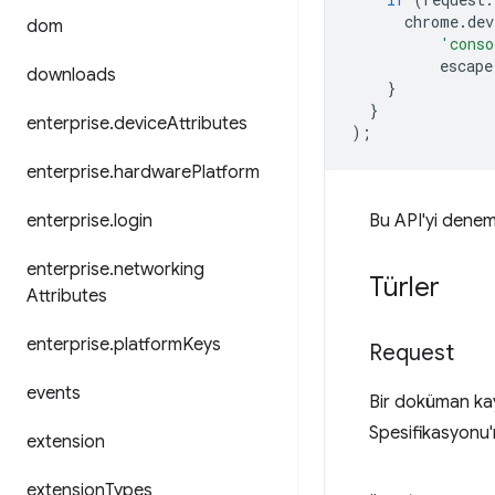
chrome
.
dev
dom
'conso
escape
downloads
}
}
enterprise
.
device
Attributes
);
enterprise
.
hardware
Platform
enterprise
.
login
Bu API'yi denem
enterprise
.
networking
Türler
Attributes
enterprise
.
platform
Keys
Request
events
Bir doküman kay
Spesifikasyonu'
extension
extension
Types