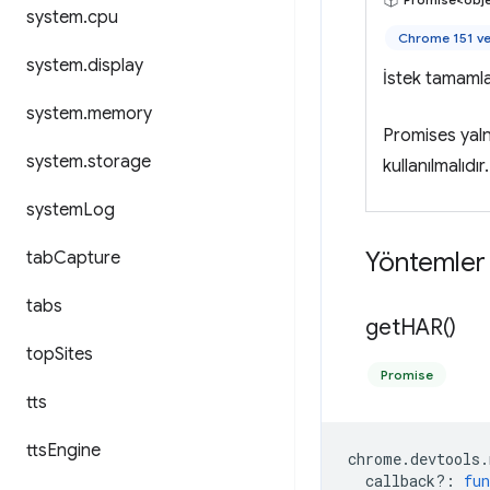
system
.
cpu
Chrome 151 ve
system
.
display
İstek tamamla
system
.
memory
Promises yaln
system
.
storage
kullanılmalıdır.
system
Log
Yöntemler
tab
Capture
tabs
get
HAR(
)
top
Sites
Promise
tts
tts
Engine
chrome
.
devtools
.
callback?
:
fun