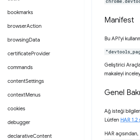
chrome.devto
bookmarks
Manifest
browser
Action
Bu API'yi kulla
browsing
Data
"devtools_pa
certificate
Provider
Geliştirici Araçla
commands
makaleyi inceley
content
Settings
Genel Bak
context
Menus
cookies
Ağ isteği bilgile
Lütfen
HAR 1.2 
debugger
HAR açısından,
declarative
Content