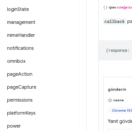
işlev
isteğe ba
login
State
callback
pa
management
mime
Handler
notifications
(
response
:
omnibox
page
Action
page
Capture
gönderin
permissions
nesne
Chrome 151 
platform
Keys
Yanıt gövde
power