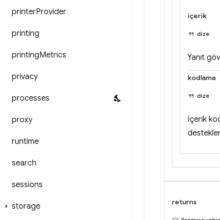
printer
Provider
içerik
printing
dize
printing
Metrics
Yanıt göv
privacy
kodlama
dize
processes
İçerik k
proxy
destekle
runtime
search
sessions
returns
storage
Promise<obj