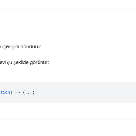
 içeriğini döndürür.
levi şu şekilde görünür:
ction
) => {...}