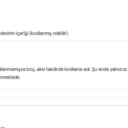
desinin içeriği (kodlanmış olabilir).
odlanmamışsa boş, aksi takdirde kodlama adı. Şu anda yalnızc
nmektedir.
ect>