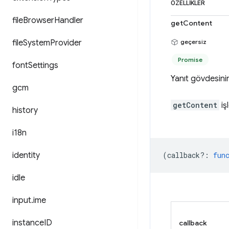
ÖZELLIKLER
file
Browser
Handler
getContent
file
System
Provider
geçersiz
Promise
font
Settings
Yanıt gövdesinin
gcm
getContent
iş
history
i18n
identity
(
callback?
:
fun
idle
input
.
ime
instance
ID
callback