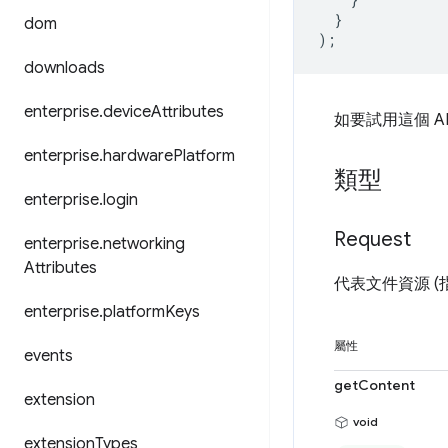
}
dom
);
downloads
enterprise
.
device
Attributes
如要試用這個 A
enterprise
.
hardware
Platform
類型
enterprise
.
login
Request
enterprise
.
networking
Attributes
代表文件資源 (
enterprise
.
platform
Keys
屬性
events
getContent
extension
void
extension
Types