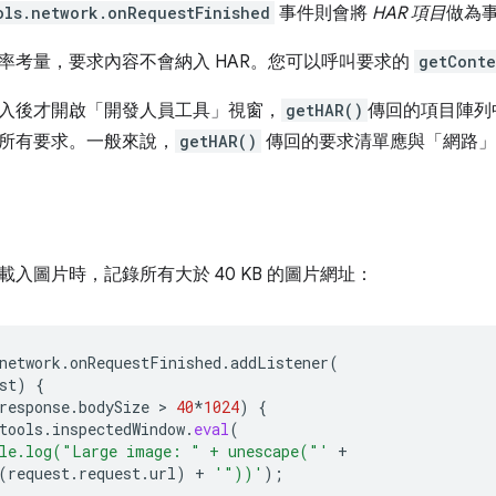
ols.network.onRequestFinished
事件則會將
HAR 項目
做為
率考量，要求內容不會納入 HAR。您可以呼叫要求的
getConte
入後才開啟「開發人員工具」視窗，
getHAR()
傳回的項目陣列
所有要求。一般來說，
getHAR()
傳回的要求清單應與「網路」
入圖片時，記錄所有大於 40 KB 的圖片網址：
network
.
onRequestFinished
.
addListener
(
st
)
{
response
.
bodySize
 > 
40
*
1024
)
{
tools
.
inspectedWindow
.
eval
(
le.log("Large image: " + unescape("'
+
(
request
.
request
.
url
)
+
'"))'
);