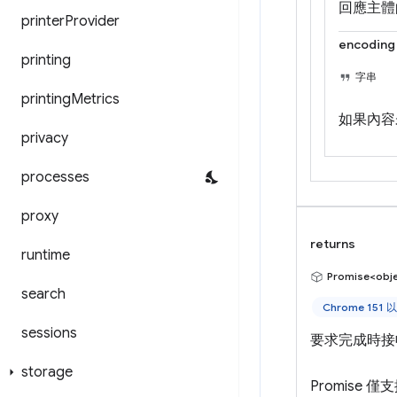
回應主體
printer
Provider
encoding
printing
字串
printing
Metrics
如果內容
privacy
processes
proxy
returns
runtime
Promise<obj
search
Chrome 151
sessions
要求完成時接
storage
Promise 