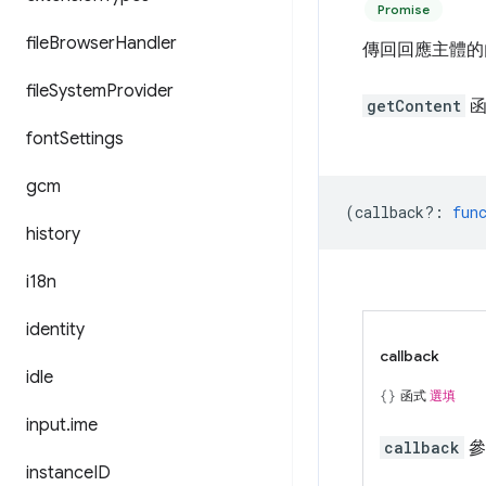
Promise
file
Browser
Handler
傳回回應主體的
file
System
Provider
getContent
函
font
Settings
gcm
(
callback?
:
fun
history
i18n
identity
callback
idle
函式
選填
input
.
ime
callback
參
instance
ID