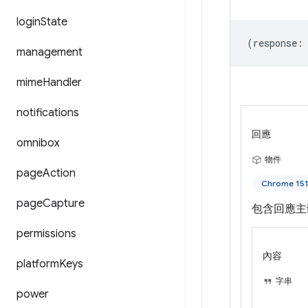
login
State
(
response
:
management
mime
Handler
notifications
回應
omnibox
物件
page
Action
Chrome 1
page
Capture
包含回應主
permissions
內容
platform
Keys
字串
power