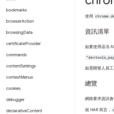
chro
bookmarks
使用
chrome.d
browser
Action
資訊清單
browsing
Data
certificate
Provider
如要使用這項 A
commands
"devtools_pa
content
Settings
如需開發人員工具
context
Menus
總覽
cookies
網路要求資訊會以 
debugger
就 HAR 而言，
declarative
Content