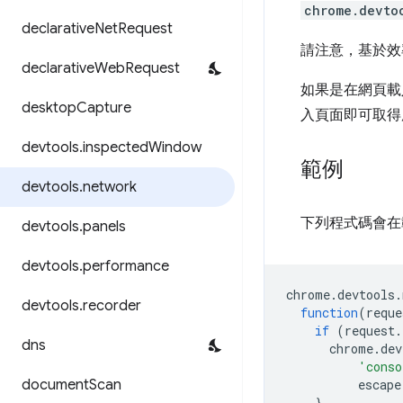
chrome.devto
declarative
Net
Request
請注意，基於效
declarative
Web
Request
如果是在網頁載
desktop
Capture
入頁面即可取得
devtools
.
inspected
Window
範例
devtools
.
network
下列程式碼會在載
devtools
.
panels
devtools
.
performance
chrome
.
devtools
.
devtools
.
recorder
function
(
reque
if
(
request
.
dns
chrome
.
dev
'conso
document
Scan
escape
}