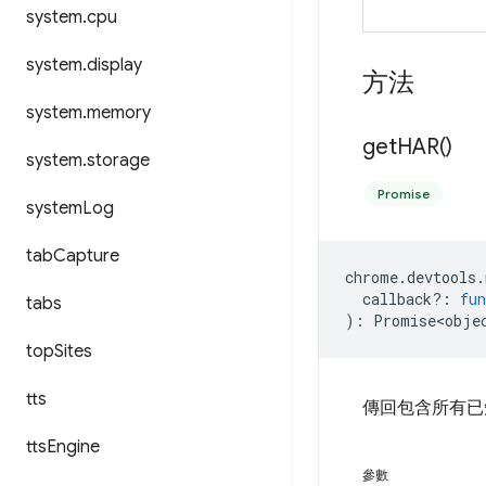
system
.
cpu
system
.
display
方法
system
.
memory
get
HAR(
)
system
.
storage
Promise
system
Log
tab
Capture
chrome
.
devtools
.
callback?
:
fun
tabs
)
:
Promise<obje
top
Sites
tts
傳回包含所有已知
tts
Engine
參數