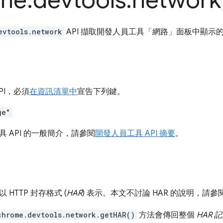
me
.
devtools
.
network
evtools.network
API 擷取開發人員工具「網路」面板中顯示
PI，必須
在資訊清單中
宣告下列鍵。
ge"
 API 的一般簡介，請參閱
開發人員工具 API 摘要
。
HTTP 封存格式 (
HAR
) 表示。本文不討論 HAR 的說明，請參
chrome.devtools.network.getHAR()
方法會傳回整個
HAR 