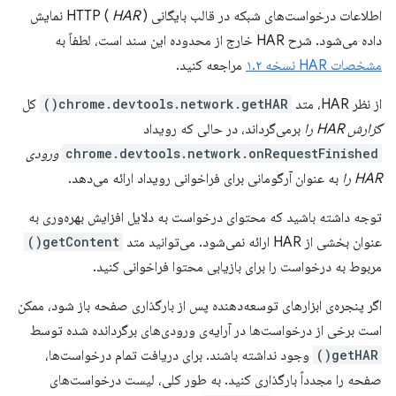
اطلاعات درخواست‌های شبکه در قالب بایگانی HTTP (
HAR
) نمایش
داده می‌شود. شرح HAR خارج از محدوده این سند است، لطفاً به
مشخصات HAR نسخه ۱.۲
مراجعه کنید.
از نظر HAR، متد
chrome.devtools.network.getHAR()
کل
گزارش HAR را
برمی‌گرداند، در حالی که رویداد
chrome.devtools.network.onRequestFinished
ورودی
HAR را
به عنوان آرگومانی برای فراخوانی رویداد ارائه می‌دهد.
توجه داشته باشید که محتوای درخواست به دلایل افزایش بهره‌وری به
عنوان بخشی از HAR ارائه نمی‌شود. می‌توانید متد
getContent()
مربوط به درخواست را برای بازیابی محتوا فراخوانی کنید.
اگر پنجره‌ی ابزارهای توسعه‌دهنده پس از بارگذاری صفحه باز شود، ممکن
است برخی از درخواست‌ها در آرایه‌ی ورودی‌های برگردانده شده توسط
getHAR()
وجود نداشته باشند. برای دریافت تمام درخواست‌ها،
صفحه را مجدداً بارگذاری کنید. به طور کلی، لیست درخواست‌های