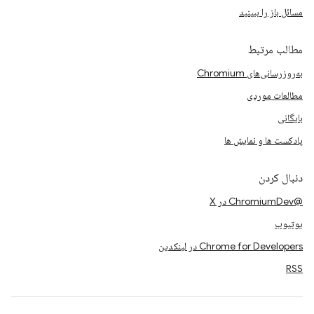
مسائل باز را ببینید
مطالب مرتبط
به‌روزرسانی‌های Chromium
مطالعات موردی
بایگانی
پادکست ها و نمایش ها
دنبال کردن
@ChromiumDev در X
یوتیوب
Chrome for Developers در لینکدین
RSS