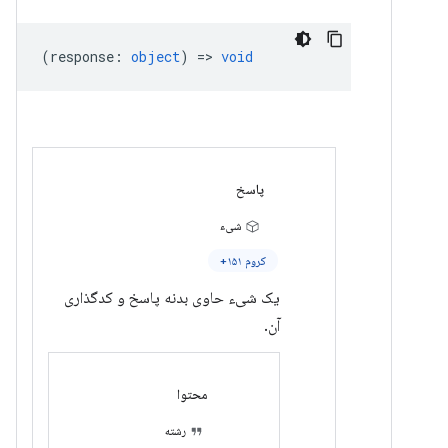
(
response
:
object
) =>
void
پاسخ
شیء
کروم ۱۵۱+
یک شیء حاوی بدنه پاسخ و کدگذاری
آن.
محتوا
رشته