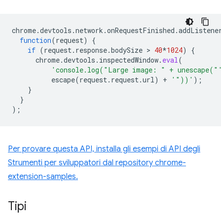
chrome
.
devtools
.
network
.
onRequestFinished
.
addListene
function
(
request
)
{
if
(
request
.
response
.
bodySize
 > 
40
*
1024
)
{
chrome
.
devtools
.
inspectedWindow
.
eval
(
'console.log("Large image: " + unescape("
escape
(
request
.
request
.
url
)
+
'"))'
);
}
}
);
Per provare questa API, installa gli esempi di API degli
Strumenti per sviluppatori dal repository chrome-
extension-samples.
Tipi