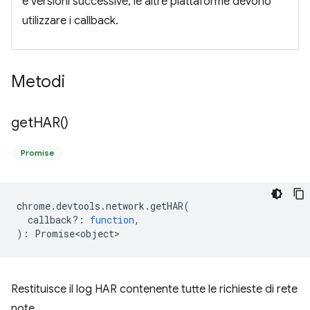
e versioni successive, le altre piattaforme devono
utilizzare i callback.
Metodi
get
HAR(
)
Promise
chrome
.
devtools
.
network
.
getHAR
(
callback?
:
function
,
)
:
Promise<object>
Restituisce il log HAR contenente tutte le richieste di rete
note.