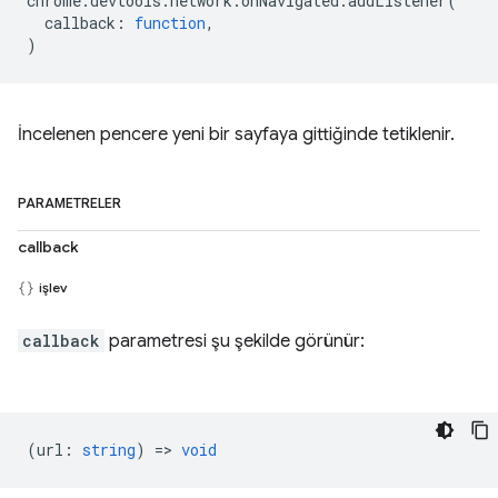
chrome
.
devtools
.
network
.
onNavigated
.
addListener
(
callback
:
function
,
)
İncelenen pencere yeni bir sayfaya gittiğinde tetiklenir.
PARAMETRELER
callback
işlev
callback
parametresi şu şekilde görünür:
(
url
:
string
) =>
void