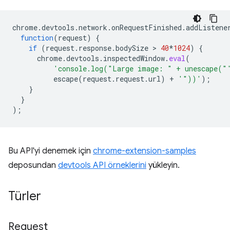
chrome
.
devtools
.
network
.
onRequestFinished
.
addListene
function
(
request
)
{
if
(
request
.
response
.
bodySize
 > 
40
*
1024
)
{
chrome
.
devtools
.
inspectedWindow
.
eval
(
'console.log("Large image: " + unescape("
escape
(
request
.
request
.
url
)
+
'"))'
);
}
}
);
Bu API'yi denemek için
chrome-extension-samples
deposundan
devtools API örneklerini
yükleyin.
Türler
Request