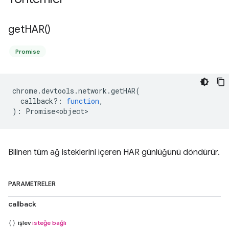
get
HAR(
)
Promise
chrome
.
devtools
.
network
.
getHAR
(
callback?
:
function
,
)
:
Promise<object>
Bilinen tüm ağ isteklerini içeren HAR günlüğünü döndürür.
PARAMETRELER
callback
işlev
isteğe bağlı