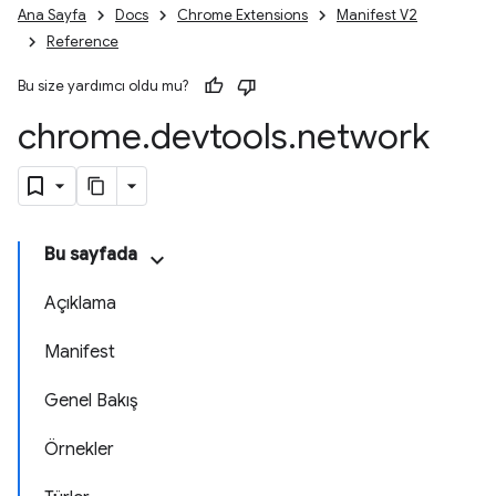
Ana Sayfa
Docs
Chrome Extensions
Manifest V2
Reference
Bu size yardımcı oldu mu?
chrome
.
devtools
.
network
Bu sayfada
Açıklama
Manifest
Genel Bakış
Örnekler