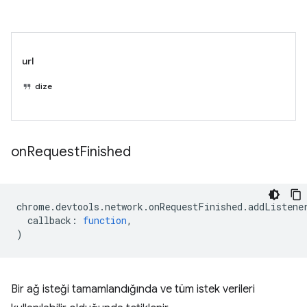
url
dize
on
Request
Finished
chrome
.
devtools
.
network
.
onRequestFinished
.
addListene
callback
:
function
,
)
Bir ağ isteği tamamlandığında ve tüm istek verileri