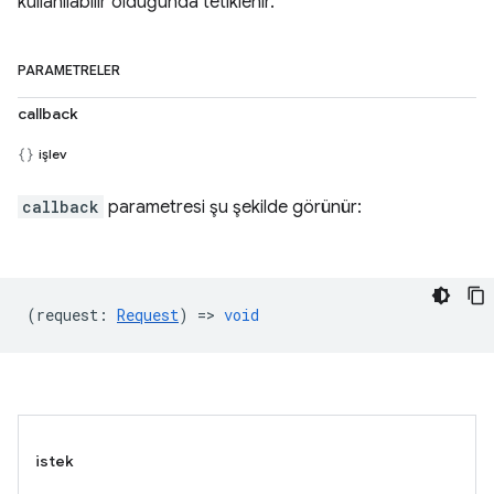
kullanılabilir olduğunda tetiklenir.
PARAMETRELER
callback
işlev
callback
parametresi şu şekilde görünür:
(
request
:
Request
) =>
void
istek