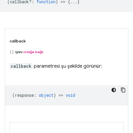
(
callback?
:
function
) => {...}
callback
işlev
isteğe bağlı
callback
parametresi şu şekilde görünür:
(
response
:
object
) =>
void