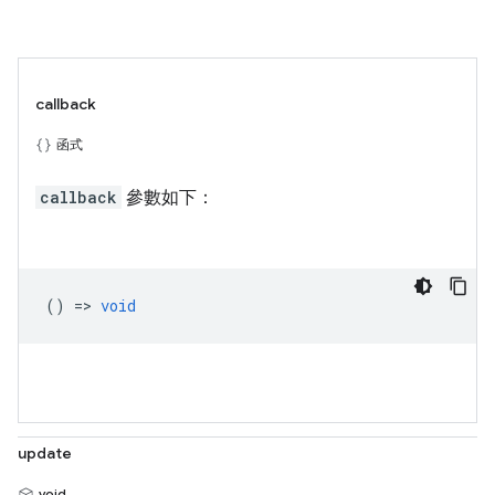
callback
函式
callback
參數如下：
() =>
void
update
void