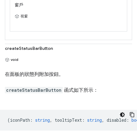
窗戶
視窗
createStatusBarButton
void
在面板的狀態列附加按鈕。
createStatusBarButton
函式如下所示：
(
iconPath
:
string
,
tooltipText
:
string
,
disabled
:
bo