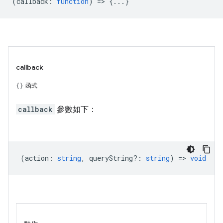
(
callback
:
function
) => {...}
callback
函式
callback
參數如下：
(
action
:
string
,
queryString?
:
string
) =>
void