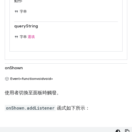
動作
字串
queryString
字串
選填
onShown
Event<functionvoidvoid>
使用者切換至面板時觸發。
onShown.addListener
函式如下所示：