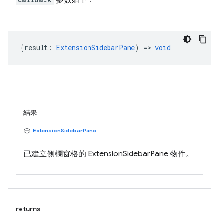
參數如下：
(
result
:
ExtensionSidebarPane
) =>
void
結果
ExtensionSidebarPane
已建立側欄窗格的 ExtensionSidebarPane 物件。
returns