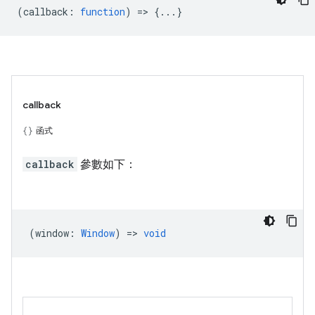
(
callback
:
function
) => {...}
callback
函式
callback
參數如下：
(
window
:
Window
) =>
void