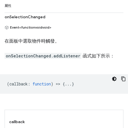
屬性
onSelectionChanged
Event<functionvoidvoid>
在面板中選取物件時觸發。
onSelectionChanged.addListener
函式如下所示：
(
callback
:
function
) => {...}
callback