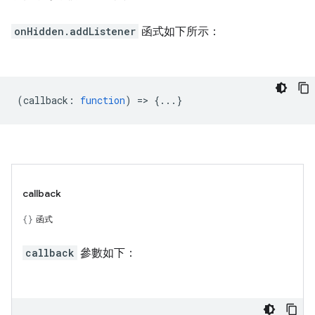
onHidden.addListener
函式如下所示：
(
callback
:
function
) => {...}
callback
函式
callback
參數如下：