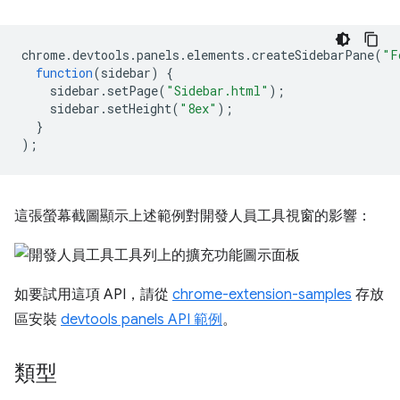
chrome
.
devtools
.
panels
.
elements
.
createSidebarPane
(
"F
function
(
sidebar
)
{
sidebar
.
setPage
(
"Sidebar.html"
);
sidebar
.
setHeight
(
"8ex"
);
}
);
這張螢幕截圖顯示上述範例對開發人員工具視窗的影響：
如要試用這項 API，請從
chrome-extension-samples
存放
區安裝
devtools panels API 範例
。
類型