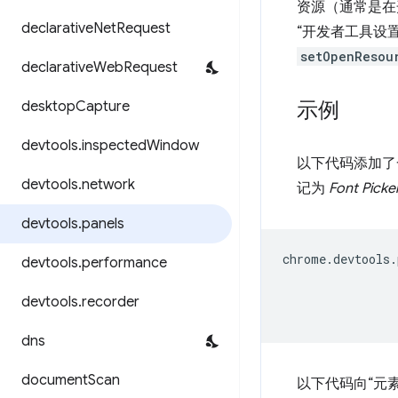
资源（通常是在
declarative
Net
Request
“开发者工具设
setOpenResou
declarative
Web
Request
示例
desktop
Capture
devtools
.
inspected
Window
以下代码添加
devtools
.
network
记为
Font Picke
devtools
.
panels
chrome
.
devtools
.
devtools
.
performance
devtools
.
recorder
dns
document
Scan
以下代码向“元