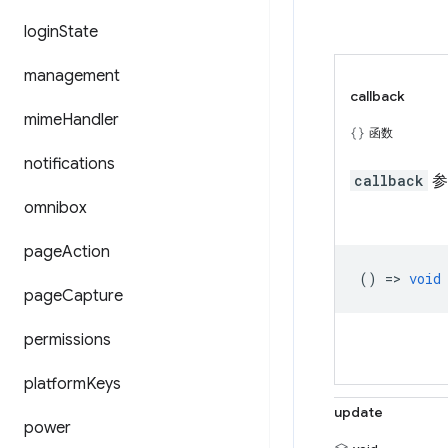
login
State
management
callback
mime
Handler
函数
notifications
callback
参
omnibox
page
Action
() =>
void
page
Capture
permissions
platform
Keys
update
power