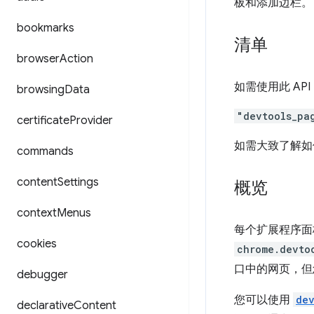
板和添加边栏。
bookmarks
清单
browser
Action
如需使用此 AP
browsing
Data
"devtools_pa
certificate
Provider
如需大致了解如
commands
content
Settings
概览
context
Menus
每个扩展程序面
cookies
chrome.devto
口中的网页，但
debugger
您可以使用
dev
declarative
Content