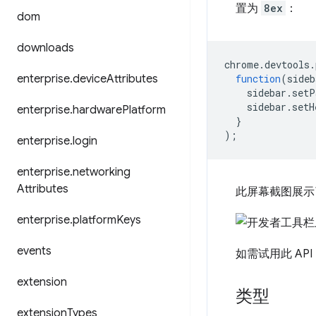
置为
8ex
：
dom
downloads
chrome
.
devtools
.
enterprise
.
device
Attributes
function
(
sideb
sidebar
.
setP
sidebar
.
setH
enterprise
.
hardware
Platform
}
);
enterprise
.
login
enterprise
.
networking
Attributes
此屏幕截图展示
enterprise
.
platform
Keys
events
如需试用此 AP
extension
类型
extension
Types