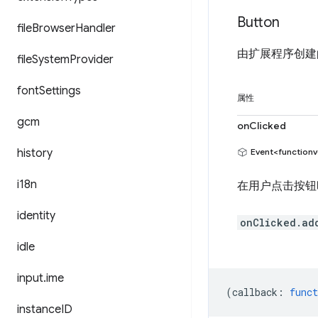
Button
file
Browser
Handler
由扩展程序创建
file
System
Provider
font
Settings
属性
gcm
onClicked
history
Event<functionv
i18n
在用户点击按钮
identity
onClicked.ad
idle
input
.
ime
(
callback
:
funct
instance
ID