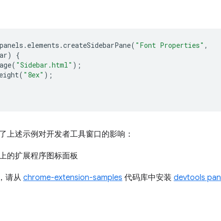
panels
.
elements
.
createSidebarPane
(
"Font Properties"
,
ar
)
{
age
(
"Sidebar.html"
);
eight
(
"8ex"
);
了上述示例对开发者工具窗口的影响：
I，请从
chrome-extension-samples
代码库中安装
devtools pa