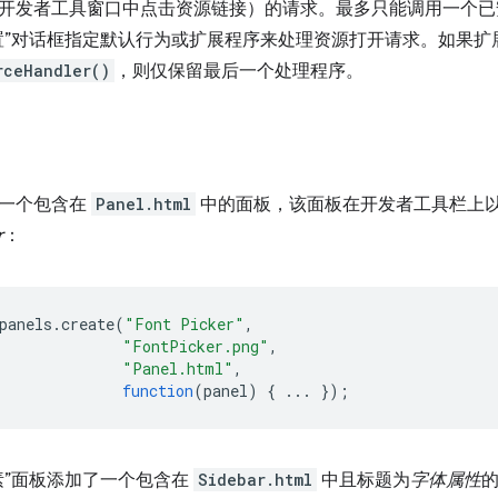
开发者工具窗口中点击资源链接）的请求。最多只能调用一个已
置”对话框指定默认行为或扩展程序来处理资源打开请求。如果扩
rceHandler()
，则仅保留最后一个处理程序。
了一个包含在
Panel.html
中的面板，该面板在开发者工具栏上
r
：
panels
.
create
(
"Font Picker"
,
"FontPicker.png"
,
"Panel.html"
,
function
(
panel
)
{
...
});
素”面板添加了一个包含在
Sidebar.html
中且标题为
字体属性