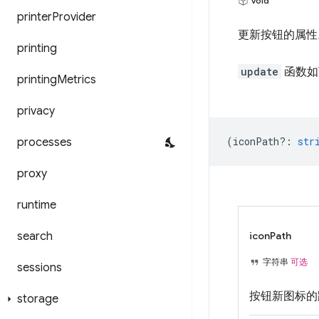
void
printer
Provider
更新按钮的属性
printing
update
函数如
printing
Metrics
privacy
(
iconPath?
:
str
processes
proxy
runtime
search
iconPath
字符串
可选
sessions
按钮新图标的
storage