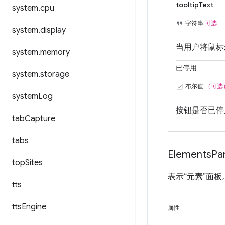
tooltipText
system
.
cpu
字符串
可选
system
.
display
当用户将鼠标
system
.
memory
已停用
system
.
storage
布尔值
（可选
system
Log
按钮是否已停
tab
Capture
tabs
Elements
Pa
top
Sites
表示“元素”面板
tts
tts
Engine
属性