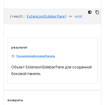
(
result
:
ExtensionSidebarPane
) =>
void
результат
РасширениеБоковаяПанель
Объект ExtensionSidebarPane для созданной
боковой панели.
возвраты