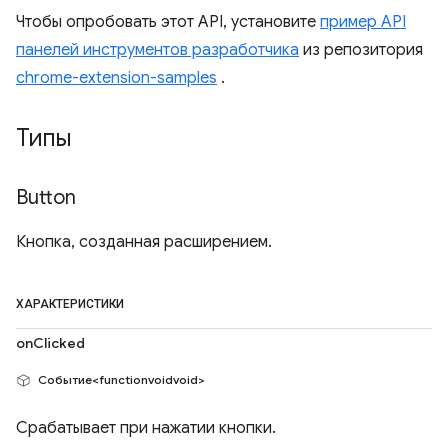
Чтобы опробовать этот API, установите
пример API
панелей инструментов разработчика
из репозитория
chrome-extension-samples
.
Типы
Button
Кнопка, созданная расширением.
ХАРАКТЕРИСТИКИ
onClicked
Событие<functionvoidvoid>
Срабатывает при нажатии кнопки.