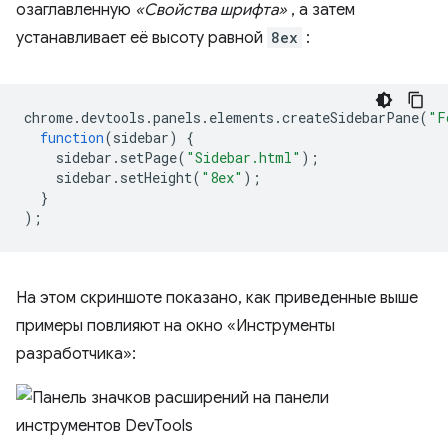
озаглавленную
«Свойства шрифта»
, а затем
устанавливает её высоту равной
8ex
:
chrome
.
devtools
.
panels
.
elements
.
createSidebarPane
(
"F
function
(
sidebar
)
{
sidebar
.
setPage
(
"Sidebar.html"
);
sidebar
.
setHeight
(
"8ex"
);
}
);
На этом скриншоте показано, как приведенные выше
примеры повлияют на окно «Инструменты
разработчика»: