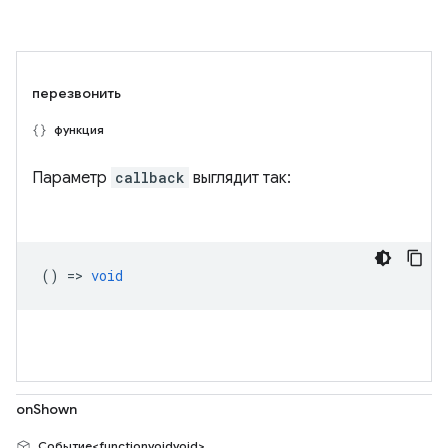
перезвонить
функция
Параметр
callback
выглядит так:
() =>
void
onShown
Событие<functionvoidvoid>