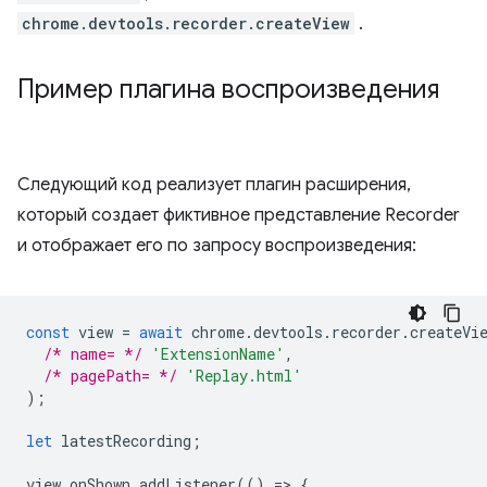
chrome.devtools.recorder.createView
.
Пример плагина воспроизведения
Следующий код реализует плагин расширения,
который создает фиктивное представление Recorder
и отображает его по запросу воспроизведения:
const
view
=
await
chrome
.
devtools
.
recorder
.
createVi
/* name= */
'ExtensionName'
,
/* pagePath= */
'Replay.html'
);
let
latestRecording
;
view
.
onShown
.
addListener
(()
=
>
{