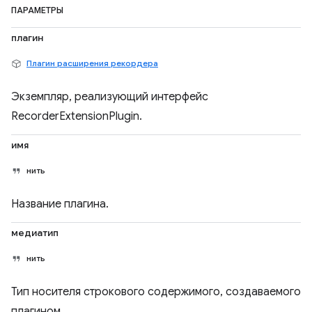
ПАРАМЕТРЫ
плагин
Плагин расширения рекордера
Экземпляр, реализующий интерфейс
RecorderExtensionPlugin.
имя
нить
Название плагина.
медиатип
нить
Тип носителя строкового содержимого, создаваемого
плагином.