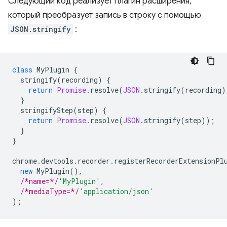
Следующий код реализует плагин расширения,
который преобразует запись в строку с помощью
JSON.stringify
:
class
MyPlugin
{
stringify
(
recording
)
{
return
Promise
.
resolve
(
JSON
.
stringify
(
recording
)
}
stringifyStep
(
step
)
{
return
Promise
.
resolve
(
JSON
.
stringify
(
step
));
}
}
chrome
.
devtools
.
recorder
.
registerRecorderExtensionPl
new
MyPlugin
(),
/*name=*/
'MyPlugin'
,
/*mediaType=*/
'application/json'
);