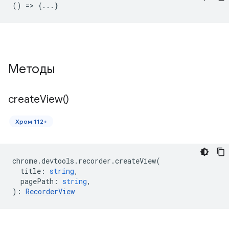
() => {...}
Методы
create
View(
)
Хром 112+
chrome
.
devtools
.
recorder
.
createView
(
title
:
string
,
pagePath
:
string
,
)
:
RecorderView