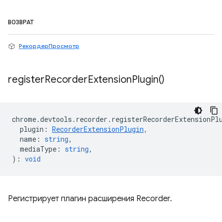
ВОЗВРАТ
РекордерПросмотр
register
Recorder
Extension
Plugin(
)
chrome
.
devtools
.
recorder
.
registerRecorderExtensionPl
plugin
:
RecorderExtensionPlugin
,
name
:
string
,
mediaType
:
string
,
)
:
void
Регистрирует плагин расширения Recorder.