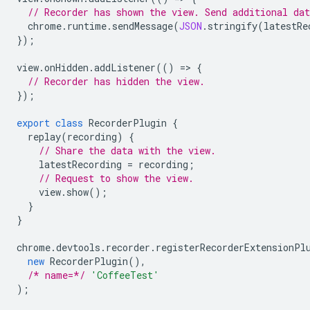
// Recorder has shown the view. Send additional dat
chrome
.
runtime
.
sendMessage
(
JSON
.
stringify
(
latestRe
});
view
.
onHidden
.
addListener
(()
=
>
{
// Recorder has hidden the view.
});
export
class
RecorderPlugin
{
replay
(
recording
)
{
// Share the data with the view.
latestRecording
=
recording
;
// Request to show the view.
view
.
show
();
}
}
chrome
.
devtools
.
recorder
.
registerRecorderExtensionPl
new
RecorderPlugin
(),
/* name=*/
'CoffeeTest'
);