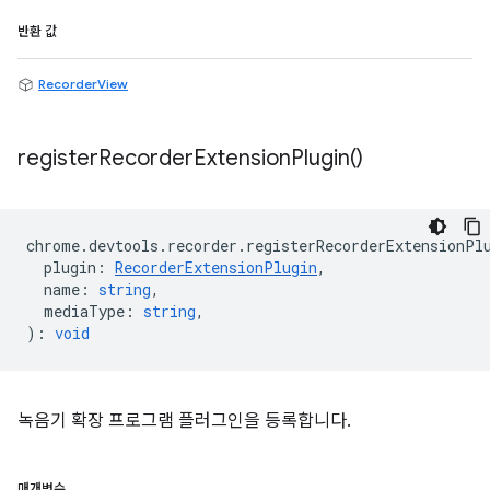
반환 값
RecorderView
register
Recorder
Extension
Plugin(
)
chrome
.
devtools
.
recorder
.
registerRecorderExtensionPl
plugin
:
RecorderExtensionPlugin
,
name
:
string
,
mediaType
:
string
,
)
:
void
녹음기 확장 프로그램 플러그인을 등록합니다.
매개변수