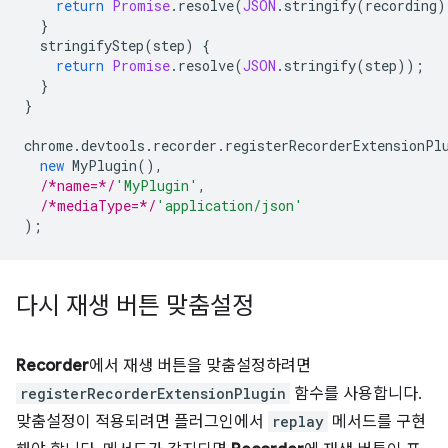
return
Promise
.
resolve
(
JSON
.
stringify
(
recording
)
}
stringifyStep
(
step
)
{
return
Promise
.
resolve
(
JSON
.
stringify
(
step
));
}
}
chrome
.
devtools
.
recorder
.
registerRecorderExtensionPl
new
MyPlugin
(),
/*name=*/
'MyPlugin'
,
/*mediaType=*/
'application/json'
);
다시 재생 버튼 맞춤설정
Recorder
에서 재생 버튼을 맞춤설정하려면
registerRecorderExtensionPlugin
함수를 사용합니다.
맞춤설정이 적용되려면 플러그인에서
replay
메서드를 구현