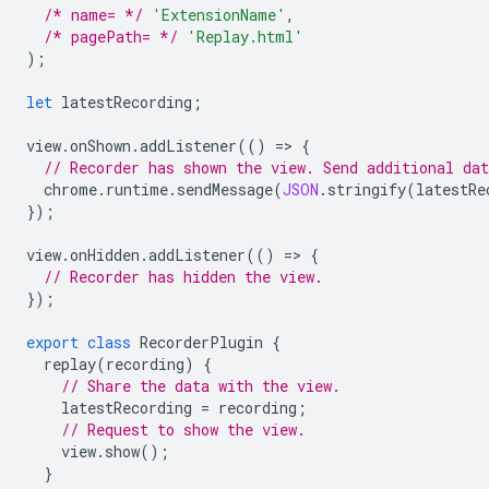
/* name= */
'ExtensionName'
,
/* pagePath= */
'Replay.html'
);
let
latestRecording
;
view
.
onShown
.
addListener
(()
=
>
{
// Recorder has shown the view. Send additional dat
chrome
.
runtime
.
sendMessage
(
JSON
.
stringify
(
latestRe
});
view
.
onHidden
.
addListener
(()
=
>
{
// Recorder has hidden the view.
});
export
class
RecorderPlugin
{
replay
(
recording
)
{
// Share the data with the view.
latestRecording
=
recording
;
// Request to show the view.
view
.
show
();
}