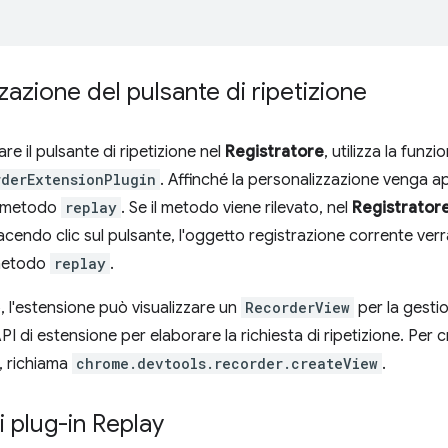
zazione del pulsante di ripetizione
re il pulsante di ripetizione nel
Registratore
, utilizza la funzi
rderExtensionPlugin
. Affinché la personalizzazione venga app
l metodo
replay
. Se il metodo viene rilevato, nel
Registrator
 Facendo clic sul pulsante, l'oggetto registrazione corrente v
metodo
replay
.
 l'estensione può visualizzare un
RecorderView
per la gesti
 API di estensione per elaborare la richiesta di ripetizione. Per
, richiama
chrome.devtools.recorder.createView
.
 plug-in Replay