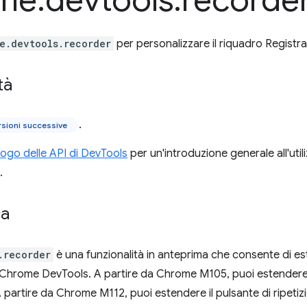
me
.
devtools
.
recorde
e.devtools.recorder
per personalizzare il riquadro Registr
tà
.
rsioni successive
ilogo delle API di DevTools
per un'introduzione generale all'util
.
ca
.recorder
è una funzionalità in anteprima che consente di es
 Chrome DevTools. A partire da Chrome M105, puoi estendere l
 partire da Chrome M112, puoi estendere il pulsante di ripetiz