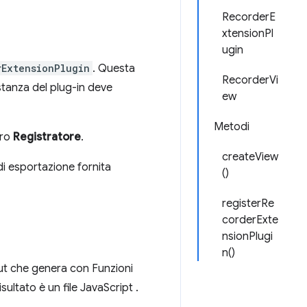
RecorderE
xtensionPl
ugin
rExtensionPlugin
. Questa
RecorderVi
stanza del plug-in deve
ew
Metodi
dro
Registratore
.
createView
di esportazione fornita
()
registerRe
corderExte
nsionPlugi
n()
tput che genera con Funzioni
risultato è un file JavaScript .