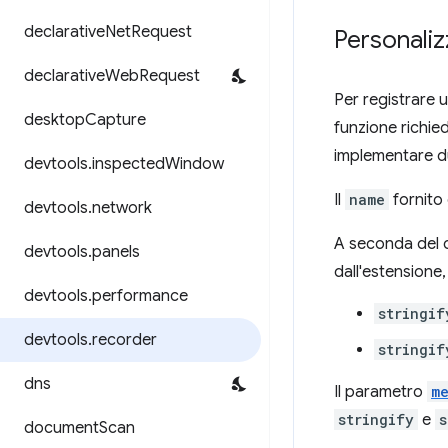
declarative
Net
Request
Personaliz
declarative
Web
Request
Per registrare u
desktop
Capture
funzione richie
implementare d
devtools
.
inspected
Window
Il
name
fornito 
devtools
.
network
A seconda del c
devtools
.
panels
dall'estensione,
devtools
.
performance
stringif
devtools
.
recorder
stringif
dns
Il parametro
m
stringify
e
s
document
Scan