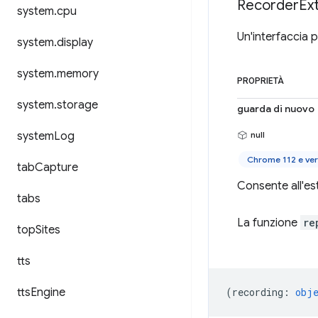
Recorder
Ex
system
.
cpu
Un'interfaccia p
system
.
display
system
.
memory
PROPRIETÀ
system
.
storage
guarda di nuovo
system
Log
null
Chrome 112 e ver
tab
Capture
Consente all'es
tabs
La funzione
re
top
Sites
tts
tts
Engine
(
recording
:
obj