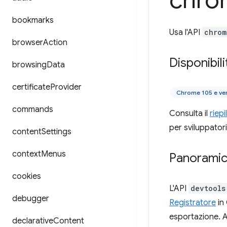
chro
bookmarks
Usa l'API
chrom
browser
Action
Disponibili
browsing
Data
certificate
Provider
Chrome 105 e ve
commands
Consulta il
riep
per sviluppatori
content
Settings
context
Menus
Panorami
cookies
L'API
devtools
debugger
Registratore
in
esportazione. A
declarative
Content