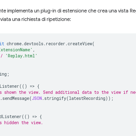
te implementa un plug-in di estensione che crea una vista Regis
iata una richiesta di ripetizione:
it
chrome
.
devtools
.
recorder
.
createView
(
ExtensionName'
,
*/
'Replay.html'
ing
;
Listener
(()
=
>
{
s shown the view. Send additional data to the view if ne
.
sendMessage
(
JSON
.
stringify
(
latestRecording
));
dListener
(()
=
>
{
s hidden the view.