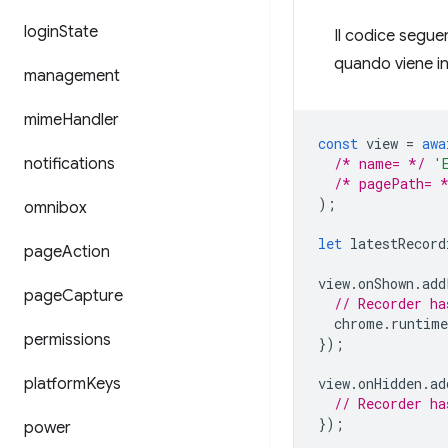
login
State
Il codice seguen
quando viene inv
management
mime
Handler
const
view
=
awa
notifications
/* name= */
'
/* pagePath= 
);
omnibox
let
latestRecord
page
Action
view
.
onShown
.
add
page
Capture
// Recorder ha
chrome
.
runtime
permissions
});
platform
Keys
view
.
onHidden
.
ad
// Recorder ha
});
power