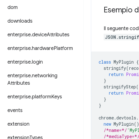
dom
Esempio di
downloads
Il seguente cod
enterprise
.
device
Attributes
JSON.stringi
enterprise
.
hardware
Platform
enterprise
.
login
class
MyPlugin
{
stringify
(
reco
return
Promi
enterprise
.
networking
}
Attributes
stringifyStep
(
return
Promi
enterprise
.
platform
Keys
}
}
events
chrome
.
devtools
.
extension
new
MyPlugin
(
/*name=*/
'MyP
/*mediaType=*
extension
Types