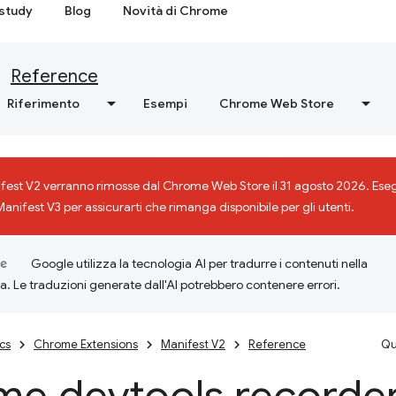
study
Blog
Novità di Chrome
Reference
Riferimento
Esempi
Chrome Web Store
ifest V2 verranno rimosse dal Chrome Web Store il 31 agosto 2026. Eseg
Manifest V3 per assicurarti che rimanga disponibile per gli utenti.
Google utilizza la tecnologia AI per tradurre i contenuti nella
ta. Le traduzioni generate dall'AI potrebbero contenere errori.
cs
Chrome Extensions
Manifest V2
Reference
Qu