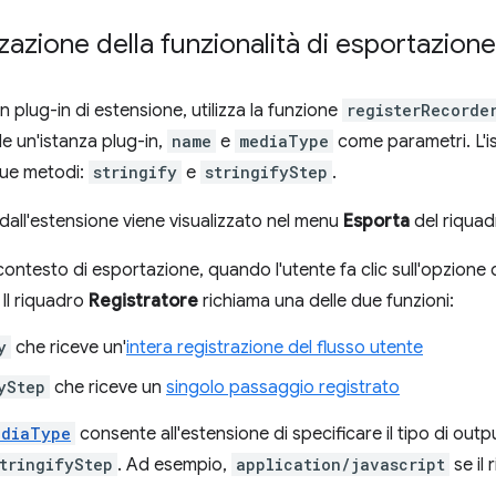
zazione della funzionalità di esportazione
n plug-in di estensione, utilizza la funzione
registerRecorde
de un'istanza plug-in,
name
e
mediaType
come parametri. L'i
ue metodi:
stringify
e
stringifyStep
.
dall'estensione viene visualizzato nel menu
Esporta
del riqua
ontesto di esportazione, quando l'utente fa clic sull'opzione 
 Il riquadro
Registratore
richiama una delle due funzioni:
y
che riceve un'
intera registrazione del flusso utente
yStep
che riceve un
singolo passaggio registrato
ediaType
consente all'estensione di specificare il tipo di ou
tringifyStep
. Ad esempio,
application/javascript
se il 