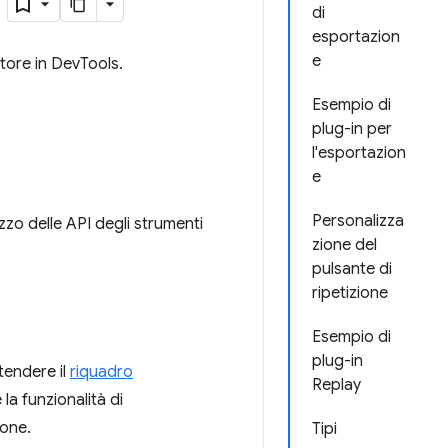
r
di
esportazion
e
atore in DevTools.
Esempio di
plug-in per
l'esportazion
e
Personalizza
izzo delle API degli strumenti
zione del
pulsante di
ripetizione
Esempio di
plug-in
tendere il
riquadro
Replay
a funzionalità di
ione.
Tipi