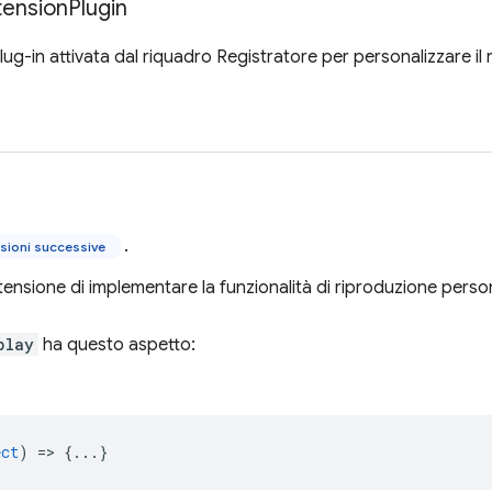
tension
Plugin
lug-in attivata dal riquadro Registratore per personalizzare il
.
sioni successive
tensione di implementare la funzionalità di riproduzione perso
play
ha questo aspetto:
ect
) => {...}