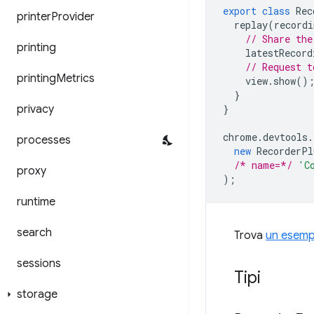
export
class
Rec
printer
Provider
replay
(
recordi
// Share the
printing
latestRecord
// Request t
printing
Metrics
view
.
show
()
}
privacy
}
chrome
.
devtools
.
processes
new
RecorderPl
/* name=*/
'C
proxy
);
runtime
search
Trova
un esemp
sessions
Tipi
storage