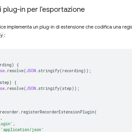
 plug-in per l'esportazione
ice implementa un plug-in di estensione che codifica una regis
fy
:
rding
)
{
se
.
resolve
(
JSON
.
stringify
(
recording
));
step
)
{
se
.
resolve
(
JSON
.
stringify
(
step
));
recorder
.
registerRecorderExtensionPlugin
(
),
lugin'
,
/
'application/json'