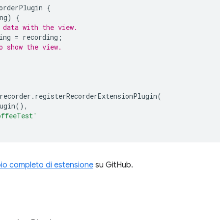
orderPlugin
{
ng
)
{
 data with the view.
ing
=
recording
;
o show the view.
;
recorder
.
registerRecorderExtensionPlugin
(
ugin
(),
offeeTest'
io completo di estensione
su GitHub.