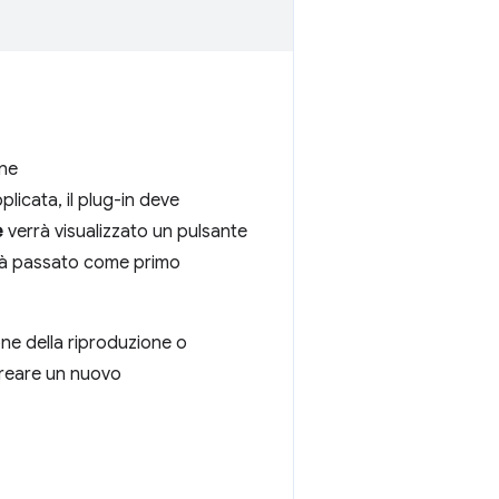
one
licata, il plug-in deve
e
verrà visualizzato un pulsante
errà passato come primo
one della riproduzione o
 creare un nuovo