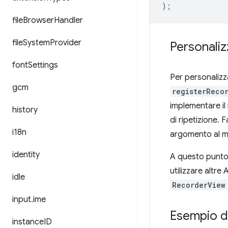
);
file
Browser
Handler
file
System
Provider
Personaliz
font
Settings
Per personalizza
gcm
registerReco
implementare i
history
di ripetizione.
i18n
argomento al 
identity
A questo punto,
utilizzare altre
idle
RecorderView
input
.
ime
Esempio di
instance
ID