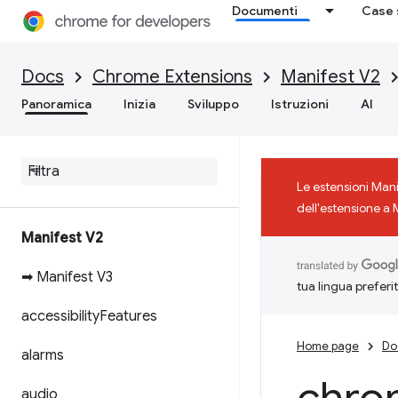
Documenti
Case 
Docs
Chrome Extensions
Manifest V2
Panoramica
Inizia
Sviluppo
Istruzioni
AI
Le estensioni Man
dell'estensione a 
Manifest V2
➡ Manifest V3
tua lingua preferi
accessibility
Features
Home page
Do
alarms
audio