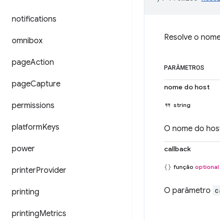
notifications
Resolve o nome 
omnibox
page
Action
PARÂMETROS
page
Capture
nome do host
permissions
string
platform
Keys
O nome do host 
power
callback
função
optional
printer
Provider
O parâmetro
c
printing
printing
Metrics