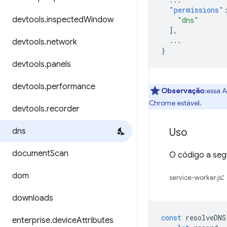
"permissions"
devtools
.
inspected
Window
"dns"
],
...
devtools
.
network
}
devtools
.
panels
devtools
.
performance
Observação
:essa A
Chrome estável.
devtools
.
recorder
dns
Uso
document
Scan
O código a se
dom
:
service-worker.js
downloads
const
resolveDNS
enterprise
.
device
Attributes