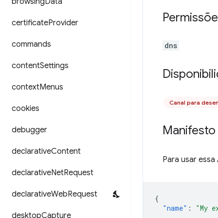
browsing
Data
Permissõe
certificate
Provider
commands
dns
content
Settings
Disponibil
context
Menus
Canal para dese
cookies
Manifesto
debugger
declarative
Content
Para usar essa
declarative
Net
Request
declarative
Web
Request
{
"name"
:
"My e
desktop
Capture
...