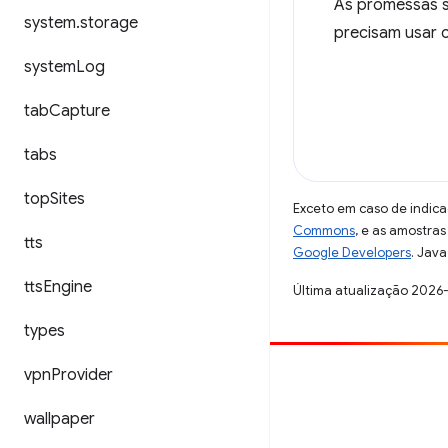
As promessas s
system
.
storage
precisam usar c
system
Log
tab
Capture
tabs
top
Sites
Exceto em caso de indica
Commons
, e as amostra
tts
Google Developers
. Java
tts
Engine
Última atualização 2026
types
vpn
Provider
Contribuir
Registre um bug
wallpaper