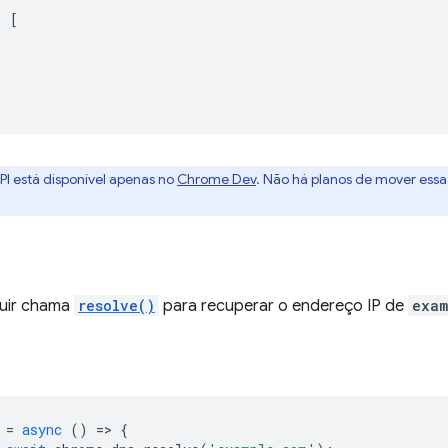
:
[
PI está disponível apenas no
Chrome Dev
. Não há planos de mover essa
guir chama
resolve()
para recuperar o endereço IP de
exam
=
async
()
=
>
{