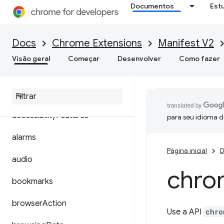
Documentos
Est
Docs
Chrome Extensions
Manifest V2
Visão geral
Começar
Desenvolver
Como fazer
Manifest V2
➡ Manifest V3
accessibility
Features
para seu idioma d
alarms
Página inicial
D
audio
chro
bookmarks
browser
Action
Use a API
chro