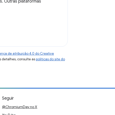
s. Outras plataformas
ença de atribuição 4.0 do Creative
s detalhes, consulte as
políticas do site do
Seguir
@ChromiumDev no X