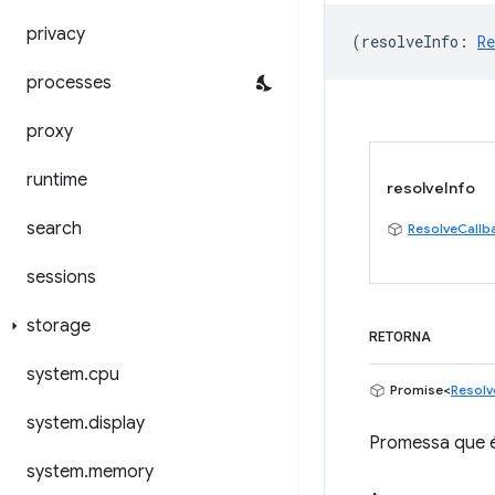
privacy
(
resolveInfo
:
Re
processes
proxy
runtime
resolveInfo
search
ResolveCallb
sessions
storage
RETORNA
system
.
cpu
Promise<
Resolv
system
.
display
Promessa que é
system
.
memory