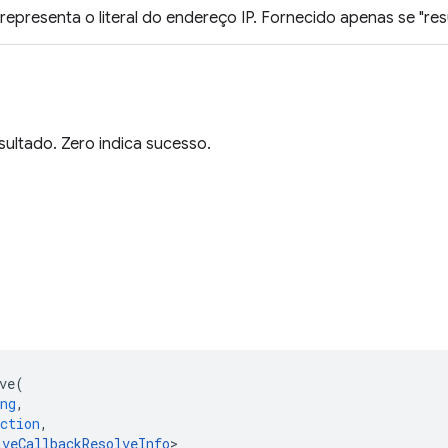
representa o literal do endereço IP. Fornecido apenas se "re
ultado. Zero indica sucesso.
ve
(
ng
,
ction
,
lveCallbackResolveInfo
>