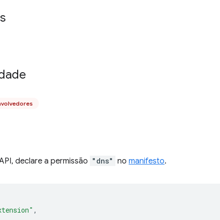
s
idade
nvolvedores
 API, declare a permissão
"dns"
no
manifesto
.
xtension"
,