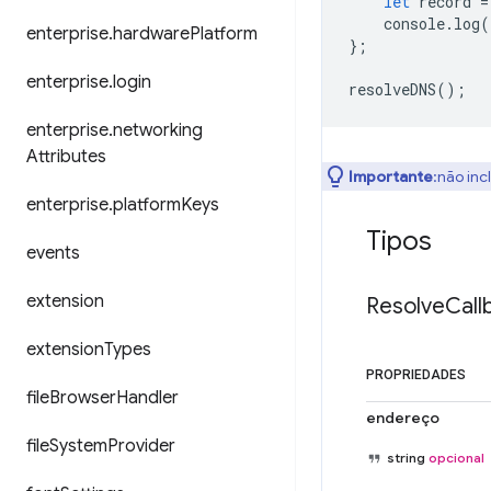
let
record
=
console
.
log
(
enterprise
.
hardware
Platform
};
enterprise
.
login
resolveDNS
();
enterprise
.
networking
Attributes
Importante
:não inc
enterprise
.
platform
Keys
Tipos
events
extension
Resolve
Call
extension
Types
PROPRIEDADES
file
Browser
Handler
endereço
file
System
Provider
string
opcional