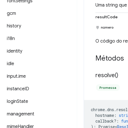
font
Settings
Uma string que 
gcm
resultCode
history
número
i18n
O código do res
identity
Métodos
idle
resolve(
)
input
.
ime
Promessa
instance
ID
login
State
chrome
.
dns
.
resol
management
hostname
:
stri
callback?
:
fun
mime
Handler
)
:
Promise<
Reso