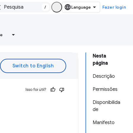
/
Fazer login
re
Nesta
página
Descrição
Permissões
Isso foi útil?
Disponibilida
de
Manifesto