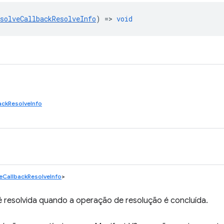
solveCallbackResolveInfo
) =>
void
ackResolveInfo
eCallbackResolveInfo
>
 resolvida quando a operação de resolução é concluída.