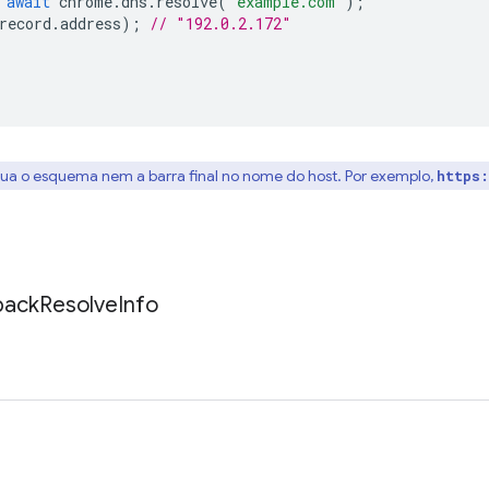
await
chrome
.
dns
.
resolve
(
'example.com'
);
record
.
address
);
// "192.0.2.172"
lua o esquema nem a barra final no nome do host. Por exemplo,
https:
back
Resolve
Info