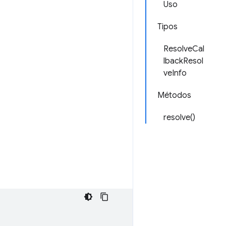
Uso
Tipos
ResolveCal
lbackResol
veInfo
Métodos
resolve()