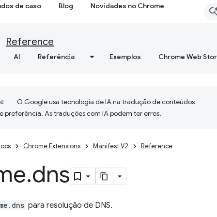
udos de caso
Blog
Novidades no Chrome
Reference
AI
Referência
Exemplos
Chrome Web Sto
O Google usa tecnologia de IA na tradução de conteúdos
e preferência. As traduções com IA podem ter erros.
ocs
Chrome Extensions
Manifest V2
Reference
me
.
dns
me.dns
para resolução de DNS.