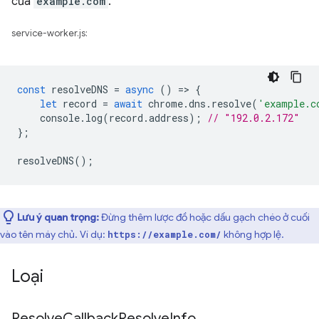
của
example.com
.
service-worker.js:
const
resolveDNS
=
async
()
=
>
{
let
record
=
await
chrome
.
dns
.
resolve
(
'example.c
console
.
log
(
record
.
address
);
// "192.0.2.172"
};
resolveDNS
();
Lưu ý quan trọng:
Đừng thêm lược đồ hoặc dấu gạch chéo ở cuối
vào tên máy chủ. Ví dụ:
không hợp lệ.
https://example.com/
Loại
Resolve
Callback
Resolve
Info