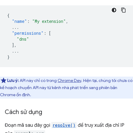
{
"name"
:
"My extension"
,
...
"permissions"
:
[
"dns"
],
...
}
Lưu ý:
API này chỉ có trong
Chrome Dev
. Hiện tại, chúng tôi chưa có
kế hoạch chuyển API này từ kênh nhà phát triển sang phiên bản
Chrome ổn định.
Cách sử dụng
Đoạn mã sau đây gọi
resolve()
để truy xuất địa chỉ IP