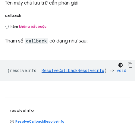
Tên máy chủ lưu trữ cần phân giải.
callback
hàm
không bắt buộc
Tham số
callback
có dạng như sau:
(
resolveInfo
:
ResolveCallbackResolveInfo
) =>
void
resolveInfo
ResolveCallbackResolveInfo