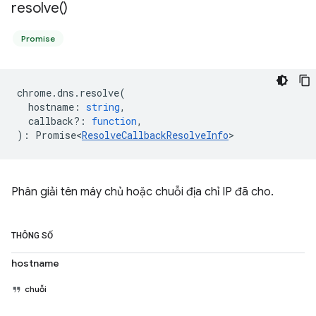
resolve(
)
Promise
chrome
.
dns
.
resolve
(
hostname
:
string
,
callback?
:
function
,
)
:
Promise<
ResolveCallbackResolveInfo
>
Phân giải tên máy chủ hoặc chuỗi địa chỉ IP đã cho.
THÔNG SỐ
hostname
chuỗi