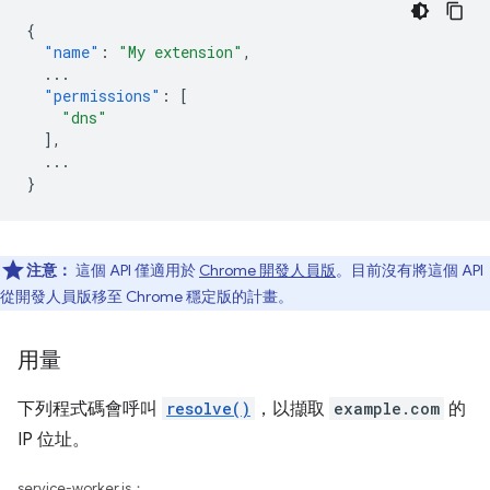
{
"name"
:
"My extension"
,
...
"permissions"
:
[
"dns"
],
...
}
注意：
這個 API 僅適用於
Chrome 開發人員版
。目前沒有將這個 API
從開發人員版移至 Chrome 穩定版的計畫。
用量
下列程式碼會呼叫
resolve()
，以擷取
example.com
的
IP 位址。
service-worker.js：