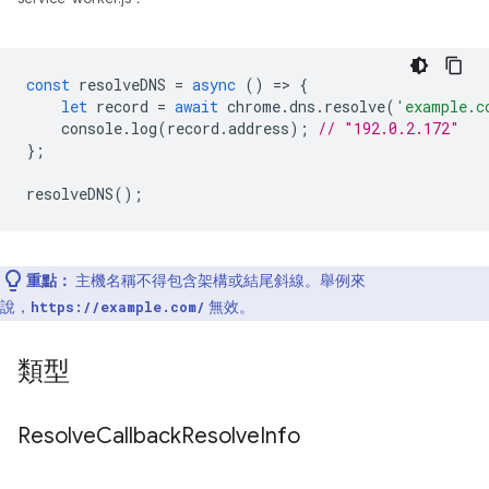
const
resolveDNS
=
async
()
=
>
{
let
record
=
await
chrome
.
dns
.
resolve
(
'example.c
console
.
log
(
record
.
address
);
// "192.0.2.172"
};
resolveDNS
();
重點：
主機名稱不得包含架構或結尾斜線。舉例來
說，
無效。
https://example.com/
類型
Resolve
Callback
Resolve
Info