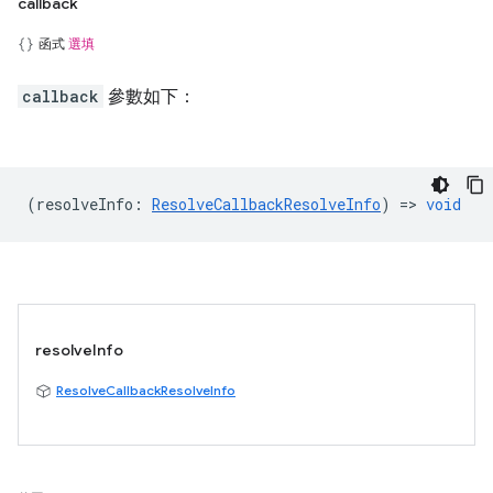
callback
函式
選填
callback
參數如下：
(
resolveInfo
:
ResolveCallbackResolveInfo
) =>
void
resolveInfo
ResolveCallbackResolveInfo