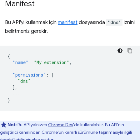
Manifest
Bu API'yi kullanmak için
manifest
dosyasında
"dns"
iznini
belirtmeniz gerekir.
{
"name"
:
"My extension"
,
...
"permissions"
:
[
"dns"
],
...
}
Not:
Bu API yalnızca
Chrome Dev
'de kullanılabilir. Bu API'nin
geliştirici kanalından Chrome'un kararlı sürümüne taşınmasıyla ilgili
öngörülebilir bir plan yoktur.