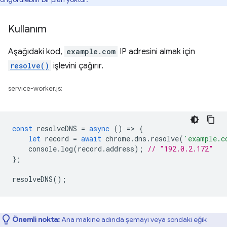
Kullanım
Aşağıdaki kod,
example.com
IP adresini almak için
resolve()
işlevini çağırır.
service-worker.js:
const
resolveDNS
=
async
()
=
>
{
let
record
=
await
chrome
.
dns
.
resolve
(
'example.c
console
.
log
(
record
.
address
);
// "192.0.2.172"
};
resolveDNS
();
Önemli nokta:
Ana makine adında şemayı veya sondaki eğik