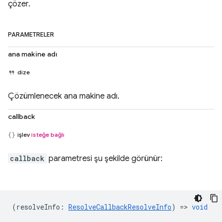
çözer.
PARAMETRELER
ana makine adı
dize
Çözümlenecek ana makine adı.
callback
işlev
isteğe bağlı
callback
parametresi şu şekilde görünür:
(
resolveInfo
:
ResolveCallbackResolveInfo
) =>
void