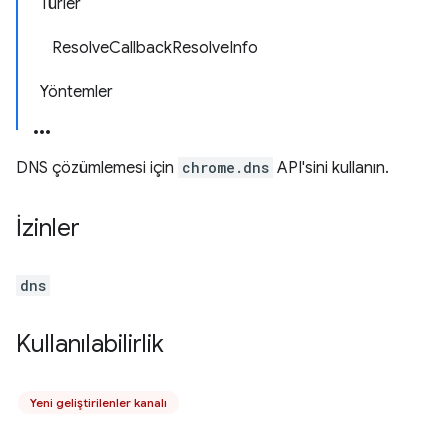
Türler
ResolveCallbackResolveInfo
Yöntemler
DNS çözümlemesi için
chrome.dns
API'sini kullanın.
İzinler
dns
Kullanılabilirlik
Yeni geliştirilenler kanalı