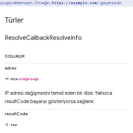
çizgiyi eklemeyin. Örneğin,
geçersizdir.
https://example.com/
Türler
Resolve
Callback
Resolve
Info
ÖZELLIKLER
adres
dize
isteğe bağlı
IP adresi değişmezini temsil eden bir dize. Yalnızca
resultCode başarıyı gösteriyorsa sağlanır.
resultCode
sayı