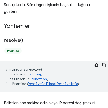
Sonuç kodu. Sıfır değeri, işlemin başarılı olduğunu
gösterir.
Yöntemler
resolve(
)
Promise
chrome
.
dns
.
resolve
(
hostname
:
string
,
callback?
:
function
,
)
:
Promise<
ResolveCallbackResolveInfo
>
Belirtilen ana makine adını veya IP adresi değişmezini